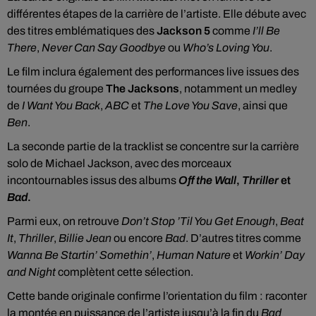
différentes étapes de la carrière de l’artiste. Elle débute avec
des titres emblématiques des
Jackson 5
comme
I’ll Be
There
,
Never Can Say Goodbye
ou
Who’s Loving You
.
Le film inclura également des performances live issues des
tournées du groupe
The Jacksons
, notamment un medley
de
I Want You Back
,
ABC
et
The Love You Save
, ainsi que
Ben
.
La seconde partie de la tracklist se concentre sur la carrière
solo de Michael Jackson, avec des morceaux
incontournables issus des albums
Off the Wall
,
Thriller
et
Bad
.
Parmi eux, on retrouve
Don’t Stop ’Til You Get Enough
,
Beat
It
,
Thriller
,
Billie Jean
ou encore
Bad
. D’autres titres comme
Wanna Be Startin’ Somethin’
,
Human Nature
et
Workin’ Day
and Night
complètent cette sélection.
Cette bande originale confirme l’orientation du film : raconter
la montée en puissance de l’artiste jusqu’à la fin du
Bad