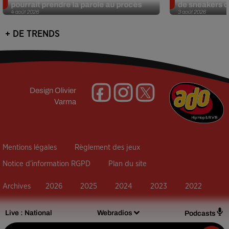
pourrait prendre la parole au procès
de sneakers de
4 août 2026
3 août 2026
+ DE TRENDS
Design
Olivier
Varma
Mentions légales
Règlement des jeux
Notice d’information RGPD
Plan du site
Archives
2026
2025
2024
2023
2022
Live :
National
Webradios
Podcasts