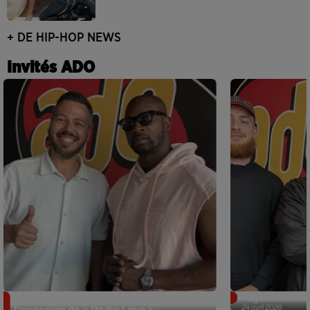
+ DE HIP-HOP NEWS
Invités ADO
Singuila prend le contrôle d'ADO à
Tayc était l'in
24 avril 2026
l'occasion de « Radio Love »