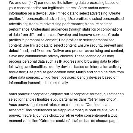
We and
our (447) partners
do the following data processing based on
Bad
your consent and/or our legitimate interest: Store and/or access
information on a device; Use limited data to select advertising; Create
profiles for personalised advertising; Use profiles to select personalised
advertising; Measure advertising performance; Measure content
performance; Understand audiences through statistics or combinations
Hip-Hop News
of data from different sources; Develop and improve services; Create
profiles to personalise content; Use profiles to select personalised
content; Use limited data to select content; Ensure security, prevent and
detect fraud, and fix errors; Deliver and present advertising and content;
Franglish et Keblack dévoilent une
Save and communicate privacy choices. These technologies may
session live surprise
process personal data such as IP address and browsing data to offer
6 août 2026
following functionalities: Identify devices based on information actively
requested; Use precise geolocation data; Match and combine data from
other data sources; Link different devices; Identify devices based on
information transmitted automatically.
Après le film, bientôt une docu-série sur
Vous pouvez accepter en cliquant sur "Accepter et fermer", ou affiner en
le père de Michael Jackson
sélectionnant les finalités et/ou partenaires dans "Gérer mes choix".
5 août 2026
Vous pouvez également refuser en cliquant sur "Continuer sans
accepter". Vos préférences ne s'appliqueront que pour ce site. Vous
pouvez mettre à jour vos choix, ou retirer votre consentement à tout
moment via le lien "Gérer les cookies" situé en bas de chaque page.