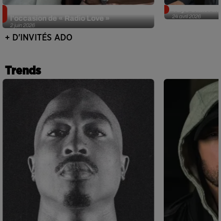
Singuila prend le contrôle d'ADO à
Tayc était l'in
24 avril 2026
l'occasion de « Radio Love »
2 juin 2026
+ D'INVITÉS ADO
Trends