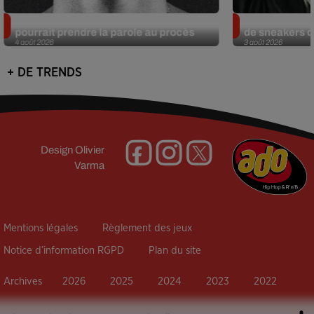
Meurtre de Tupac : Suge Knight
Eminem met a
pourrait prendre la parole au procès
de sneakers de
4 août 2026
3 août 2026
+ DE TRENDS
Design
Olivier
Varma
Mentions légales
Règlement des jeux
Notice d’information RGPD
Plan du site
Archives
2026
2025
2024
2023
2022