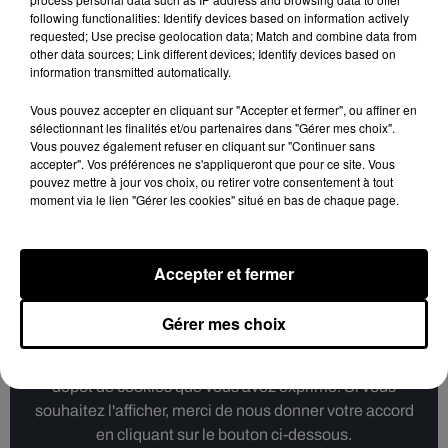
following functionalities: Identify devices based on information actively
Même sur TikTok, où il est très actif, Franglish reste entouré
requested; Use precise geolocation data; Match and combine data from
des siens. S’il est aussi à l’aise sur le réseau social, c’est
other data sources; Link different devices; Identify devices based on
parce que c'est naturel :
« je prends plaisir à faire ma vidéo,
information transmitted automatically.
ce n’est pas préparé. Quand la tendance débute, je ne suis
Vous pouvez accepter en cliquant sur "Accepter et fermer", ou affiner en
même pas la première vidéo.
Je suis le suiveur de mon
sélectionnant les finalités et/ou partenaires dans "Gérer mes choix".
propre son, mais c’est eux qui font la tendance
»
.
Vous pouvez également refuser en cliquant sur "Continuer sans
accepter". Vos préférences ne s'appliqueront que pour ce site. Vous
pouvez mettre à jour vos choix, ou retirer votre consentement à tout
moment via le lien "Gérer les cookies" situé en bas de chaque page.
Franglish se livre aussi sur DALS, lui qui aurait pu
participer à l'émission de TF1. Regardez l'extrait ci-
Accepter et fermer
dessous :
Gérer mes choix
Cet élément est masqué compte-tenu du refus du
dépôt de cookies que vous avez exprimé. Si vous
souhaitez l'afficher, merci de nous donner votre accord
en cliquant sur le bouton ci-dessous.