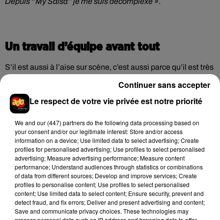
Depuis ‘’My Salsa’’ je me suis décomplexé »
.
Un travail d’équipe avant tout
S’il est aussi à l’aise sur scène, c’est aussi parce qu’il est très
bien entouré. Un concert de Franglish, c’est une véritable
Continuer sans accepter
explosion de spectacle, de la danse de tous les côtés. Pour
Le respect de votre vie privée est notre priorité
celui qui
« sait ce que c’est d’être au second plan »
, il a
toujours à cœur de
« partager la lumière avec tout le monde
We and
our (447) partners
do the following data processing based on
»
, de mettre en avant ses danseurs et danseuses pour que
«
your consent and/or our legitimate interest: Store and/or access
tout le monde kiffe »
.
information on a device; Use limited data to select advertising; Create
profiles for personalised advertising; Use profiles to select personalised
advertising; Measure advertising performance; Measure content
performance; Understand audiences through statistics or combinations
« J’ai pas envie que tu viennes travailler avec
of data from different sources; Develop and improve services; Create
profiles to personalise content; Use profiles to select personalised
Franglish en disant ‘’oh il est relou’’
»
,
content; Use limited data to select content; Ensure security, prevent and
Franglish sur Ado.
detect fraud, and fix errors; Deliver and present advertising and content;
Save and communicate privacy choices. These technologies may
process personal data such as IP address and browsing data to offer