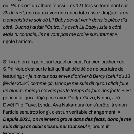
oui
Prime
est un album réussi. Les 12 titres se terminent sur
3h du mat
, une outro avec une anecdote assez dingue :
« on
a enregistré le soir où Lil Baby devait venir dans la pièce d’à
côté. Quand j’ai fait l’Outro, il y avait Lil Baby juste à côté.
Mais tu connais, ils ne vont pas me croire sur internet »
,
rigole l’artiste.
S’il y a bien un point sur lequel on croit l’ancien backeur de
S.Pri Noir, c’est sur le fait qu’il ait décidé de ne pas faire de
featuring :
« je n’avais pas envie d’arriver à Bercy (celui du 13
février 2024) comme ça. Donc je me suis dit qu’on allait faire
un album, mais je n’avais pas le temps de faire des feats ».
Et
pour celui qui a déjà posé avec Dadju, Gazo, Ninho, Joé
Dwèt Filé, Tayc, Lynda, Aya Nakamura (on s’arrête là sinon
l’article sera trop long), c’est un véritable changement.
«
Depuis 2021, on m’entend grave dans des feats, donc je me
suis dit qu’on allait s’assumer tout seul »
,
poursuit
Franglish.