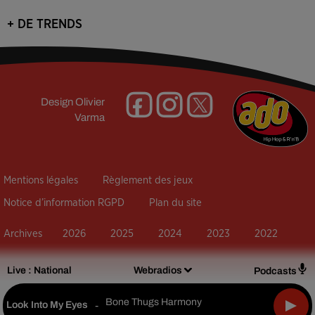
+ DE TRENDS
Design
Olivier
Varma
Mentions légales
Règlement des jeux
Notice d’information RGPD
Plan du site
Archives
2026
2025
2024
2023
2022
Live :
National
Webradios
Podcasts
Bone Thugs Harmony
Look Into My Eyes
-