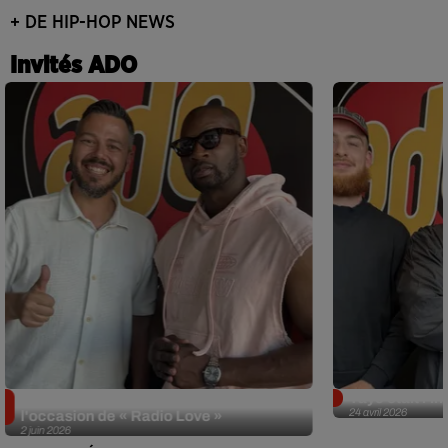
+ DE HIP-HOP NEWS
Invités ADO
Singuila prend le contrôle d'ADO à
Tayc était l'in
24 avril 2026
l'occasion de « Radio Love »
2 juin 2026