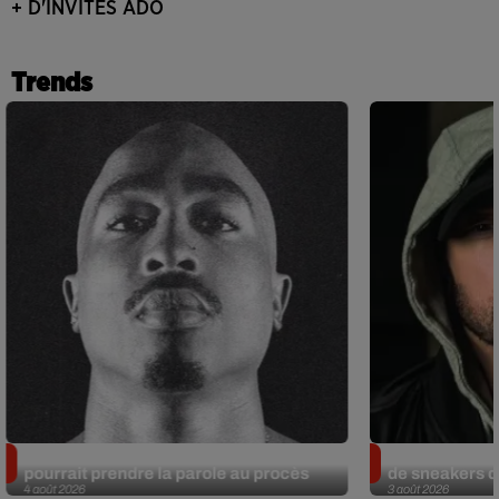
+ D'INVITÉS ADO
Trends
Meurtre de Tupac : Suge Knight
Eminem met a
pourrait prendre la parole au procès
de sneakers de
4 août 2026
3 août 2026