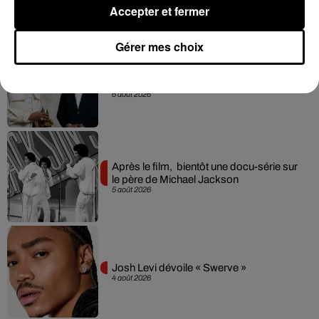
Accepter et fermer
Gérer mes choix
Franglish et Keblack dévoilent une
session live surprise
6 août 2026
Après le film, bientôt une docu-série sur
le père de Michael Jackson
5 août 2026
Josh Levi dévoile « Swerve »
4 août 2026