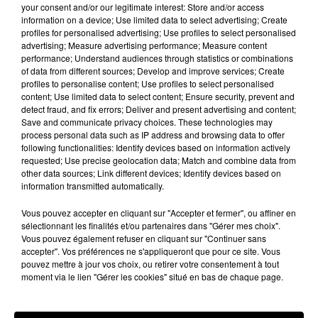
your consent and/or our legitimate interest: Store and/or access
information on a device; Use limited data to select advertising; Create
profiles for personalised advertising; Use profiles to select personalised
advertising; Measure advertising performance; Measure content
Hip-Hop News
performance; Understand audiences through statistics or combinations
of data from different sources; Develop and improve services; Create
profiles to personalise content; Use profiles to select personalised
content; Use limited data to select content; Ensure security, prevent and
Brent Faiyaz a le cœur brisé dans son
detect fraud, and fix errors; Deliver and present advertising and content;
nouveau clip
Save and communicate privacy choices. These technologies may
7 août 2026
process personal data such as IP address and browsing data to offer
following functionalities: Identify devices based on information actively
requested; Use precise geolocation data; Match and combine data from
other data sources; Link different devices; Identify devices based on
information transmitted automatically.
Rihanna de retour en studio ? A$AP
Vous pouvez accepter en cliquant sur "Accepter et fermer", ou affiner en
Rocky relance l'espoir des fans
7 août 2026
sélectionnant les finalités et/ou partenaires dans "Gérer mes choix".
Vous pouvez également refuser en cliquant sur "Continuer sans
accepter". Vos préférences ne s'appliqueront que pour ce site. Vous
pouvez mettre à jour vos choix, ou retirer votre consentement à tout
moment via le lien "Gérer les cookies" situé en bas de chaque page.
Tayc et Didi B dévoilent le single le plus
dansant de l’année
7 août 2026