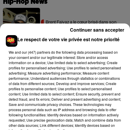
Hip-Hop News
Brent Faiyaz a le cœur brisé dans son
nouveau clip
Continuer sans accepter
7 août 2026
Le respect de votre vie privée est notre priorité
We and
our (447) partners
do the following data processing based on
your consent and/or our legitimate interest: Store and/or access
Rihanna de retour en studio ? A$AP
information on a device; Use limited data to select advertising; Create
Rocky relance l'espoir des fans
profiles for personalised advertising; Use profiles to select personalised
7 août 2026
advertising; Measure advertising performance; Measure content
performance; Understand audiences through statistics or combinations
of data from different sources; Develop and improve services; Create
profiles to personalise content; Use profiles to select personalised
content; Use limited data to select content; Ensure security, prevent and
detect fraud, and fix errors; Deliver and present advertising and content;
Tayc et Didi B dévoilent le single le plus
Save and communicate privacy choices. These technologies may
dansant de l’année
process personal data such as IP address and browsing data to offer
7 août 2026
following functionalities: Identify devices based on information actively
requested; Use precise geolocation data; Match and combine data from
other data sources; Link different devices; Identify devices based on