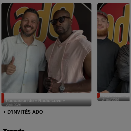
Singuila prend le contrôle d'ADO à
Tayc était l'in
24 avril 2026
l'occasion de « Radio Love »
2 juin 2026
+ D'INVITÉS ADO