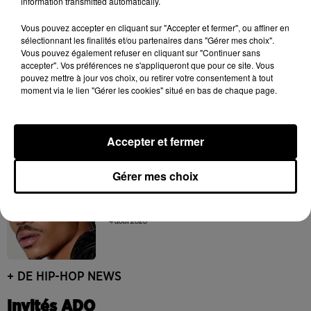
information transmitted automatically.
Franglish et Keblack dévoilent une
Vous pouvez accepter en cliquant sur "Accepter et fermer", ou affiner en
session live surprise
sélectionnant les finalités et/ou partenaires dans "Gérer mes choix".
6 août 2026
Vous pouvez également refuser en cliquant sur "Continuer sans
accepter". Vos préférences ne s'appliqueront que pour ce site. Vous
pouvez mettre à jour vos choix, ou retirer votre consentement à tout
moment via le lien "Gérer les cookies" situé en bas de chaque page.
Après le film, bientôt une docu-série sur
le père de Michael Jackson
5 août 2026
Accepter et fermer
Gérer mes choix
Josh Levi dévoile « Swerve »
4 août 2026
+ DE HIP-HOP NEWS
Invités ADO