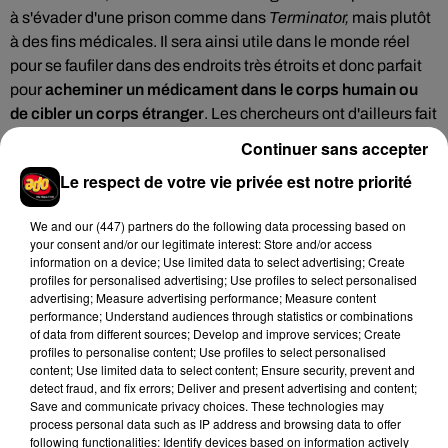
à s'évader d'une prison comme dans
Terminator,
mais plutôt
à des fins médicales. Il sera ainsi utile dans le monde réel
pour se faufiler dans des endroits très étroits et donc parfait
pour
acheminer un médicament dans le corps humain ou
de cibler un corps étranger
. Les chercheurs ont d'ailleurs fait
le test sur une maquette d'estomac humain, et ont sollicité le
Continuer sans accepter
robot pour absorber un petit objet et le retirer.
Le respect de votre vie privée est notre priorité
We and
our (447) partners
do the following data processing based on
Cet élément est masqué compte-tenu du refus du
your consent and/or our legitimate interest: Store and/or access
dépôt de cookies que vous avez exprimé. Si vous
information on a device; Use limited data to select advertising; Create
profiles for personalised advertising; Use profiles to select personalised
souhaitez l'afficher, merci de nous donner votre accord
advertising; Measure advertising performance; Measure content
en cliquant sur le bouton ci-dessous.
performance; Understand audiences through statistics or combinations
of data from different sources; Develop and improve services; Create
profiles to personalise content; Use profiles to select personalised
Afficher l'élément
content; Use limited data to select content; Ensure security, prevent and
detect fraud, and fix errors; Deliver and present advertising and content;
Save and communicate privacy choices. These technologies may
Toujours en phase de test, ce mini T-1000 multifonctions
process personal data such as IP address and browsing data to offer
following functionalities: Identify devices based on information actively
promet néanmoins de véritables avancées médicales.