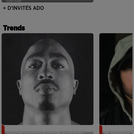
2 juin 2026
+ D'INVITÉS ADO
Trends
Meurtre de Tupac : Suge Knight
Eminem met a
pourrait prendre la parole au procès
de sneakers de