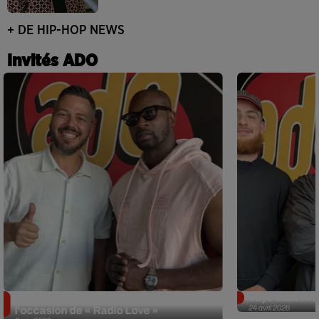
+ DE HIP-HOP NEWS
Invités ADO
Singuila prend le contrôle d'ADO à
Tayc était l'in
24 avril 2026
l'occasion de « Radio Love »