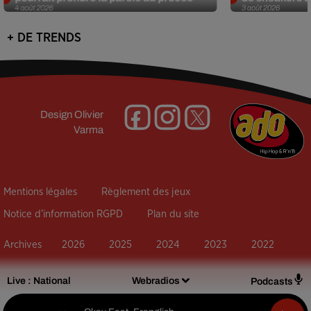
4 août 2026
3 août 2026
+ DE TRENDS
Design
Olivier
Varma
Mentions légales
Règlement des jeux
Notice d’information RGPD
Plan du site
Archives
2026
2025
2024
2023
2022
Live :
National
Webradios
Podcasts