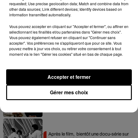
requested; Use precise geolocation data; Match and combine data from
other data sources; Link different devices; Identify devices based on
information transmitted automatically.
Vous pouvez accepter en cliquant sur "Accepter et fermer", ou affiner en
Hip-Hop News
sélectionnant les finalités et/ou partenaires dans "Gérer mes choix".
Vous pouvez également refuser en cliquant sur "Continuer sans
accepter". Vos préférences ne s'appliqueront que pour ce site. Vous
pouvez mettre à jour vos choix, ou retirer votre consentement à tout
Tayc et Didi B dévoilent le single le plus
moment via le lien "Gérer les cookies" situé en bas de chaque page.
dansant de l’année
7 août 2026
Accepter et fermer
Gérer mes choix
Franglish et Keblack dévoilent une
session live surprise
6 août 2026
Après le film, bientôt une docu-série sur