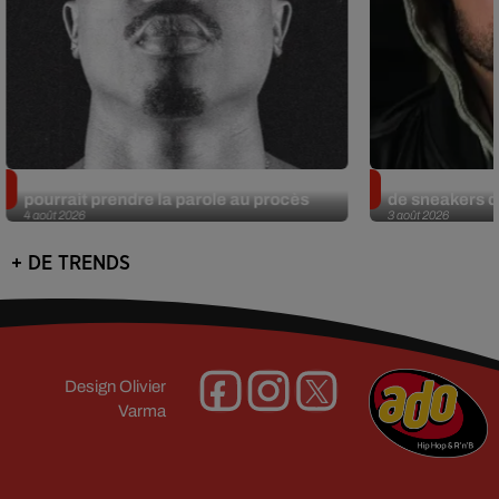
Meurtre de Tupac : Suge Knight
Eminem met a
pourrait prendre la parole au procès
de sneakers de
4 août 2026
3 août 2026
+ DE TRENDS
Design
Olivier
Varma