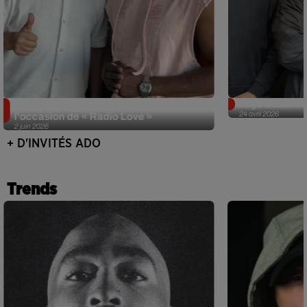
Singuila prend le contrôle d'ADO à
Tayc était l'in
24 avril 2026
l'occasion de « Radio Love »
2 juin 2026
+ D'INVITÉS ADO
Trends