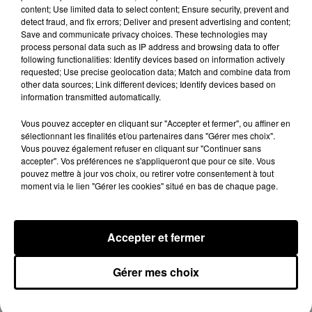
content; Use limited data to select content; Ensure security, prevent and
detect fraud, and fix errors; Deliver and present advertising and content;
Rihanna de retour en studio ? A$AP
Save and communicate privacy choices. These technologies may
Rocky relance l'espoir des fans
process personal data such as IP address and browsing data to offer
7 août 2026
following functionalities: Identify devices based on information actively
requested; Use precise geolocation data; Match and combine data from
other data sources; Link different devices; Identify devices based on
information transmitted automatically.
Tayc et Didi B dévoilent le single le plus
Vous pouvez accepter en cliquant sur "Accepter et fermer", ou affiner en
dansant de l’année
sélectionnant les finalités et/ou partenaires dans "Gérer mes choix".
7 août 2026
Vous pouvez également refuser en cliquant sur "Continuer sans
accepter". Vos préférences ne s'appliqueront que pour ce site. Vous
pouvez mettre à jour vos choix, ou retirer votre consentement à tout
moment via le lien "Gérer les cookies" situé en bas de chaque page.
Franglish et Keblack dévoilent une
session live surprise
6 août 2026
Accepter et fermer
Gérer mes choix
Après le film, bientôt une docu-série sur