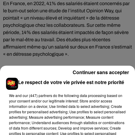
En France, en 2022, 41% des salariés étaient concernés par
le burn-out selon une étude de l’institut Opinion Way, qui
pointait « un niveau élevé et inquiétant » de la détresse
psychologique chez les collaborateurs. Sur cette même
période, 14% des salariés étaient impactés de façon sévère
par le mal-être au travail. Des études plus récentes
affirmaient même qu’un salarié sur deux en France s’estimait
« en détresse psychologique ».
Continuer sans accepter
Le respect de votre vie privée est notre priorité
Hip-Hop News
We and
our (447) partners
do the following data processing based on
your consent and/or our legitimate interest: Store and/or access
Brent Faiyaz a le cœur brisé dans son
information on a device; Use limited data to select advertising; Create
nouveau clip
profiles for personalised advertising; Use profiles to select personalised
7 août 2026
advertising; Measure advertising performance; Measure content
performance; Understand audiences through statistics or combinations
of data from different sources; Develop and improve services; Create
profiles to personalise content; Use profiles to select personalised