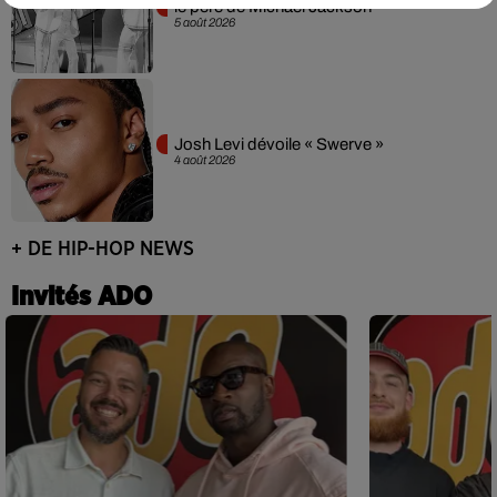
le père de Michael Jackson
5 août 2026
Josh Levi dévoile « Swerve »
4 août 2026
+ DE HIP-HOP NEWS
Invités ADO