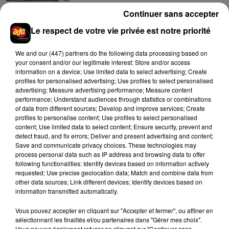
Continuer sans accepter
Le respect de votre vie privée est notre priorité
Franglish et Keblack dévoilent une
session live surprise
6 août 2026
We and
our (447) partners
do the following data processing based on
your consent and/or our legitimate interest: Store and/or access
information on a device; Use limited data to select advertising; Create
profiles for personalised advertising; Use profiles to select personalised
advertising; Measure advertising performance; Measure content
Après le film, bientôt une docu-série sur
performance; Understand audiences through statistics or combinations
le père de Michael Jackson
of data from different sources; Develop and improve services; Create
5 août 2026
profiles to personalise content; Use profiles to select personalised
content; Use limited data to select content; Ensure security, prevent and
detect fraud, and fix errors; Deliver and present advertising and content;
Save and communicate privacy choices. These technologies may
process personal data such as IP address and browsing data to offer
following functionalities: Identify devices based on information actively
Josh Levi dévoile « Swerve »
requested; Use precise geolocation data; Match and combine data from
4 août 2026
other data sources; Link different devices; Identify devices based on
information transmitted automatically.
Vous pouvez accepter en cliquant sur "Accepter et fermer", ou affiner en
sélectionnant les finalités et/ou partenaires dans "Gérer mes choix".
Vous pouvez également refuser en cliquant sur "Continuer sans