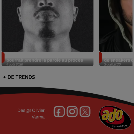
Meurtre de Tupac : Suge Knight
Eminem met a
pourrait prendre la parole au procès
de sneakers de
4 août 2026
3 août 2026
+ DE TRENDS
Design
Olivier
Varma