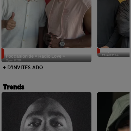
Singuila prend le contrôle d'ADO à
Tayc était l'in
24 avril 2026
l'occasion de « Radio Love »
2 juin 2026
+ D'INVITÉS ADO
Trends