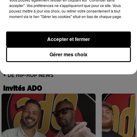
Ariana Grande prendra une pause après
accepter". Vos préférences ne s'appliqueront que pour ce site. Vous
sa tournée mondiale
pouvez mettre à jour vos choix, ou retirer votre consentement à tout
4 août 2026
moment via le lien "Gérer les cookies" situé en bas de chaque page.
Accepter et fermer
Rim’K revient bien entouré dans son
nouvel EP « Soleil de minuit »
Gérer mes choix
3 août 2026
+ DE HIP-HOP NEWS
Invités ADO