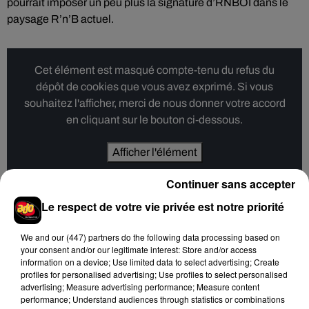
pourrait imposer un peu plus la signature d’RNBOI dans le
paysage R’n’B actuel.
Cet élément est masqué compte-tenu du refus du
dépôt de cookies que vous avez exprimé. Si vous
souhaitez l'afficher, merci de nous donner votre accord
en cliquant sur le bouton ci-dessous.
Afficher l'élément
Continuer sans accepter
Le respect de votre vie privée est notre priorité
Hip-Hop News
We and
our (447) partners
do the following data processing based on
your consent and/or our legitimate interest: Store and/or access
information on a device; Use limited data to select advertising; Create
profiles for personalised advertising; Use profiles to select personalised
Brent Faiyaz a le cœur brisé dans son
advertising; Measure advertising performance; Measure content
nouveau clip
performance; Understand audiences through statistics or combinations
7 août 2026