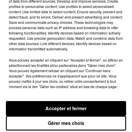
of data from different sources; Develop and improve services; Create
profiles to personalise content; Use profiles to select personalised
content; Use limited data to select content; Ensure security, prevent and
detect fraud, and fix errors; Deliver and present advertising and content;
Save and communicate privacy choices. These technologies may
Rihanna de retour en studio ? A$AP
process personal data such as IP address and browsing data to offer
Rocky relance l'espoir des fans
following functionalities: Identify devices based on information actively
7 août 2026
requested; Use precise geolocation data; Match and combine data from
other data sources; Link different devices; Identify devices based on
information transmitted automatically.
Vous pouvez accepter en cliquant sur "Accepter et fermer", ou affiner en
sélectionnant les finalités et/ou partenaires dans "Gérer mes choix".
Tayc et Didi B dévoilent le single le plus
Vous pouvez également refuser en cliquant sur "Continuer sans
dansant de l’année
accepter". Vos préférences ne s'appliqueront que pour ce site. Vous
7 août 2026
pouvez mettre à jour vos choix, ou retirer votre consentement à tout
moment via le lien "Gérer les cookies" situé en bas de chaque page.
Franglish et Keblack dévoilent une
Accepter et fermer
session live surprise
6 août 2026
Gérer mes choix