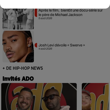
Après le film, bientôt une docu-série sur
le père de Michael Jackson
5 août 2026
Josh Levi dévoile « Swerve »
4 août 2026
+ DE HIP-HOP NEWS
Invités ADO