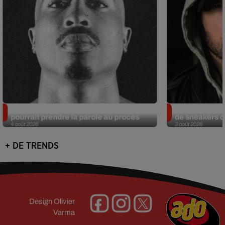
Meurtre de Tupac : Suge Knight
Eminem met a
pourrait prendre la parole au procès
de sneakers de
4 août 2026
3 août 2026
+ DE TRENDS
Design
Olivier
Varma