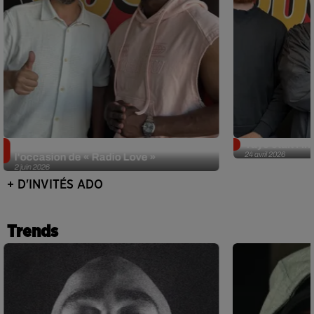
Singuila prend le contrôle d'ADO à
Tayc était l'in
24 avril 2026
l'occasion de « Radio Love »
2 juin 2026
+ D'INVITÉS ADO
Trends