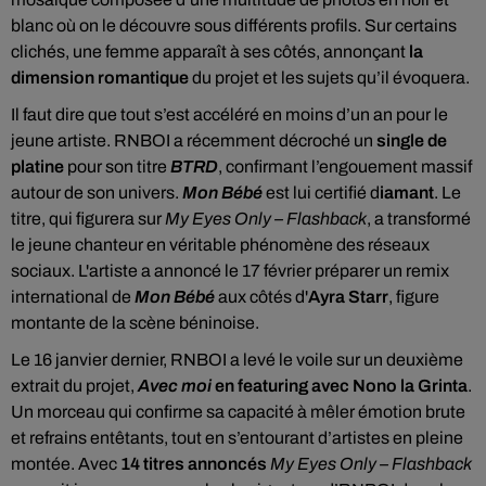
blanc où on le découvre sous différents profils. Sur certains
clichés, une femme apparaît à ses côtés, annonçant
la
dimension romantique
du projet et les sujets qu’il évoquera.
Il faut dire que tout s’est accéléré en moins d’un an pour le
jeune artiste. RNBOI a récemment décroché un
single de
platine
pour son titre
BTRD
, confirmant l’engouement massif
autour de son univers.
Mon Bébé
est lui certifié d
iamant
. Le
titre, qui figurera sur
My Eyes Only – Flashback
, a transformé
le jeune chanteur en véritable phénomène des réseaux
sociaux. L'artiste a annoncé le 17 février préparer un remix
international de
Mon Bébé
aux côtés d'
Ayra Starr
, figure
montante de la scène béninoise.
Le 16 janvier dernier, RNBOI a levé le voile sur un deuxième
extrait du projet,
Avec moi
en featuring avec Nono la Grinta
.
Un morceau qui confirme sa capacité à mêler émotion brute
et refrains entêtants, tout en s’entourant d’artistes en pleine
montée. Avec
14 titres annoncés
My Eyes Only – Flashback