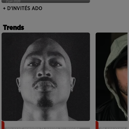
2 juin 2026
+ D'INVITÉS ADO
Trends
Meurtre de Tupac : Suge Knight
Eminem met a
pourrait prendre la parole au procès
de sneakers de