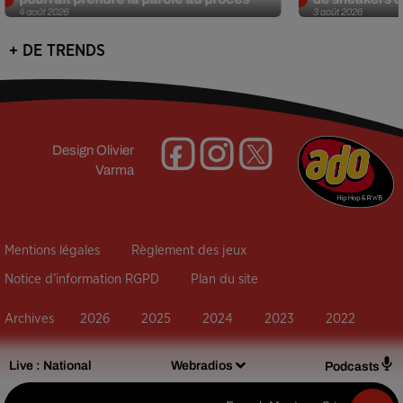
4 août 2026
3 août 2026
+ DE TRENDS
Design
Olivier
Varma
Mentions légales
Règlement des jeux
Notice d’information RGPD
Plan du site
Archives
2026
2025
2024
2023
2022
Live :
National
Webradios
Podcasts