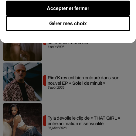
4 août 2026
Accepter et fermer
Gérer mes choix
Ariana Grande prendra une pause après
sa tournée mondiale
4 août 2026
Rim’K revient bien entouré dans son
nouvel EP « Soleil de minuit »
3 août 2026
Tyla dévoile le clip de « THAT GIRL »
entre animation et sensualité
31 juillet 2026