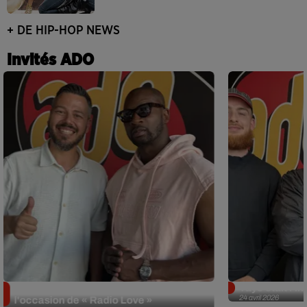
+ DE HIP-HOP NEWS
Invités ADO
Singuila prend le contrôle d'ADO à
Tayc était l'in
24 avril 2026
l'occasion de « Radio Love »