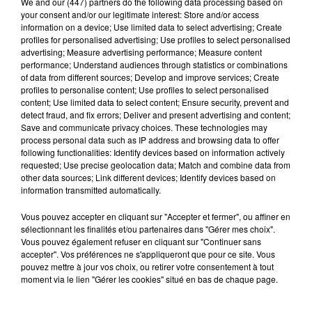
We and
our (447) partners
do the following data processing based on
your consent and/or our legitimate interest: Store and/or access
information on a device; Use limited data to select advertising; Create
profiles for personalised advertising; Use profiles to select personalised
advertising; Measure advertising performance; Measure content
performance; Understand audiences through statistics or combinations
Hip-Hop News
of data from different sources; Develop and improve services; Create
profiles to personalise content; Use profiles to select personalised
content; Use limited data to select content; Ensure security, prevent and
detect fraud, and fix errors; Deliver and present advertising and content;
Franglish et Keblack dévoilent une
Save and communicate privacy choices. These technologies may
session live surprise
process personal data such as IP address and browsing data to offer
6 août 2026
following functionalities: Identify devices based on information actively
requested; Use precise geolocation data; Match and combine data from
other data sources; Link different devices; Identify devices based on
information transmitted automatically.
Après le film, bientôt une docu-série sur
Vous pouvez accepter en cliquant sur "Accepter et fermer", ou affiner en
le père de Michael Jackson
sélectionnant les finalités et/ou partenaires dans "Gérer mes choix".
5 août 2026
Vous pouvez également refuser en cliquant sur "Continuer sans
accepter". Vos préférences ne s'appliqueront que pour ce site. Vous
pouvez mettre à jour vos choix, ou retirer votre consentement à tout
moment via le lien "Gérer les cookies" situé en bas de chaque page.
Josh Levi dévoile « Swerve »