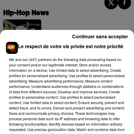
Hip-Hop News
Brent Faiyaz a le cœur brisé dans son
Continuer sans accepter
nouveau clip
7 août 2026
Le respect de votre vie privée est notre priorité
We and
our (447) partners
do the following data processing based on
your consent and/or our legitimate interest: Store and/or access
information on a device; Use limited data to select advertising; Create
Rihanna de retour en studio ? A$AP
profiles for personalised advertising; Use profiles to select personalised
Rocky relance l'espoir des fans
advertising; Measure advertising performance; Measure content
7 août 2026
performance; Understand audiences through statistics or combinations
of data from different sources; Develop and improve services; Create
profiles to personalise content; Use profiles to select personalised
content; Use limited data to select content; Ensure security, prevent and
detect fraud, and fix errors; Deliver and present advertising and content;
Save and communicate privacy choices. These technologies may
Tayc et Didi B dévoilent le single le plus
process personal data such as IP address and browsing data to offer
dansant de l’année
following functionalities: Identify devices based on information actively
7 août 2026
requested; Use precise geolocation data; Match and combine data from