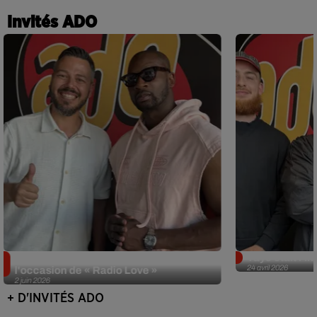
Invités ADO
Singuila prend le contrôle d'ADO à
Tayc était l'in
24 avril 2026
l'occasion de « Radio Love »
2 juin 2026
+ D'INVITÉS ADO