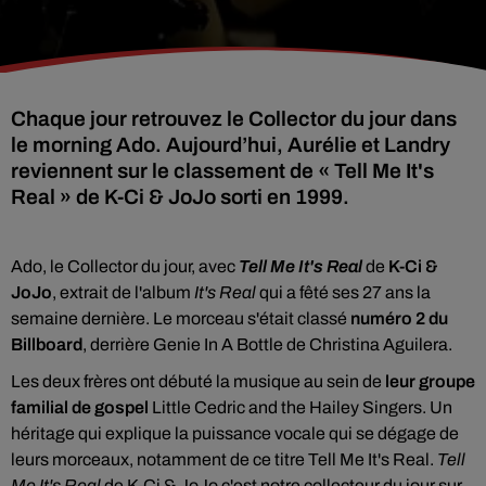
Chaque jour retrouvez le Collector du jour dans
le morning Ado. Aujourd’hui, Aurélie et Landry
reviennent sur le classement de « Tell Me It's
Real » de K-Ci & JoJo sorti en 1999.
Ado, le Collector du jour, avec
Tell Me It's Real
de
K-Ci &
JoJo
, extrait de l'album
It's Real
qui a fêté ses 27 ans la
semaine dernière. Le morceau s'était classé
numéro 2 du
Billboard
, derrière Genie In A Bottle de Christina Aguilera.
Les deux frères ont débuté la musique au sein de
leur groupe
familial de gospel
Little Cedric and the Hailey Singers. Un
héritage qui explique la puissance vocale qui se dégage de
leurs morceaux, notamment de ce titre Tell Me It's Real.
Tell
Me It's Real
de K-Ci & JoJo c'est notre collecteur du jour sur