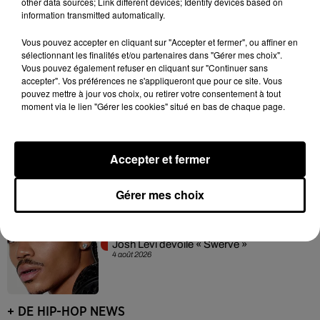
other data sources; Link different devices; Identify devices based on
information transmitted automatically.
Vous pouvez accepter en cliquant sur "Accepter et fermer", ou affiner en
Franglish et Keblack dévoilent une
sélectionnant les finalités et/ou partenaires dans "Gérer mes choix".
session live surprise
Vous pouvez également refuser en cliquant sur "Continuer sans
6 août 2026
accepter". Vos préférences ne s'appliqueront que pour ce site. Vous
pouvez mettre à jour vos choix, ou retirer votre consentement à tout
moment via le lien "Gérer les cookies" situé en bas de chaque page.
Après le film, bientôt une docu-série sur
le père de Michael Jackson
Accepter et fermer
5 août 2026
Gérer mes choix
Josh Levi dévoile « Swerve »
4 août 2026
+ DE HIP-HOP NEWS