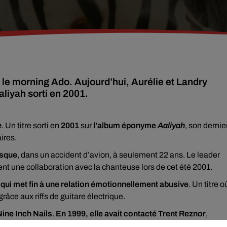
s le morning Ado. Aujourd’hui, Aurélie et Landry
aliyah sorti en 2001.
e
. Un titre sorti en
2001
sur
l'album éponyme
Aaliyah
, son dernie
ires.
isque
, dans un accident d’avion, à seulement 22 ans. Le leader
ent une collaboration avec la chanteuse lors de cet été 2001.
ui met fin à une relation émotionnellement abusive
. Un titre o
râce aux riffs de guitare électrique.
ine Inch Nails
.
En 1999, elle avait contacté Trent Reznor
,
itre sur son album Aaliyah. Mais finalement, ça n'a pas pu se fa