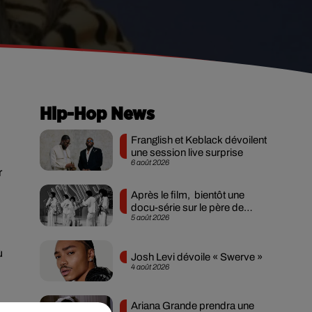
Hip-Hop News
Franglish et Keblack dévoilent
une session live surprise
6 août 2026
r
Après le film, bientôt une
docu-série sur le père de
5 août 2026
Michael Jackson
ù
Josh Levi dévoile « Swerve »
4 août 2026
Ariana Grande prendra une
ire