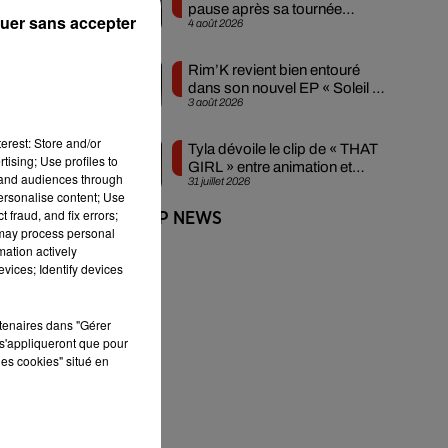
pause après sa tournée
uer sans accepter
4 août 2026
mondiale
Rim’K revient bien entouré
dans son nouvel EP « Soleil de
3 août 2026
minuit »
erest: Store and/or
Tyla dévoile le clip de « THAT
tising; Use profiles to
GIRL » entre animation et
tand audiences through
31 juillet 2026
sensualité
personalise content; Use
 fraud, and fix errors;
+ DE HIP-HOP NEWS
 may process personal
mation actively
vices; Identify devices
rtenaires dans "Gérer
s'appliqueront que pour
les cookies" situé en