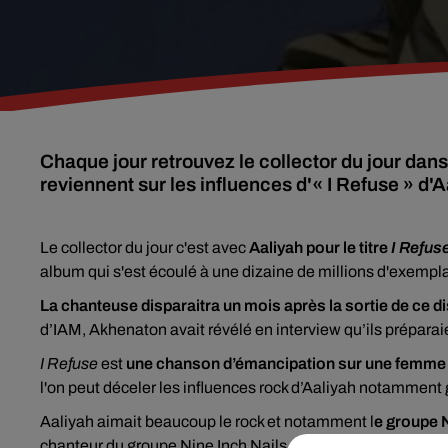
Chaque jour retrouvez le collector du jour dan
reviennent sur les influences d'« I Refuse » d'A
Le collector du jour c'est avec
Aaliyah pour le titre
I Refus
album qui s'est écoulé à une dizaine de millions d'exempla
La chanteuse disparaitra un mois après la sortie de ce d
d’IAM, Akhenaton avait révélé en interview qu’ils préparai
I Refuse
est
une chanson d’émancipation sur une femme q
l'on peut déceler les influences rock d’Aaliyah notamment g
Aaliyah aimait beaucoup le rock et notamment l
e groupe N
chanteur du groupe Nine Inch Nails, pour qu'il compose un t