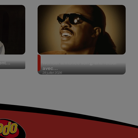
 en plein
Après 20 ans d’absence, Stevie
nt...
Wonder annonce son grand retour
avec...
28 juillet 2026