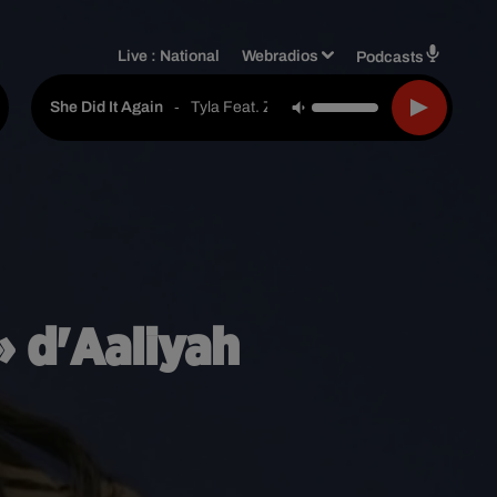
Live :
National
Webradios
Podcasts
-
Tyla Feat. Zara Larsson
She Did It Again
 » d'Aaliyah