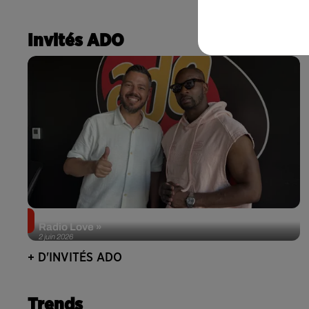
Invités ADO
Singuila prend le contrôle d'ADO à l'occasion de «
Radio Love »
2 juin 2026
+ D'INVITÉS ADO
Trends