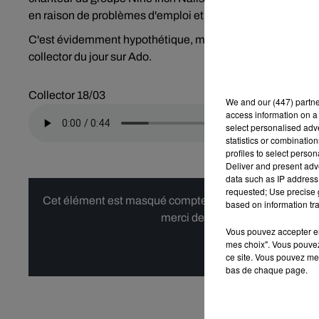
en raison de problèmes d'emploi et du temps.
C'est évidemment hypothétique, mais peut-être que c'es
collector du jour sur Ado.
Collector 18/03
We and
our (447) partn
access information on a 
select personalised ad
statistics or combinatio
profiles to select person
Deliver and present adv
data such as IP address 
requested; Use precise g
Cet élément est masqué compte-tenu du refus du dépôt d
based on information tra
merci de nous donner votre acco
Vous pouvez accepter en 
mes choix". Vous pouvez
Affi
ce site. Vous pouvez met
bas de chaque page.