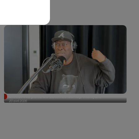
Driver : le puits de science du rap français
20 avril 2026