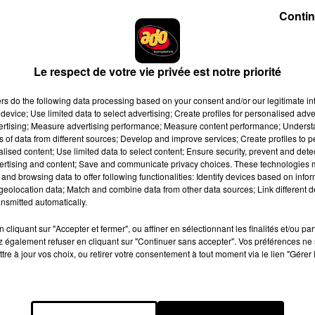
Contin
t ce rendez-vous manqué qui a donné naissance à
I Refuse
, notre
Le respect de votre vie privée est notre priorité
ers
do the following data processing based on your consent and/or our legitimate int
device; Use limited data to select advertising; Create profiles for personalised adver
vertising; Measure advertising performance; Measure content performance; Unders
ns of data from different sources; Develop and improve services; Create profiles to 
alised content; Use limited data to select content; Ensure security, prevent and detect
ertising and content; Save and communicate privacy choices. These technologies
and browsing data to offer following functionalities: Identify devices based on infor
eolocation data; Match and combine data from other data sources; Link different de
e cookies que vous avez exprimé. Si vous souhaitez l'afficher,
nsmitted automatically.
rd en cliquant sur le bouton ci-dessous.
cliquant sur "Accepter et fermer", ou affiner en sélectionnant les finalités et/ou pa
 également refuser en cliquant sur "Continuer sans accepter". Vos préférences ne 
cher l'élément
tre à jour vos choix, ou retirer votre consentement à tout moment via le lien "Gérer 