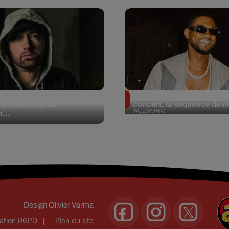
et aux enchères 100
Usher : une fan le surprend
 sneakers de sa
concert, la séquence devie
28 juillet 2026
n...
Design
Olivier Varma
mation RGPD
Plan du site