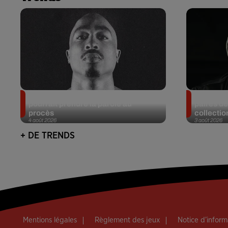
Meurtre de Tupac : Suge Knight
Eminem m
pourrait prendre la parole au
paires de
procès
collectio
4 août 2026
3 août 2026
+ DE TRENDS
Mentions légales
Règlement des jeux
Notice d’infor