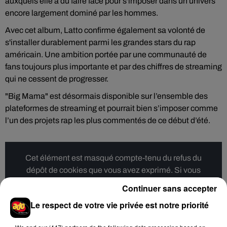
auxquels elle a dû faire face pour s'imposer dans un univers
encore largement dominé par les hommes.
Avec cet album, Latto confirme également sa volonté de
s'installer durablement parmi les grandes stars du rap
américain. Une ambition portée par une communauté de
fans toujours plus importante et par des chiffres de streaming
qui ne cessent de progresser.
"Big Mama" est désormais disponible sur l’ensemble des
plateformes de streaming et pourrait bien s’imposer comme
l’un des projets rap les plus commentés de ce début d’été.
Cet élément est masqué compte-tenu du refus du
dépôt de cookies que vous avez exprimé. Si vous
souhaitez l'afficher, merci de nous donner votre accord
Continuer sans accepter
en cliquant sur le bouton ci-dessous.
Le respect de votre vie privée est notre priorité
Afficher l'élément