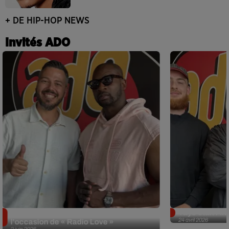
+ DE HIP-HOP NEWS
Invités ADO
Singuila prend le contrôle d'ADO à
Tayc était l'in
24 avril 2026
l'occasion de « Radio Love »
2 juin 2026