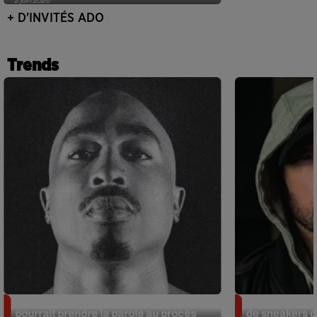
+ D'INVITÉS ADO
Trends
Meurtre de Tupac : Suge Knight
Eminem met a
pourrait prendre la parole au procès
de sneakers de