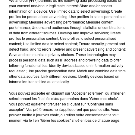
We and
our (447) partners
do the following data processing based on
your consent and/or our legitimate interest: Store and/or access
information on a device; Use limited data to select advertising; Create
profiles for personalised advertising; Use profiles to select personalised
advertising; Measure advertising performance; Measure content
performance; Understand audiences through statistics or combinations
Hip-Hop News
of data from different sources; Develop and improve services; Create
profiles to personalise content; Use profiles to select personalised
content; Use limited data to select content; Ensure security, prevent and
detect fraud, and fix errors; Deliver and present advertising and content;
Brent Faiyaz a le cœur brisé dans son
Save and communicate privacy choices. These technologies may
nouveau clip
process personal data such as IP address and browsing data to offer
7 août 2026
following functionalities: Identify devices based on information actively
requested; Use precise geolocation data; Match and combine data from
other data sources; Link different devices; Identify devices based on
information transmitted automatically.
Rihanna de retour en studio ? A$AP
Vous pouvez accepter en cliquant sur "Accepter et fermer", ou affiner en
Rocky relance l'espoir des fans
sélectionnant les finalités et/ou partenaires dans "Gérer mes choix".
7 août 2026
Vous pouvez également refuser en cliquant sur "Continuer sans
accepter". Vos préférences ne s'appliqueront que pour ce site. Vous
pouvez mettre à jour vos choix, ou retirer votre consentement à tout
moment via le lien "Gérer les cookies" situé en bas de chaque page.
Tayc et Didi B dévoilent le single le plus