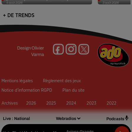
4 août 2026
3 août 2026
+ DE TRENDS
Design
Olivier
Varma
Mentions légales
Règlement des jeux
Notice d’information RGPD
Plan du site
Archives
2026
2025
2024
2023
2022
Live :
National
Webradios
Podcasts
Ariana Grande