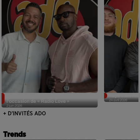
Singuila prend le contrôle d'ADO à
Tayc était l'in
24 avril 2026
l'occasion de « Radio Love »
2 juin 2026
+ D'INVITÉS ADO
Trends