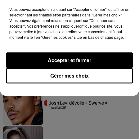
Vous pouvez accepter en cliquant sur "Accepter et fermer", ou affiner en
sélectionnant les finalités et/ou partenaires dans "Gérer mes choix".
Franglish et Keblack dévoilent une
Vous pouvez également refuser en cliquant sur "Continuer sans
session live surprise
accepter". Vos préférences ne s'appliqueront que pour ce site. Vous
6 août 2026
pouvez mettre à jour vos choix, ou retirer votre consentement à tout
moment via le lien "Gérer les cookies" situé en bas de chaque page.
Accepter et fermer
Après le film, bientôt une docu-série sur
le père de Michael Jackson
5 août 2026
Gérer mes choix
Josh Levi dévoile « Swerve »
4 août 2026