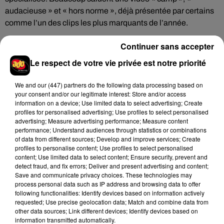
audacieuse » et « hors norme », déjà présentée par certains
comme l’un des clips les plus marquants de l’année.
Avec ce nouveau projet, Lady Gaga confirme une fois encore
Continuer sans accepter
sa capacité à transformer chaque sortie en événement
Le respect de votre vie privée est notre priorité
visuel.
We and
our (447) partners
do the following data processing based on
your consent and/or our legitimate interest: Store and/or access
Cet élément est masqué compte-tenu du refus du
information on a device; Use limited data to select advertising; Create
profiles for personalised advertising; Use profiles to select personalised
dépôt de cookies que vous avez exprimé. Si vous
advertising; Measure advertising performance; Measure content
souhaitez l'afficher, merci de nous donner votre accord
performance; Understand audiences through statistics or combinations
en cliquant sur le bouton ci-dessous.
of data from different sources; Develop and improve services; Create
profiles to personalise content; Use profiles to select personalised
content; Use limited data to select content; Ensure security, prevent and
Afficher l'élément
detect fraud, and fix errors; Deliver and present advertising and content;
Save and communicate privacy choices. These technologies may
process personal data such as IP address and browsing data to offer
following functionalities: Identify devices based on information actively
requested; Use precise geolocation data; Match and combine data from
other data sources; Link different devices; Identify devices based on
Hip-Hop News
information transmitted automatically.