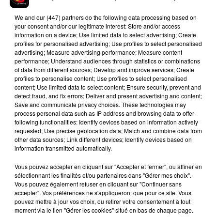
bout de l'Ender Dragon, offrant aux spectateurs présents une
We and
our (447) partners
do the following data processing based on
fin en apothéose digne des plus grands blockbusters
your consent and/or our legitimate interest: Store and/or access
hollywoodiens.
information on a device; Use limited data to select advertising; Create
profiles for personalised advertising; Use profiles to select personalised
advertising; Measure advertising performance; Measure content
performance; Understand audiences through statistics or combinations
of data from different sources; Develop and improve services; Create
profiles to personalise content; Use profiles to select personalised
Hip-Hop News
content; Use limited data to select content; Ensure security, prevent and
detect fraud, and fix errors; Deliver and present advertising and content;
Save and communicate privacy choices. These technologies may
process personal data such as IP address and browsing data to offer
Brent Faiyaz a le cœur brisé dans son
following functionalities: Identify devices based on information actively
nouveau clip
requested; Use precise geolocation data; Match and combine data from
7 août 2026
other data sources; Link different devices; Identify devices based on
information transmitted automatically.
Vous pouvez accepter en cliquant sur "Accepter et fermer", ou affiner en
sélectionnant les finalités et/ou partenaires dans "Gérer mes choix".
Rihanna de retour en studio ? A$AP
Vous pouvez également refuser en cliquant sur "Continuer sans
Rocky relance l'espoir des fans
accepter". Vos préférences ne s'appliqueront que pour ce site. Vous
7 août 2026
pouvez mettre à jour vos choix, ou retirer votre consentement à tout
moment via le lien "Gérer les cookies" situé en bas de chaque page.