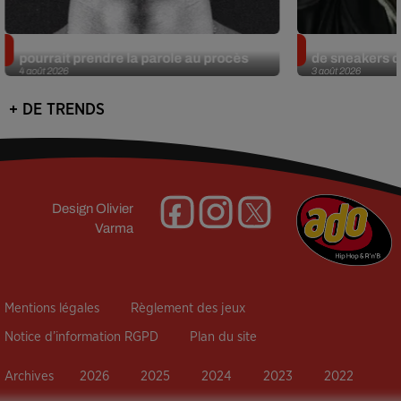
Meurtre de Tupac : Suge Knight
Eminem met a
pourrait prendre la parole au procès
de sneakers de
4 août 2026
3 août 2026
+ DE TRENDS
Design
Olivier
Varma
Mentions légales
Règlement des jeux
Notice d’information RGPD
Plan du site
Archives
2026
2025
2024
2023
2022