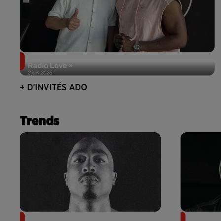
Singuila prend le contrôle d'ADO à l'occasion de «
Radio Love »
2 juin 2026
+ D'INVITÉS ADO
Trends
Meurtre de Tupac : Suge Knight
Eminem m