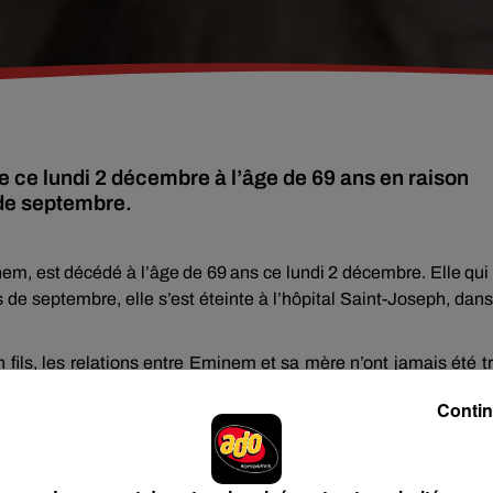
ce lundi 2 décembre à l’âge de 69 ans en raison
de septembre.
m, est décédé à l’âge de 69 ans ce lundi 2 décembre. Elle qui
e septembre, elle s’est éteinte à l’hôpital Saint-Joseph, dans
ils, les relations entre Eminem et sa mère n’ont jamais été t
régulièrement cité sa mère dans ses chansons. Eminem avait m
Contin
son encontre lors de son enfance, dans le titre
Cleanin’ Out
w
en 2002.
son fils pour diffamation. Une affaire portée en justice après