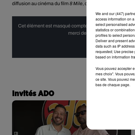
diffusion au cinéma du film
8 Mile
, dans lequel Eminem rac
We and
our (447) partn
access information on a 
select personalised ad
Cet élément est masqué compte-tenu du refus du dépôt d
statistics or combinatio
merci de nous donner votre acco
profiles to select person
Deliver and present adv
data such as IP address 
Affi
requested; Use precise g
based on information tra
Vous pouvez accepter en 
mes choix". Vous pouvez
ce site. Vous pouvez met
bas de chaque page.
Invités ADO