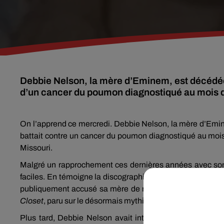
Debbie Nelson, la mère d’Eminem, est décédée 
d’un cancer du poumon diagnostiqué au mois 
On l’apprend ce mercredi. Debbie Nelson, la mère d’Emine
battait contre un cancer du poumon diagnostiqué au mois d
Missouri.
Malgré un rapprochement ces dernières années avec son f
faciles. En témoigne la discographie du rappeur, qui a 
publiquement accusé sa mère de négligences et d’abus à 
Closet
, paru sur le désormais mythique
The Eminem Sho
Plus tard, Debbie Nelson avait intenté un procès contre 