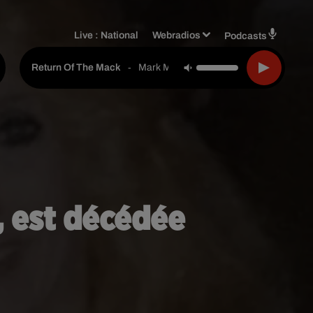
Live :
National
Webradios
Podcasts
-
Mark Morisson
Return Of The Mack
 est décédée