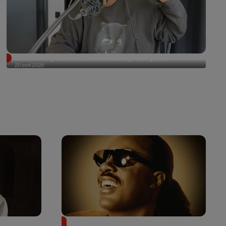
Driver : le puits de science du rap français
20 avril 2026
 en plein
Après 20 ans d’absence, Stevie