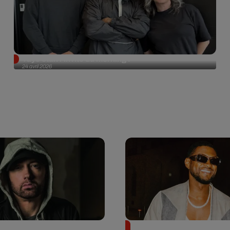
Tayc était l'invité du morning !
24 avril 2026
et aux enchères 100
Usher : une fan le surprend