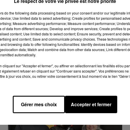
Le respect de votre vie privée est notre priorité
ontait une nouvelle fois sa relation avec sa mère.
ers
do the following data processing based on your consent and/or our legitimate int
device; Use limited data to select advertising; Create profiles for personalised adver
vertising; Measure advertising performance; Measure content performance; Unders
e cookies que vous avez exprimé. Si vous souhaitez l'afficher,
ns of data from different sources; Develop and improve services; Create profiles to 
rd en cliquant sur le bouton ci-dessous.
alised content; Use limited data to select content; Ensure security, prevent and detect
ertising and content; Save and communicate privacy choices. These technologies
and browsing data to offer following functionalities: Identify devices based on infor
cher l'élément
eolocation data; Match and combine data from other data sources; Link different de
nsmitted automatically.
cliquant sur "Accepter et fermer", ou affiner en sélectionnant les finalités et/ou pa
 également refuser en cliquant sur "Continuer sans accepter". Vos préférences ne 
tre à jour vos choix, ou retirer votre consentement à tout moment via le lien "Gérer 
Gérer mes choix
Accepter et fermer