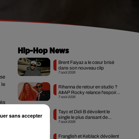
Hip-Hop News
Brent Faiyaz a le cœur brisé
dans son nouveau clip
7 août 2026
 se
 le
Rihanna de retour en studio ?
A$AP Rocky relance l'espoir
7 août 2026
des fans
rès
ême
Tayc et Didi B dévoilent le
uer sans accepter
 My
single le plus dansant de
7 août 2026
l’année
 la
Franglish et Keblack dévoilent