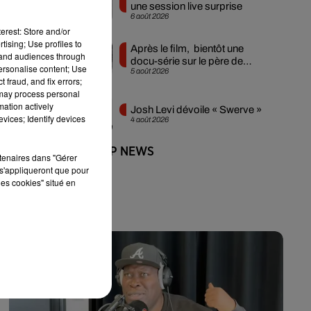
une session live surprise
6 août 2026
erest: Store and/or
tising; Use profiles to
Après le film, bientôt une
tand audiences through
docu-série sur le père de
personalise content; Use
5 août 2026
Michael Jackson
 fraud, and fix errors;
 may process personal
mation actively
Josh Levi dévoile « Swerve »
vices; Identify devices
4 août 2026
+ DE HIP-HOP NEWS
rtenaires dans "Gérer
s'appliqueront que pour
les cookies" situé en