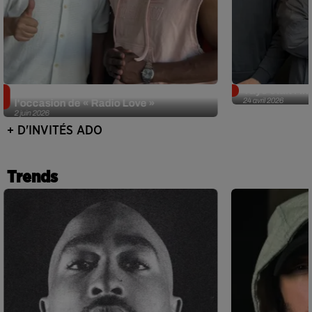
Singuila prend le contrôle d'ADO à
Tayc était l'in
24 avril 2026
l'occasion de « Radio Love »
2 juin 2026
+ D'INVITÉS ADO
Trends