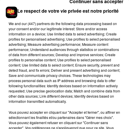
Continuer sans accepter
Josh Levi dévoile « Swerve »
Le respect de votre vie privée est notre priorité
4 août 2026
We and
our (447) partners
do the following data processing based on
your consent and/or our legitimate interest: Store and/or access
information on a device; Use limited data to select advertising; Create
profiles for personalised advertising; Use profiles to select personalised
Ariana Grande prendra une pause après
advertising; Measure advertising performance; Measure content
sa tournée mondiale
performance; Understand audiences through statistics or combinations
4 août 2026
of data from different sources; Develop and improve services; Create
profiles to personalise content; Use profiles to select personalised
content; Use limited data to select content; Ensure security, prevent and
detect fraud, and fix errors; Deliver and present advertising and content;
Save and communicate privacy choices. These technologies may
process personal data such as IP address and browsing data to offer
Rim’K revient bien entouré dans son
following functionalities: Identify devices based on information actively
nouvel EP « Soleil de minuit »
3 août 2026
requested; Use precise geolocation data; Match and combine data from
other data sources; Link different devices; Identify devices based on
information transmitted automatically.
Vous pouvez accepter en cliquant sur "Accepter et fermer", ou affiner en
sélectionnant les finalités et/ou partenaires dans "Gérer mes choix".
Tyla dévoile le clip de « THAT GIRL »
Vous pouvez également refuser en cliquant sur "Continuer sans
entre animation et sensualité
accepter". Vos préférences ne s'appliqueront que pour ce site. Vous
31 juillet 2026