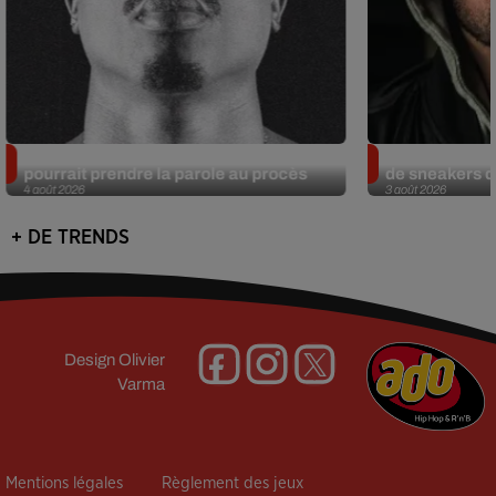
Meurtre de Tupac : Suge Knight
Eminem met a
pourrait prendre la parole au procès
de sneakers de
4 août 2026
3 août 2026
+ DE TRENDS
Design
Olivier
Varma
Mentions légales
Règlement des jeux