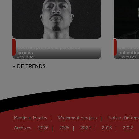
Meurtre de Tupac : Suge Knight
Eminem m
pourrait prendre la parole au
paires de
procès
collectio
4 août 2026
3 août 2026
+ DE TRENDS
Mentions légales
Règlement des jeux
Notice d’infor
Archives
2026
2025
2024
2023
2022