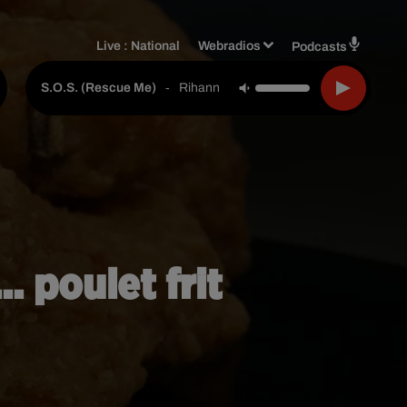
Live :
National
Webradios
Podcasts
-
Rihanna
S.o.s. (rescue Me)
 poulet frit