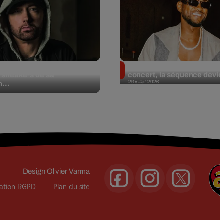
et aux enchères 100
Usher : une fan le surprend
 sneakers de sa
concert, la séquence devie
28 juillet 2026
n...
Design
Olivier Varma
mation RGPD
Plan du site