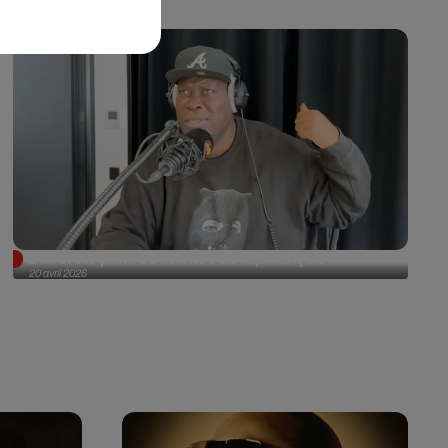
Driver : le puits de science du rap français
20 avril 2026