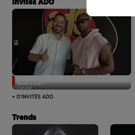
Invités ADO
Singuila prend le contrôle d'ADO à l'occasion de «
Radio Love »
2 juin 2026
+ D'INVITÉS ADO
Trends