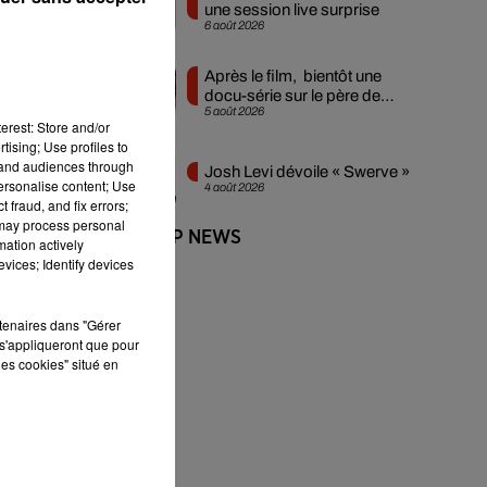
une session live surprise
6 août 2026
as
Après le film, bientôt une
docu-série sur le père de
5 août 2026
Michael Jackson
erest: Store and/or
tising; Use profiles to
tand audiences through
Josh Levi dévoile « Swerve »
personalise content; Use
4 août 2026
 fraud, and fix errors;
 may process personal
+ DE HIP-HOP NEWS
mation actively
vices; Identify devices
rtenaires dans "Gérer
s'appliqueront que pour
les cookies" situé en