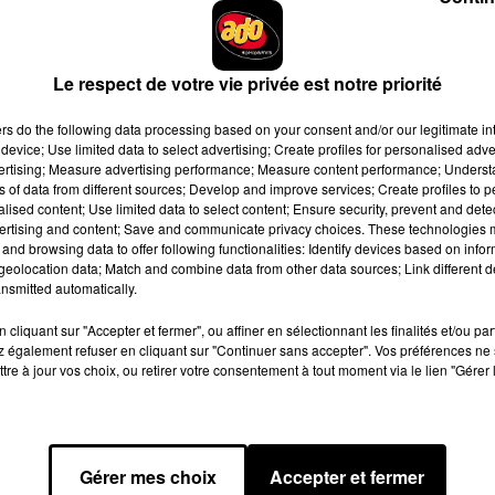
ompson Thailand
, cette invention totalement loufoque ne sera p
r de poulet cuisiné aux 11 épices selon la recette du Colonel,
Le respect de votre vie privée est notre priorité
ers
do the following data processing based on your consent and/or our legitimate int
device; Use limited data to select advertising; Create profiles for personalised adver
e cookies que vous avez exprimé. Si vous souhaitez l'afficher,
vertising; Measure advertising performance; Measure content performance; Unders
ns of data from different sources; Develop and improve services; Create profiles to 
rd en cliquant sur le bouton ci-dessous.
alised content; Use limited data to select content; Ensure security, prevent and detect
ertising and content; Save and communicate privacy choices. These technologies
cher l'élément
and browsing data to offer following functionalities: Identify devices based on infor
eolocation data; Match and combine data from other data sources; Link different de
nsmitted automatically.
 commenter cette
publication dédiée
sur Facebook avec un
cliquant sur "Accepter et fermer", ou affiner en sélectionnant les finalités et/ou pa
iedChickenTeam
.
 également refuser en cliquant sur "Continuer sans accepter". Vos préférences ne 
tre à jour vos choix, ou retirer votre consentement à tout moment via le lien "Gérer 
Gérer mes choix
Accepter et fermer