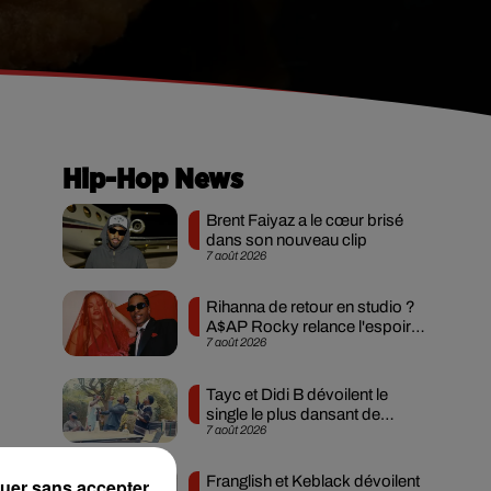
Hip-Hop News
Brent Faiyaz a le cœur brisé
dans son nouveau clip
7 août 2026
Rihanna de retour en studio ?
A$AP Rocky relance l'espoir
7 août 2026
des fans
Tayc et Didi B dévoilent le
single le plus dansant de
7 août 2026
l’année
Franglish et Keblack dévoilent
uer sans accepter