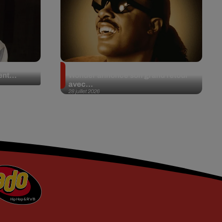
 en plein
Après 20 ans d’absence, Stevie
nt...
Wonder annonce son grand retour
avec...
28 juillet 2026