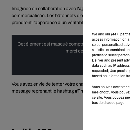
Imaginée en collaboration avec
l'agence Wunderman Th
commercialisée. Les bâtonnets d'encens diffusant une odeu
prendront l’apparence d’un véritable tenders frit.
We and
our (447) partn
access information on a 
Cet élément est masqué compte-tenu du refus du dépôt d
select personalised ad
statistics or combinatio
merci de nous donner votre acco
profiles to select person
Deliver and present adv
Affi
data such as IP address 
requested; Use precise g
based on information tra
Vous avez envie de tenter votre chance ? Il vous suffit de
Vous pouvez accepter en 
message reprenant le hashtag
#ThisChineseNewYearFr
mes choix". Vous pouvez
ce site. Vous pouvez met
bas de chaque page.