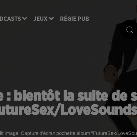
DCASTS
JEUX
RÉGIE PUB
 : bientôt la suite de
utureSex/LoveSounds
it image:
Capture d'écran pochette album "FutureSex/LoveSo