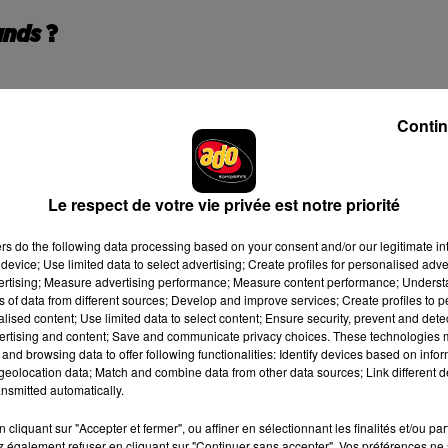
unds
?
main dans la main avec le producteur Timbaland - son complice d
Contin
 son ami de longue date, le chanteur américain vient de finaliser 
onne bien. Maintenant, c'est vraiment à lui de voir comment il
e le Justin fun - comme 'FutureSex/LoveSounds' mais rien de
Le respect de votre vie privée est notre priorité
aland à
Variety
.
e, mais il faut laisser s’exprimer l’enfant de 13 ans en vous, vo
ers
do the following data processing based on your consent and/or our legitimate int
device; Use limited data to select advertising; Create profiles for personalised adver
compliquées, alors
nous avons voulu que cela ressemble à une
vertising; Measure advertising performance; Measure content performance; Unders
hansons dans ce sens
"
, a-t-il ajouté, pour le plus grand bonheur
ns of data from different sources; Develop and improve services; Create profiles to 
alised content; Use limited data to select content; Ensure security, prevent and detect
ertising and content; Save and communicate privacy choices. These technologies
and browsing data to offer following functionalities: Identify devices based on infor
eolocation data; Match and combine data from other data sources; Link different de
e cookies que vous avez exprimé. Si vous souhaitez l'afficher,
nsmitted automatically.
rd en cliquant sur le bouton ci-dessous.
cliquant sur "Accepter et fermer", ou affiner en sélectionnant les finalités et/ou pa
 également refuser en cliquant sur "Continuer sans accepter". Vos préférences ne 