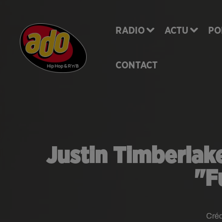
RADIO
ACTU
PO
CONTACT
Justin Timberlake
"F
Créd