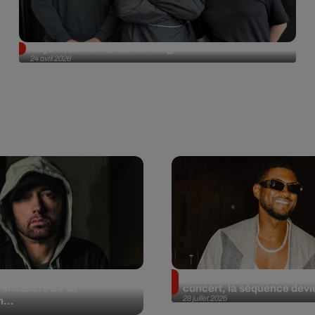
Tayc était l'invité du morning !
24 avril 2026
et aux enchères 100
Usher : une fan le surprend
 sneakers de sa
concert, la séquence devie
28 juillet 2026
n...