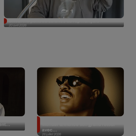
Driver : le puits de science du rap français
20 avril 2026
 en plein
Après 20 ans d’absence, Stevie
nt...
Wonder annonce son grand retour
avec...
28 juillet 2026