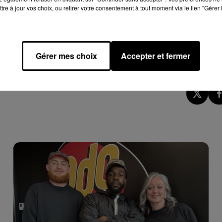
cher l'élément
tre à jour vos choix, ou retirer votre consentement à tout moment via le lien "Gérer 
 ce nouvel album.
"Mon rêve serait de le sortir cet été, autour de
glissé Timbaland. Affaire à suivre...
Gérer mes choix
Accepter et fermer