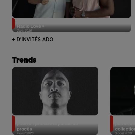
Singuila prend le contrôle d'ADO à l'occasion de «
Radio Love »
2 juin 2026
+ D'INVITÉS ADO
Trends
Meurtre de Tupac : Suge Knight
Eminem m
pourrait prendre la parole au
paires de
procès
collectio
4 août 2026
3 août 2026