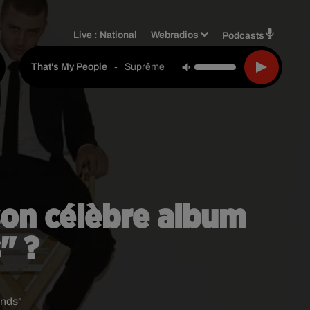
Live :
National
Webradios
Podcasts
-
Suprême Ntm
That's My People
 son célèbre album
" ?
unds"