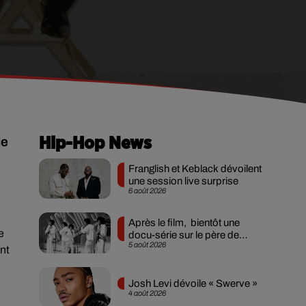
de
Hip-Hop News
Franglish et Keblack dévoilent
une session live surprise
6 août 2026
Après le film, bientôt une
e
docu-série sur le père de
5 août 2026
Michael Jackson
nt
Josh Levi dévoile « Swerve »
4 août 2026