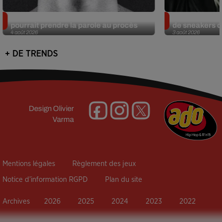
Meurtre de Tupac : Suge Knight
Eminem met a
pourrait prendre la parole au procès
de sneakers de
4 août 2026
3 août 2026
+ DE TRENDS
Design
Olivier
Varma
Mentions légales
Règlement des jeux
Notice d’information RGPD
Plan du site
Archives
2026
2025
2024
2023
2022