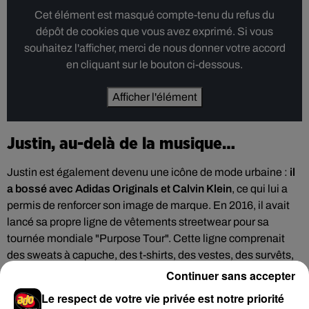
Cet élément est masqué compte-tenu du refus du
dépôt de cookies que vous avez exprimé. Si vous
souhaitez l'afficher, merci de nous donner votre accord
en cliquant sur le bouton ci-dessous.
Afficher l'élément
Justin, au-delà de la musique…
Justin est également devenu une icône de mode urbaine :
il
a bossé avec Adidas Originals et Calvin Klein
, ce qui lui a
permis de renforcer son image de marque. En 2016, il avait
lancé sa propre ligne de vêtements streetwear pour sa
tournée mondiale "Purpose Tour". Cette ligne comprenait
des sweats à capuche, des t-shirts, des vestes, des survêts,
des casquettes et des sacs à dos.
Continuer sans accepter
ère
Ses fans pop de la 1
heure sont là, les fans de R’n’B
Le respect de votre vie privée est notre priorité