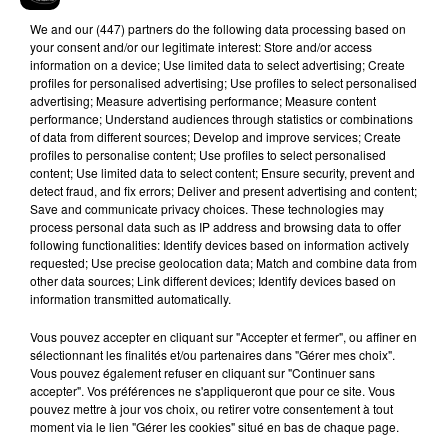
l’aiment bien, donc il a gagné sur tous les fronts ! Maintenant
à savoir s’il va continuer de naviguer entre les deux, ou s’il
We and
our (447) partners
do the following data processing based on
your consent and/or our legitimate interest: Store and/or access
fera un virage définitif au prochain album !
information on a device; Use limited data to select advertising; Create
profiles for personalised advertising; Use profiles to select personalised
advertising; Measure advertising performance; Measure content
performance; Understand audiences through statistics or combinations
of data from different sources; Develop and improve services; Create
Hip-Hop News
profiles to personalise content; Use profiles to select personalised
content; Use limited data to select content; Ensure security, prevent and
detect fraud, and fix errors; Deliver and present advertising and content;
Save and communicate privacy choices. These technologies may
Brent Faiyaz a le cœur brisé dans son
process personal data such as IP address and browsing data to offer
nouveau clip
following functionalities: Identify devices based on information actively
7 août 2026
requested; Use precise geolocation data; Match and combine data from
other data sources; Link different devices; Identify devices based on
information transmitted automatically.
Vous pouvez accepter en cliquant sur "Accepter et fermer", ou affiner en
sélectionnant les finalités et/ou partenaires dans "Gérer mes choix".
Rihanna de retour en studio ? A$AP
Vous pouvez également refuser en cliquant sur "Continuer sans
Rocky relance l'espoir des fans
accepter". Vos préférences ne s'appliqueront que pour ce site. Vous
7 août 2026
pouvez mettre à jour vos choix, ou retirer votre consentement à tout
moment via le lien "Gérer les cookies" situé en bas de chaque page.