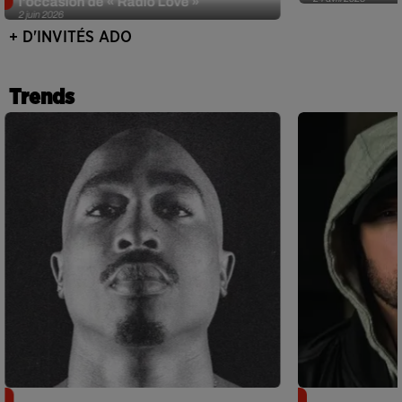
l'occasion de « Radio Love »
2 juin 2026
+ D'INVITÉS ADO
Trends
Meurtre de Tupac : Suge Knight
Eminem met a