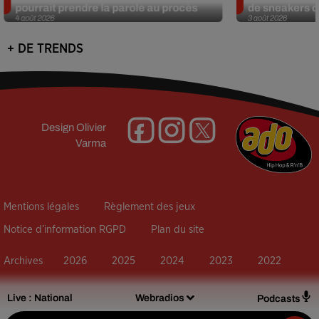
pourrait prendre la parole au procès
de sneakers de
4 août 2026
3 août 2026
+ DE TRENDS
Design
Olivier
Varma
Mentions légales
Règlement des jeux
Notice d’information RGPD
Plan du site
Archives
2026
2025
2024
2023
2022
Live :
National
Webradios
Podcasts