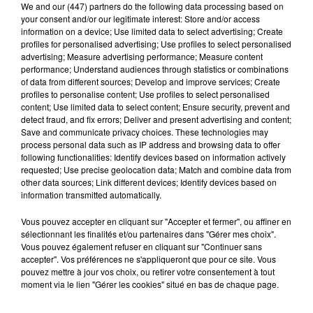
We and
our (447) partners
do the following data processing based on
suivre...
your consent and/or our legitimate interest: Store and/or access
information on a device; Use limited data to select advertising; Create
profiles for personalised advertising; Use profiles to select personalised
advertising; Measure advertising performance; Measure content
performance; Understand audiences through statistics or combinations
Hip-Hop News
of data from different sources; Develop and improve services; Create
profiles to personalise content; Use profiles to select personalised
content; Use limited data to select content; Ensure security, prevent and
detect fraud, and fix errors; Deliver and present advertising and content;
Franglish et Keblack dévoilent une
Save and communicate privacy choices. These technologies may
session live surprise
process personal data such as IP address and browsing data to offer
6 août 2026
following functionalities: Identify devices based on information actively
requested; Use precise geolocation data; Match and combine data from
other data sources; Link different devices; Identify devices based on
information transmitted automatically.
Vous pouvez accepter en cliquant sur "Accepter et fermer", ou affiner en
Après le film, bientôt une docu-série sur
sélectionnant les finalités et/ou partenaires dans "Gérer mes choix".
le père de Michael Jackson
5 août 2026
Vous pouvez également refuser en cliquant sur "Continuer sans
accepter". Vos préférences ne s'appliqueront que pour ce site. Vous
pouvez mettre à jour vos choix, ou retirer votre consentement à tout
moment via le lien "Gérer les cookies" situé en bas de chaque page.