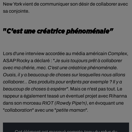
New York vient de communiquer son désir de collaborer avec
sa conjointe.
"
C’est une créatrice phénoménale"
Lors d'une interview accordée au média américain
Complex
,
ASAP Rocky a déclaré :
"
Je suis toujours prêt à collaborer
avec ma chérie, mec. C’est une créatrice phénoménale.
Ouais, il y a beaucoup de choses sur lesquelles nous allons
collaborer… Des produits pour enfants par exemple ? Il y a
beaucoup de choses à espérer"
. Mais ce n'est pas tout. Le
rappeur a également teasé un éventuel projet avec Rihanna
dans son morceau
RIOT (Rowdy Pipe'n)
, en évoquant une
"
collaboration
" avec une "
petite maman
".
Cet élément est masqué compte-tenu du refus du