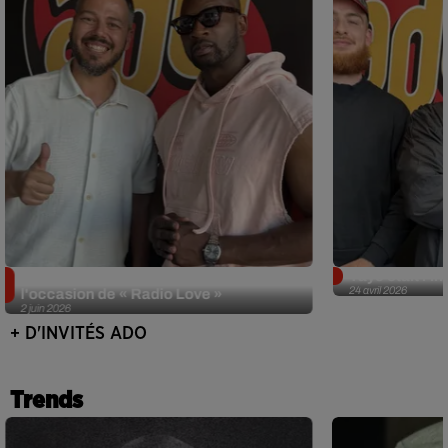
Singuila prend le contrôle d'ADO à
Tayc était l'in
24 avril 2026
l'occasion de « Radio Love »
2 juin 2026
+ D'INVITÉS ADO
Trends