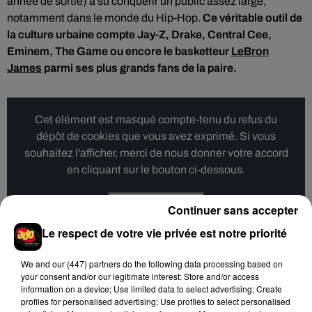
année de sortie) a su conquérir un public assez large,
notamment dans le monde du Hip-Hop.
Ce véritable outil de
la culture urbaine compte Jay-Z, Drake, Central Cee,
Eminem, The Game ou encore le basketteur
LeBron
James
parmi ses plus grands fans de la paire.
Cet élément est masqué compte-tenu du refus du
dépôt de cookies que vous avez exprimé. Si vous
souhaitez l'afficher, merci de nous donner votre accord
en cliquant sur le bouton ci-dessous.
Afficher l'élément
Continuer sans accepter
Le respect de votre vie privée est notre priorité
We and
our (447) partners
do the following data processing based on
your consent and/or our legitimate interest: Store and/or access
Hip-Hop News
information on a device; Use limited data to select advertising; Create
profiles for personalised advertising; Use profiles to select personalised