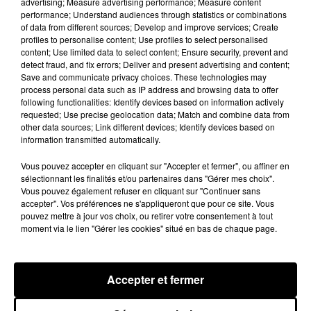
advertising; Measure advertising performance; Measure content
performance; Understand audiences through statistics or combinations
Brent Faiyaz a le cœur brisé dans son
of data from different sources; Develop and improve services; Create
nouveau clip
profiles to personalise content; Use profiles to select personalised
7 août 2026
content; Use limited data to select content; Ensure security, prevent and
detect fraud, and fix errors; Deliver and present advertising and content;
Save and communicate privacy choices. These technologies may
process personal data such as IP address and browsing data to offer
following functionalities: Identify devices based on information actively
Rihanna de retour en studio ? A$AP
requested; Use precise geolocation data; Match and combine data from
Rocky relance l'espoir des fans
other data sources; Link different devices; Identify devices based on
7 août 2026
information transmitted automatically.
Vous pouvez accepter en cliquant sur "Accepter et fermer", ou affiner en
sélectionnant les finalités et/ou partenaires dans "Gérer mes choix".
Vous pouvez également refuser en cliquant sur "Continuer sans
accepter". Vos préférences ne s'appliqueront que pour ce site. Vous
Tayc et Didi B dévoilent le single le plus
pouvez mettre à jour vos choix, ou retirer votre consentement à tout
dansant de l’année
7 août 2026
moment via le lien "Gérer les cookies" situé en bas de chaque page.
Accepter et fermer
Franglish et Keblack dévoilent une
session live surprise