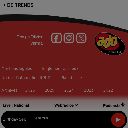
+ DE TRENDS
Design
Olivier
Varma
Mentions légales
Règlement des jeux
Notice d’information RGPD
Plan du site
Archives
2026
2025
2024
2023
2022
Live :
National
Webradios
Podcasts
Jeremih
Birthday Sex
-