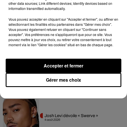
other data sources; Link different devices; Identify devices based on
information transmitted automatically.
Hip-Hop News
Vous pouvez accepter en cliquant sur "Accepter et fermer", ou affiner en
sélectionnant les finalités et/ou partenaires dans "Gérer mes choix".
Vous pouvez également refuser en cliquant sur "Continuer sans
accepter". Vos préférences ne s'appliqueront que pour ce site. Vous
Franglish et Keblack dévoilent une
pouvez mettre à jour vos choix, ou retirer votre consentement à tout
session live surprise
moment via le lien "Gérer les cookies" situé en bas de chaque page.
6 août 2026
Accepter et fermer
Après le film, bientôt une docu-série sur
Gérer mes choix
le père de Michael Jackson
5 août 2026
Josh Levi dévoile « Swerve »
4 août 2026