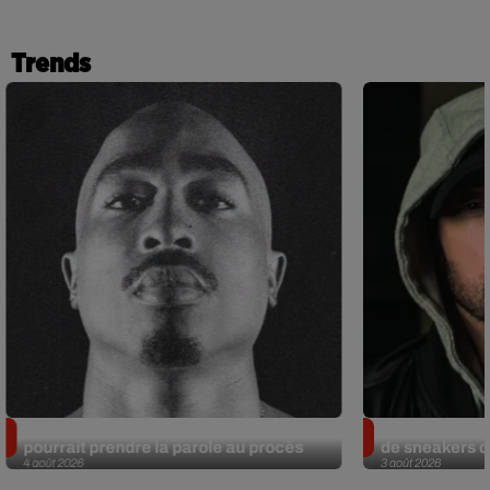
Trends
Meurtre de Tupac : Suge Knight
Eminem met a
pourrait prendre la parole au procès
de sneakers de
4 août 2026
3 août 2026