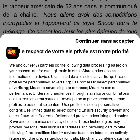
le rappeur américain de 52 ans dans le communiqué
de la chaîne.
"Nous allons avoir des compétitions
incroyables et j'apporterai ce style Snoop dans le
mélange. Ce seront les Jeux les plus épiques de tous
les temps, donc restez connectez et ne lâchez rien.
Continuer sans accepter
Elevons, célébrons et rendons ces Jeux inoubliables,
Le respect de votre vie privée est notre priorité
enflammons la compétitioon, et que le meilleur brille
We and
our (447) partners
do the following data processing based on
comme de l'or"
, at-til ensuite déclaré.
your consent and/or our legitimate interest: Store and/or access
information on a device; Use limited data to select advertising; Create
Il faut aussi savoir, à propos de Snoop Dogg, qu'il n'en
profiles for personalised advertising; Use profiles to select personalised
sera pas à sa première fois ! Le rappeur avait déjà
advertising; Measure advertising performance; Measure content
performance; Understand audiences through statistics or combinations
commencé les épreuves de dressage en équitation
of data from different sources; Develop and improve services; Create
lors des Jeux olympiques de Tokyo, en 2021 (reportés
profiles to personalise content; Use profiles to select personalised
content; Use limited data to select content; Ensure security, prevent and
d'un an en raison de la crise de Covid-19). Il était
detect fraud, and fix errors; Deliver and present advertising and content;
apparu au côté de l'acteur Kevin Hart, dans une vidéo
Save and communicate privacy choices. These technologies may
process personal data such as IP address and browsing data to offer
aux plus de deux millions de vues sur YouTube.
following functionalities: Identify devices based on information actively
requested; Use precise geolocation data; Match and combine data from