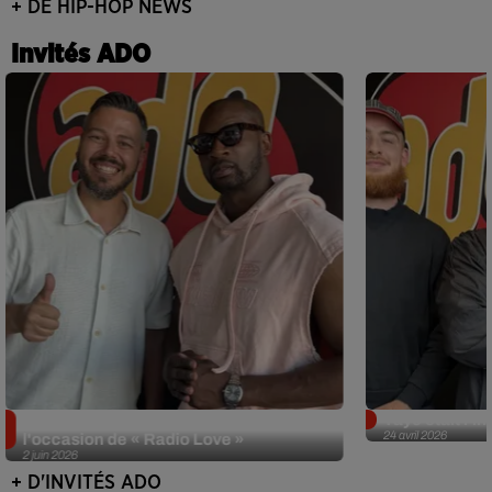
+ DE HIP-HOP NEWS
Invités ADO
Singuila prend le contrôle d'ADO à
Tayc était l'in
24 avril 2026
l'occasion de « Radio Love »
2 juin 2026
+ D'INVITÉS ADO