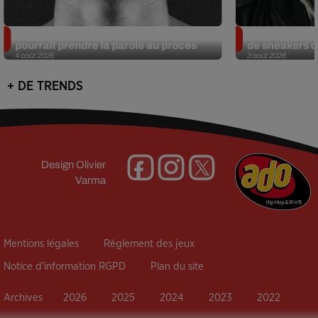
Meurtre de Tupac : Suge Knight
Eminem met a
pourrait prendre la parole au procès
de sneakers de
4 août 2026
3 août 2026
+ DE TRENDS
Design
Olivier
Varma
Mentions légales
Règlement des jeux
Notice d’information RGPD
Plan du site
Archives
2026
2025
2024
2023
2022