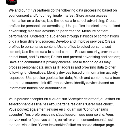
en cliquant sur le bouton ci-dessous.
We and
our (447) partners
do the following data processing based on
Afficher l'élément
your consent and/or our legitimate interest: Store and/or access
information on a device; Use limited data to select advertising; Create
profiles for personalised advertising; Use profiles to select personalised
advertising; Measure advertising performance; Measure content
performance; Understand audiences through statistics or combinations
of data from different sources; Develop and improve services; Create
profiles to personalise content; Use profiles to select personalised
Hip-Hop News
content; Use limited data to select content; Ensure security, prevent and
detect fraud, and fix errors; Deliver and present advertising and content;
Save and communicate privacy choices. These technologies may
process personal data such as IP address and browsing data to offer
Franglish et Keblack dévoilent une
following functionalities: Identify devices based on information actively
session live surprise
requested; Use precise geolocation data; Match and combine data from
6 août 2026
other data sources; Link different devices; Identify devices based on
information transmitted automatically.
Vous pouvez accepter en cliquant sur "Accepter et fermer", ou affiner en
sélectionnant les finalités et/ou partenaires dans "Gérer mes choix".
Après le film, bientôt une docu-série sur
Vous pouvez également refuser en cliquant sur "Continuer sans
le père de Michael Jackson
accepter". Vos préférences ne s'appliqueront que pour ce site. Vous
5 août 2026
pouvez mettre à jour vos choix, ou retirer votre consentement à tout
moment via le lien "Gérer les cookies" situé en bas de chaque page.