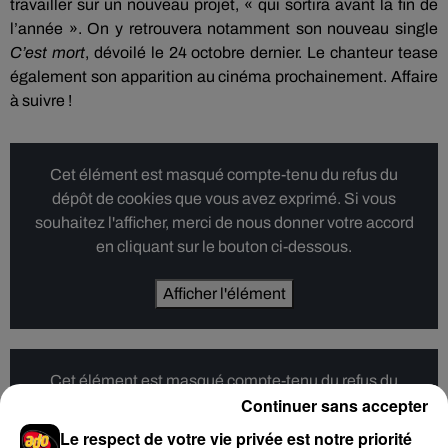
travailler sur un nouveau projet, « qui sortira avant la fin de
l’année ». On y retrouvera notamment son nouveau single
C’est mort
, dévoilé le 24 octobre dernier. Le chanteur tease
également son apparition au cinéma prochainement. Affaire
à suivre !
Cet élément est masqué compte-tenu du refus du
dépôt de cookies que vous avez exprimé. Si vous
souhaitez l'afficher, merci de nous donner votre accord
en cliquant sur le bouton ci-dessous.
Afficher l'élément
Cet élément est masqué compte-tenu du refus du
Continuer sans accepter
dépôt de cookies que vous avez exprimé. Si vous
souhaitez l'afficher, merci de nous donner votre accord
Le respect de votre vie privée est notre priorité