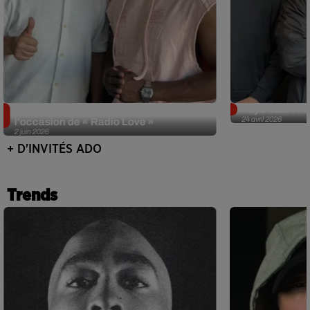
Singuila prend le contrôle d'ADO à
Tayc était l'in
24 avril 2026
l'occasion de « Radio Love »
2 juin 2026
+ D'INVITÉS ADO
Trends