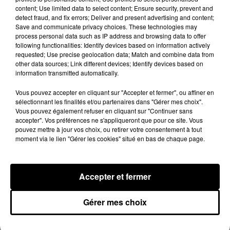
content; Use limited data to select content; Ensure security, prevent and
detect fraud, and fix errors; Deliver and present advertising and content;
Franglish et Keblack dévoilent une
Save and communicate privacy choices. These technologies may
session live surprise
process personal data such as IP address and browsing data to offer
6 août 2026
following functionalities: Identify devices based on information actively
requested; Use precise geolocation data; Match and combine data from
other data sources; Link different devices; Identify devices based on
information transmitted automatically.
Après le film, bientôt une docu-série sur
Vous pouvez accepter en cliquant sur "Accepter et fermer", ou affiner en
le père de Michael Jackson
sélectionnant les finalités et/ou partenaires dans "Gérer mes choix".
5 août 2026
Vous pouvez également refuser en cliquant sur "Continuer sans
accepter". Vos préférences ne s'appliqueront que pour ce site. Vous
pouvez mettre à jour vos choix, ou retirer votre consentement à tout
moment via le lien "Gérer les cookies" situé en bas de chaque page.
Josh Levi dévoile « Swerve »
4 août 2026
Accepter et fermer
Gérer mes choix
Ariana Grande prendra une pause après