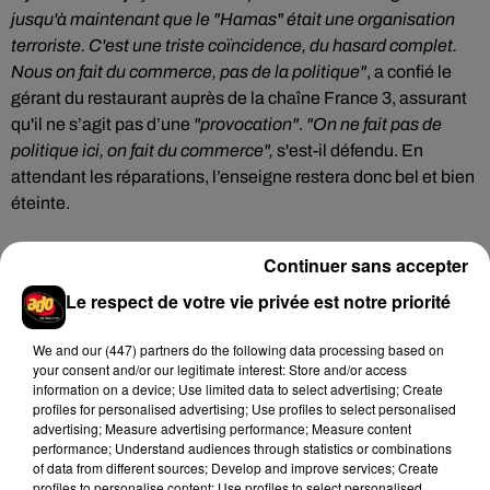
jusqu'à maintenant que le "Hamas" était une organisation
terroriste. C'est une triste coïncidence, du hasard complet.
Nous on fait du commerce, pas de la politique"
, a confié le
gérant du restaurant auprès de la chaîne France 3, assurant
qu'il ne s’agit pas d’une
"provocation"
.
"On ne fait pas de
politique ici, on fait du commerce",
s'est-il défendu. En
attendant les réparations, l’enseigne restera donc bel et bien
éteinte.
Continuer sans accepter
Le respect de votre vie privée est notre priorité
Hip-Hop News
We and
our (447) partners
do the following data processing based on
your consent and/or our legitimate interest: Store and/or access
information on a device; Use limited data to select advertising; Create
Tayc et Didi B dévoilent le single le plus
profiles for personalised advertising; Use profiles to select personalised
dansant de l’année
7 août 2026
advertising; Measure advertising performance; Measure content
performance; Understand audiences through statistics or combinations
of data from different sources; Develop and improve services; Create
profiles to personalise content; Use profiles to select personalised