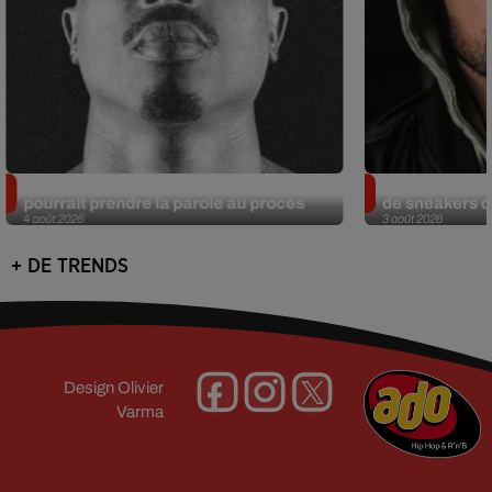
Meurtre de Tupac : Suge Knight
Eminem met a
pourrait prendre la parole au procès
de sneakers de
4 août 2026
3 août 2026
+ DE TRENDS
Design
Olivier
Varma