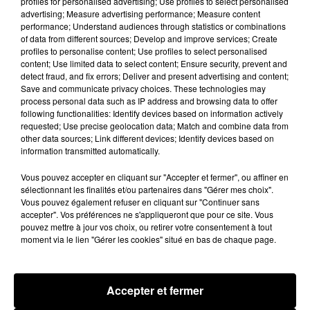
profiles for personalised advertising; Use profiles to select personalised
Hip-Hop News
advertising; Measure advertising performance; Measure content
performance; Understand audiences through statistics or combinations
of data from different sources; Develop and improve services; Create
profiles to personalise content; Use profiles to select personalised
content; Use limited data to select content; Ensure security, prevent and
detect fraud, and fix errors; Deliver and present advertising and content;
Save and communicate privacy choices. These technologies may
process personal data such as IP address and browsing data to offer
following functionalities: Identify devices based on information actively
requested; Use precise geolocation data; Match and combine data from
other data sources; Link different devices; Identify devices based on
information transmitted automatically.
Vous pouvez accepter en cliquant sur "Accepter et fermer", ou affiner en
sélectionnant les finalités et/ou partenaires dans "Gérer mes choix".
Vous pouvez également refuser en cliquant sur "Continuer sans
accepter". Vos préférences ne s'appliqueront que pour ce site. Vous
pouvez mettre à jour vos choix, ou retirer votre consentement à tout
Brent Faiyaz a le cœur brisé dans son
Rihanna de re
moment via le lien "Gérer les cookies" situé en bas de chaque page.
nouveau clip
Rocky relance
7 août 2026
7 août 2026
+ DE HIP-HOP NEWS
Accepter et fermer