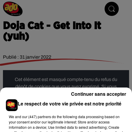
Hip Hop & R'n'B
Doja Cat - Get Into It
(yuh)
Publié : 31 janvier 2022
Cet élément est masqué compte-tenu du refus du
dépôt de cookies que vous avez exprimé. Si vous
Continuer sans accepter
souhaitez l'afficher, merci de nous donner votre accord
en cliquant sur le bouton ci-dessous.
Le respect de votre vie privée est notre priorité
Afficher l'élément
We and
our (447) partners
do the following data processing based on
your consent and/or our legitimate interest: Store and/or access
information on a device; Use limited data to select advertising; Create