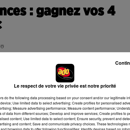
nces : gagnez vos 4
c
☃️
et l’imaginaire se côtoient. Ici, vous pourrez rejoindre Mars en roll
Contin
isson. 🎢🌪️ Vous embarquerez pour un incroyable voyage autour 
ns
Mission Bermudes
, vous affronterez à bord de votre bateau l
olis
, vos enfants deviendront pompier, pilote ou sauveteur… ⛑️
de Sable
, à la nuit tombée. 🌙
Le respect de votre vie privée est notre priorité
 l’éblouissante
Serre des Mondes
et vous remonterez le temps
ers
do the following data processing based on your consent and/or our legitimate int
device; Use limited data to select advertising; Create profiles for personalised adver
vertising; Measure advertising performance; Measure content performance; Unders
t, se vivent. Votre imagination sera votre seule limite. ✨
ns of data from different sources; Develop and improve services; Create profiles to 
alised content; Use limited data to select content; Ensure security, prevent and detect
ertising and content; Save and communicate privacy choices. These technologies
ulaire ci-dessous
.
and browsing data to offer following functionalities: Identify devices based on infor