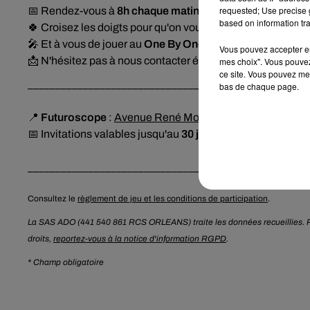
requested; Use precise g
📅 Rendez-vous à
8h chaque matin
du lundi au vendredi d
based on information tra
🍀 Croisez les doigts pour qu'on vous appelle...
🎤 Et à vous de jouer au
One By One
!
Vous pouvez accepter en 
📩 N'hésitez pas à nous contacter également sur notre 
mes choix". Vous pouvez
ce site. Vous pouvez met
____________________________________
bas de chaque page.
📍
Futuroscope
:
Avenue René Monory, Chasseneuil-du-P
📅 Invitations valables jusqu'au
30 juin 2026
selon le calen
____________________________________
Consultez le
règlement de jeu et les conditions de participation
.
La SAS ADO (441 540 861 RCS ORLEANS) traite les données recueillies. Po
droits,
reportez-vous à la notice d'information RGPD
.
* Champ obligatoire