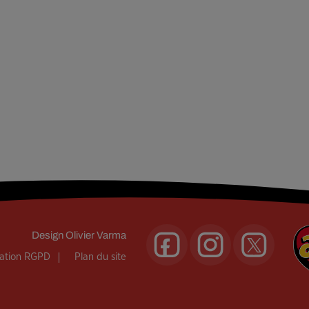
Design
Olivier Varma
mation RGPD
Plan du site