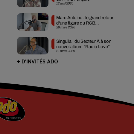
12 avril 2026
Marc Antoine : le grand retour
d'une figure du R&B
29 mars 2026
francophone
Singuila : du Secteur Ä à son
nouvel album “Radio Love”
21 mars 2026
+ D'INVITÉS ADO