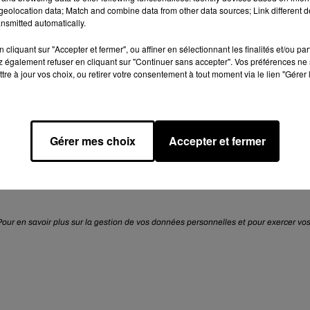
eolocation data; Match and combine data from other data sources; Link different de
ans le
Morning Ado
avec
Aurélie et Landry
!
nsmitted automatically.
cliquant sur "Accepter et fermer", ou affiner en sélectionnant les finalités et/ou pa
compte Whatsapp au
06 61 01 61 01
!
 également refuser en cliquant sur "Continuer sans accepter". Vos préférences ne 
tre à jour vos choix, ou retirer votre consentement à tout moment via le lien "Gérer 
oitou (86)
drier d’ouverture disponible.
Gérer mes choix
Accepter et fermer
ur en savoir plus sur la gestion de vos données personnelles et pour exercer vo