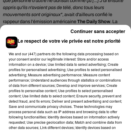
que personne d'autre ne dansait comme ça [...] J'ai ensuite
appris qu'ils n'avaient pas de télé, donc tous leurs
mouvements sont originaux"
, avait d'ailleurs confié le
rappeur dans l’émission américaine
The Daily Show
. La
vidéo de son clip comptabilise aujourd'hui plus de
Continuer sans accepter
1 456 912 426 vues sur YouTube.
Le respect de votre vie privée est notre priorité
We and
our (447) partners
do the following data processing based on
your consent and/or our legitimate interest: Store and/or access
information on a device; Use limited data to select advertising; Create
Cet élément est masqué compte-tenu du refus du
profiles for personalised advertising; Use profiles to select personalised
dépôt de cookies que vous avez exprimé. Si vous
advertising; Measure advertising performance; Measure content
performance; Understand audiences through statistics or combinations
souhaitez l'afficher, merci de nous donner votre accord
of data from different sources; Develop and improve services; Create
en cliquant sur le bouton ci-dessous.
profiles to personalise content; Use profiles to select personalised
content; Use limited data to select content; Ensure security, prevent and
detect fraud, and fix errors; Deliver and present advertising and content;
Afficher l'élément
Save and communicate privacy choices. These technologies may
process personal data such as IP address and browsing data to offer
following functionalities: Identify devices based on information actively
requested; Use precise geolocation data; Match and combine data from
other data sources; Link different devices; Identify devices based on