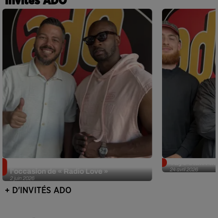
Invités ADO
Singuila prend le contrôle d'ADO à
Tayc était l'in
24 avril 2026
l'occasion de « Radio Love »
2 juin 2026
+ D'INVITÉS ADO