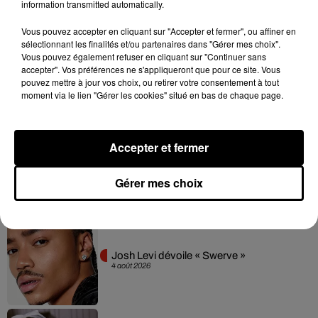
information transmitted automatically.
Hip-Hop News
Vous pouvez accepter en cliquant sur "Accepter et fermer", ou affiner en
sélectionnant les finalités et/ou partenaires dans "Gérer mes choix".
Vous pouvez également refuser en cliquant sur "Continuer sans
Franglish et Keblack dévoilent une
accepter". Vos préférences ne s'appliqueront que pour ce site. Vous
session live surprise
pouvez mettre à jour vos choix, ou retirer votre consentement à tout
6 août 2026
moment via le lien "Gérer les cookies" situé en bas de chaque page.
Accepter et fermer
Après le film, bientôt une docu-série sur
le père de Michael Jackson
5 août 2026
Gérer mes choix
Josh Levi dévoile « Swerve »
4 août 2026