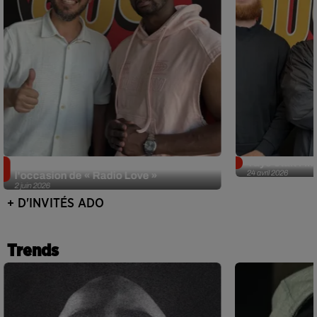
Singuila prend le contrôle d'ADO à
Tayc était l'in
24 avril 2026
l'occasion de « Radio Love »
2 juin 2026
+ D'INVITÉS ADO
Trends