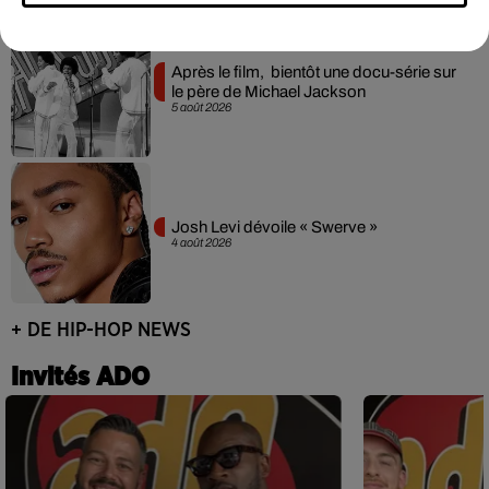
Après le film, bientôt une docu-série sur
le père de Michael Jackson
5 août 2026
Josh Levi dévoile « Swerve »
4 août 2026
+ DE HIP-HOP NEWS
Invités ADO