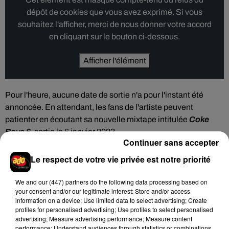
dépôt de cookies que vous avez exprimé. Si vous
souhaitez l'afficher, merci de nous donner votre accord
en cliquant sur le bouton ci-dessous.
Afficher l'élément
Pour l'heure, aucune date de sortie n'a pour l'instant été
annoncée. En attendant, les fans de l'artiste peuvent
patienter en écoutant sa nouvelle mixtape intitulée
Coke
Boys 6
, sortie le 6 janvier 2023.
Continuer sans accepter
Le respect de votre vie privée est notre priorité
Hip-Hop News
We and
our (447) partners
do the following data processing based on
your consent and/or our legitimate interest: Store and/or access
information on a device; Use limited data to select advertising; Create
profiles for personalised advertising; Use profiles to select personalised
advertising; Measure advertising performance; Measure content
Brent Faiyaz a le cœur brisé dans son
performance; Understand audiences through statistics or combinations
nouveau clip