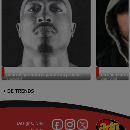
Meurtre de Tupac : Suge Knight
Eminem met a
pourrait prendre la parole au procès
de sneakers de
4 août 2026
3 août 2026
+ DE TRENDS
Design
Olivier
Varma