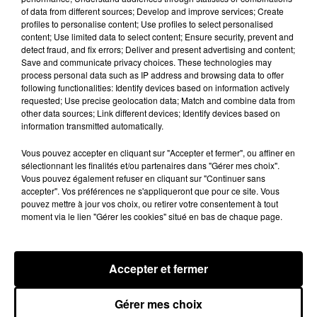
7 août 2026
of data from different sources; Develop and improve services; Create
profiles to personalise content; Use profiles to select personalised
content; Use limited data to select content; Ensure security, prevent and
detect fraud, and fix errors; Deliver and present advertising and content;
Save and communicate privacy choices. These technologies may
process personal data such as IP address and browsing data to offer
Rihanna de retour en studio ? A$AP
following functionalities: Identify devices based on information actively
Rocky relance l'espoir des fans
requested; Use precise geolocation data; Match and combine data from
7 août 2026
other data sources; Link different devices; Identify devices based on
information transmitted automatically.
Vous pouvez accepter en cliquant sur "Accepter et fermer", ou affiner en
sélectionnant les finalités et/ou partenaires dans "Gérer mes choix".
Tayc et Didi B dévoilent le single le plus
Vous pouvez également refuser en cliquant sur "Continuer sans
dansant de l’année
accepter". Vos préférences ne s'appliqueront que pour ce site. Vous
7 août 2026
pouvez mettre à jour vos choix, ou retirer votre consentement à tout
moment via le lien "Gérer les cookies" situé en bas de chaque page.
Accepter et fermer
Franglish et Keblack dévoilent une
session live surprise
6 août 2026
Gérer mes choix