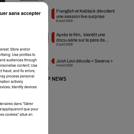
Franglish et Keblack dévoilent
uer sans accepter
une session live surprise
6 août 2026
ons
Après le film, bientôt une
docu-série sur le père de
son
5 août 2026
Michael Jackson
erest: Store and/or
ty
,
tising; Use profiles to
tand audiences through
Josh Levi dévoile « Swerve »
personalise content; Use
4 août 2026
tin
 fraud, and fix errors;
 may process personal
ias
+ DE HIP-HOP NEWS
mation actively
vices; Identify devices
de
rtenaires dans "Gérer
in
s'appliqueront que pour
onc
les cookies" situé en