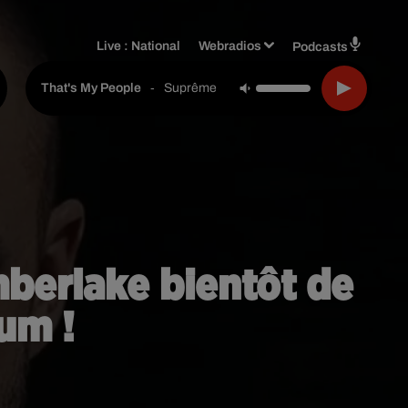
Live :
National
Webradios
Podcasts
-
Suprême Ntm
That's My People
mberlake bientôt de
um !