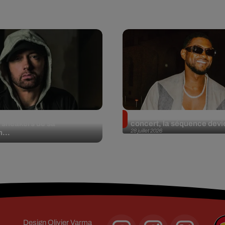
et aux enchères 100
Usher : une fan le surprend
 sneakers de sa
concert, la séquence devie
28 juillet 2026
n...
Design
Olivier Varma