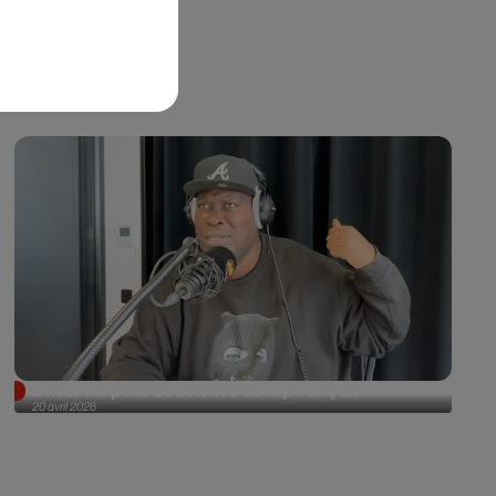
Driver : le puits de science du rap français
20 avril 2026