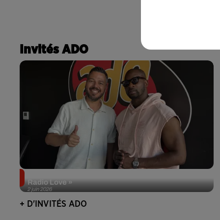
Invités ADO
Singuila prend le contrôle d'ADO à l'occasion de «
Radio Love »
2 juin 2026
+ D'INVITÉS ADO