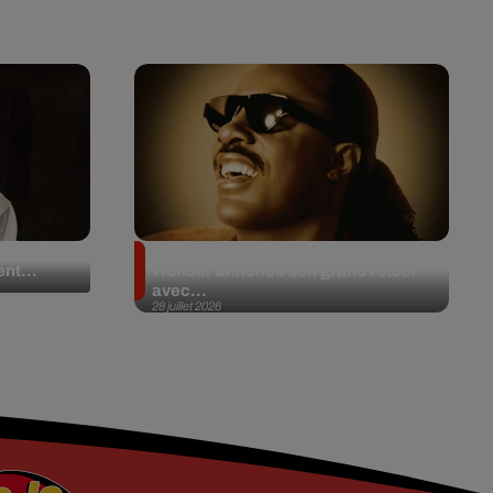
 en plein
Après 20 ans d’absence, Stevie
nt...
Wonder annonce son grand retour
avec...
28 juillet 2026