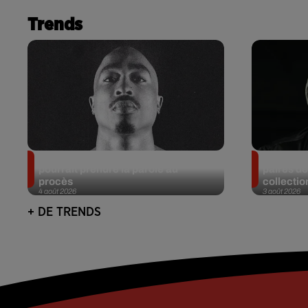
Trends
Meurtre de Tupac : Suge Knight
Eminem m
pourrait prendre la parole au
paires de
procès
collectio
4 août 2026
3 août 2026
+ DE TRENDS