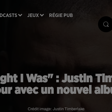
DCASTS
JEUX
RÉGIE PUB
ght I Was" : Justin Ti
our avec un nouvel alb
Crédit image:
Justin Timberlake