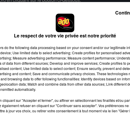
rd en cliquant sur le bouton ci-dessous.
Contin
cher l'élément
à avorter
quand ils étaient en couple selon les affirmati
Le respect de votre vie privée est notre priorité
man In Me
(Ed. JC Lattès), a déjà dévoilé
un trailer de 
ers
do the following data processing based on your consent and/or our legitimate int
ainsi une vidéo, très inspirée de l'univers d'
Asteroid Ci
device; Use limited data to select advertising; Create profiles for personalised adver
Darjeeling Limte
d).
vertising; Measure advertising performance; Measure content performance; Unders
ns of data from different sources; Develop and improve services; Create profiles to 
lée pour l'album
Everything I Though I Was
, bien que Jus
alised content; Use limited data to select content; Ensure security, prevent and detect
ertising and content; Save and communicate privacy choices. These technologies
des plus importants Late Shows américains selon les méd
and browsing data to offer following functionalities: Identify devices based on infor
eolocation data; Match and combine data from other data sources; Link different de
nsmitted automatically.
r scène, lors d'une date unique dans sa ville natale 
cliquant sur "Accepter et fermer", ou affiner en sélectionnant les finalités et/ou pa
nt sur place et publiées sur internet montrent Just
 également refuser en cliquant sur "Continuer sans accepter". Vos préférences ne 
qui vient de sortir. On imagine qu'une tournée pourrait d
tre à jour vos choix, ou retirer votre consentement à tout moment via le lien "Gérer 