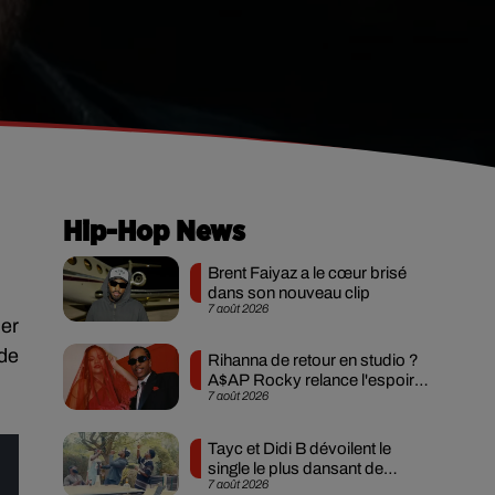
Hip-Hop News
Brent Faiyaz a le cœur brisé
dans son nouveau clip
7 août 2026
ier
de
Rihanna de retour en studio ?
A$AP Rocky relance l'espoir
7 août 2026
des fans
Tayc et Didi B dévoilent le
single le plus dansant de
7 août 2026
l’année