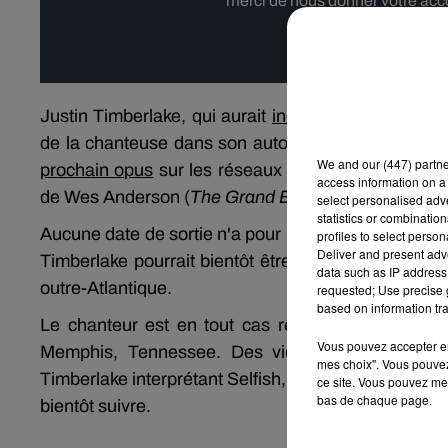
merci de nous donner votre acco
Affi
Justin Timberlake, qui aurait
incité Britney Spears 
de la chanteuse dans son autobiographie
The Wo
We and
our (447) partn
prochain opus
sur les réseaux sociaux. On retrouve 
access information on a 
de Wes Anderson (
The Grand Budapest Hotel
,
The 
select personalised ad
statistics or combinatio
Aucune date de sortie n'a pour le moment été dévoi
profiles to select person
Deliver and present adv
Timberlake pourrait bientôt être l'invité de deux 
data such as IP address 
outre-Atlantique.
requested; Use precise g
based on information tra
Le chanteur est en tout cas récemment apparu su
Vous pouvez accepter en 
Memphis, Tennessee. Des vidéos du public prése
mes choix". Vous pouvez
Timberlake interprétant Selfish, son nouveau single 
ce site. Vous pouvez met
bas de chaque page.
bientôt suivre.