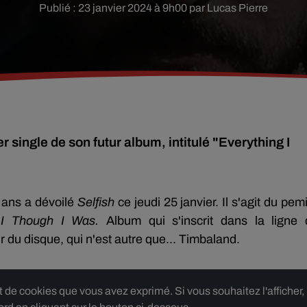
Publié : 23 janvier 2024 à 9h00 par Lucas Pierre
r single de son futur album, intitulé "Everything I
2 ans a dévoilé
Selfish
ce jeudi 25 janvier. Il s'agit du pem
 I Though I Was.
Album qui s'inscrit dans la ligne 
r du disque, qui n'est autre que... Timbaland.
e cookies que vous avez exprimé. Si vous souhaitez l'afficher,