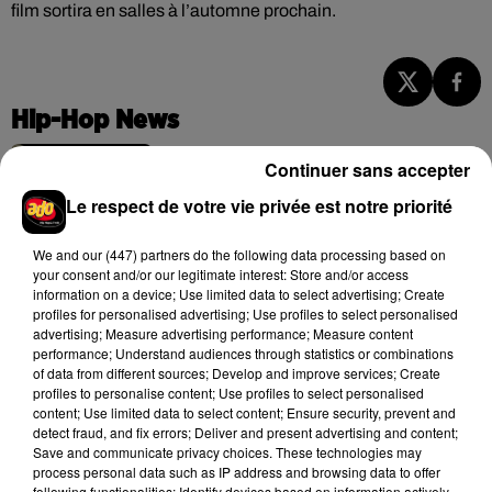
film sortira en salles à l’automne prochain.
Hip-Hop News
Continuer sans accepter
Brent Faiyaz a le cœur brisé dans son
Le respect de votre vie privée est notre priorité
nouveau clip
7 août 2026
We and
our (447) partners
do the following data processing based on
your consent and/or our legitimate interest: Store and/or access
information on a device; Use limited data to select advertising; Create
profiles for personalised advertising; Use profiles to select personalised
advertising; Measure advertising performance; Measure content
Rihanna de retour en studio ? A$AP
performance; Understand audiences through statistics or combinations
Rocky relance l'espoir des fans
of data from different sources; Develop and improve services; Create
7 août 2026
profiles to personalise content; Use profiles to select personalised
content; Use limited data to select content; Ensure security, prevent and
detect fraud, and fix errors; Deliver and present advertising and content;
Save and communicate privacy choices. These technologies may
process personal data such as IP address and browsing data to offer
following functionalities: Identify devices based on information actively
Tayc et Didi B dévoilent le single le plus