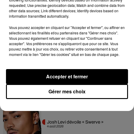
requested; Use precise geolocation data; Match and combine data from
dansant de l’année
7 août 2026
other data sources; Link different devices; Identify devices based on
information transmitted automatically.
Vous pouvez accepter en cliquant sur "Accepter et fermer", ou affiner en
sélectionnant les finalités et/ou partenaires dans "Gérer mes choix".
Vous pouvez également refuser en cliquant sur "Continuer sans
Franglish et Keblack dévoilent une
accepter". Vos préférences ne s'appliqueront que pour ce site. Vous
session live surprise
pouvez mettre à jour vos choix, ou retirer votre consentement à tout
6 août 2026
moment via le lien "Gérer les cookies" situé en bas de chaque page.
Accepter et fermer
Après le film, bientôt une docu-série sur
le père de Michael Jackson
5 août 2026
Gérer mes choix
Josh Levi dévoile « Swerve »
4 août 2026