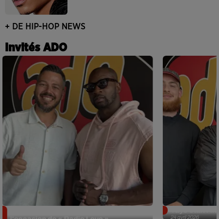
+ DE HIP-HOP NEWS
Invités ADO
Singuila prend le contrôle d'ADO à
Tayc était l'in
24 avril 2026
l'occasion de « Radio Love »