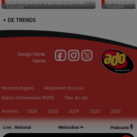
pourrait prendre la parole au procès
de sneakers de
4 août 2026
3 août 2026
+ DE TRENDS
Design
Olivier
Varma
Mentions légales
Règlement des jeux
Notice d’information RGPD
Plan du site
Archives
2026
2025
2024
2023
2022
Live :
National
Webradios
Podcasts