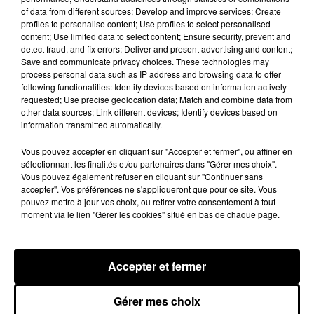
7 août 2026
of data from different sources; Develop and improve services; Create
profiles to personalise content; Use profiles to select personalised
content; Use limited data to select content; Ensure security, prevent and
detect fraud, and fix errors; Deliver and present advertising and content;
Save and communicate privacy choices. These technologies may
process personal data such as IP address and browsing data to offer
Rihanna de retour en studio ? A$AP
following functionalities: Identify devices based on information actively
Rocky relance l'espoir des fans
requested; Use precise geolocation data; Match and combine data from
7 août 2026
other data sources; Link different devices; Identify devices based on
information transmitted automatically.
Vous pouvez accepter en cliquant sur "Accepter et fermer", ou affiner en
sélectionnant les finalités et/ou partenaires dans "Gérer mes choix".
Tayc et Didi B dévoilent le single le plus
Vous pouvez également refuser en cliquant sur "Continuer sans
dansant de l’année
accepter". Vos préférences ne s'appliqueront que pour ce site. Vous
7 août 2026
pouvez mettre à jour vos choix, ou retirer votre consentement à tout
moment via le lien "Gérer les cookies" situé en bas de chaque page.
Accepter et fermer
Franglish et Keblack dévoilent une
session live surprise
6 août 2026
Gérer mes choix