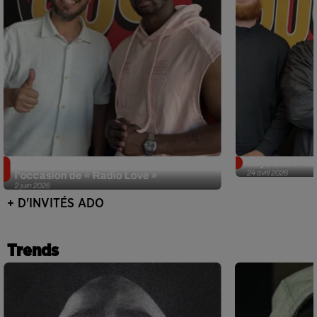
Singuila prend le contrôle d'ADO à
Tayc était l'in
24 avril 2026
l'occasion de « Radio Love »
2 juin 2026
+ D'INVITÉS ADO
Trends