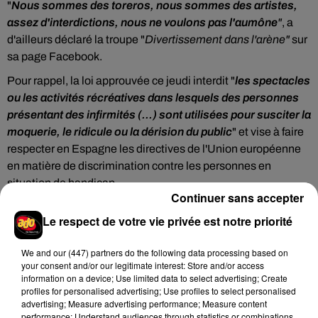
"
Nous sommes des toreros, nous sommes des artistes,
assez d'interdictions, nous ne voulons pas l'aumône
"
, a
d'ailleurs déclaré la troupe "
Divertissement dans l'arène"
sur
sa page Facebook.
Pour rappel, la loi approuvée ce jeudi interdit "
les spectacles
ou les activités récréatives dans lesquels des personnes
présentant des infirmités (...) sont utilisées pour susciter la
moquerie, le ridicule ou la dérision du public
" et vise à faire
respecter en Espagne les directives de l'Union européenne
en matière de discrimination contre les personnes en
situation de handicap.
Continuer sans accepter
Le respect de votre vie privée est notre priorité
Hip-Hop News
We and
our (447) partners
do the following data processing based on
your consent and/or our legitimate interest: Store and/or access
information on a device; Use limited data to select advertising; Create
profiles for personalised advertising; Use profiles to select personalised
advertising; Measure advertising performance; Measure content
Brent Faiyaz a le cœur brisé dans son
performance; Understand audiences through statistics or combinations
nouveau clip