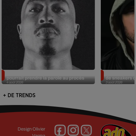
Meurtre de Tupac : Suge Knight
Eminem met a
pourrait prendre la parole au procès
de sneakers de
4 août 2026
3 août 2026
+ DE TRENDS
Design
Olivier
Varma