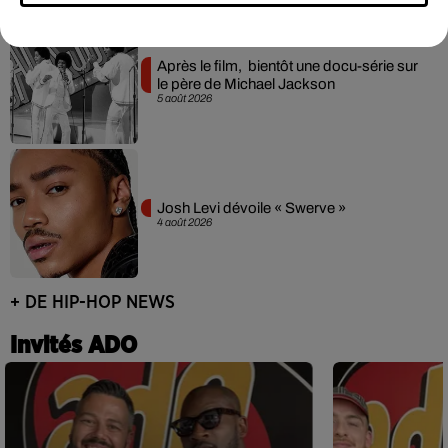
Après le film, bientôt une docu-série sur
le père de Michael Jackson
5 août 2026
Josh Levi dévoile « Swerve »
4 août 2026
+ DE HIP-HOP NEWS
Invités ADO