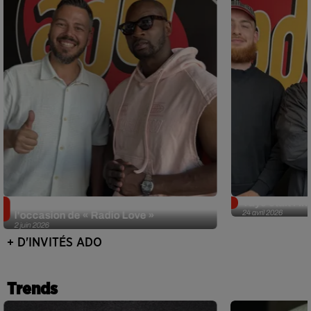
Singuila prend le contrôle d'ADO à
Tayc était l'in
24 avril 2026
l'occasion de « Radio Love »
2 juin 2026
+ D'INVITÉS ADO
Trends