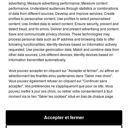
advertising; Measure advertising performance; Measure content
performance; Understand audiences through statistics or combinations
Brent Faiyaz a le cœur brisé dans son
of data from different sources; Develop and improve services; Create
nouveau clip
profiles to personalise content; Use profiles to select personalised
7 août 2026
content; Use limited data to select content; Ensure security, prevent and
detect fraud, and fix errors; Deliver and present advertising and content;
Save and communicate privacy choices. These technologies may
process personal data such as IP address and browsing data to offer
following functionalities: Identify devices based on information actively
requested; Use precise geolocation data; Match and combine data from
Rihanna de retour en studio ? A$AP
other data sources; Link different devices; Identify devices based on
Rocky relance l'espoir des fans
information transmitted automatically.
7 août 2026
Vous pouvez accepter en cliquant sur "Accepter et fermer", ou affiner en
sélectionnant les finalités et/ou partenaires dans "Gérer mes choix".
Vous pouvez également refuser en cliquant sur "Continuer sans
accepter". Vos préférences ne s'appliqueront que pour ce site. Vous
Tayc et Didi B dévoilent le single le plus
pouvez mettre à jour vos choix, ou retirer votre consentement à tout
dansant de l’année
moment via le lien "Gérer les cookies" situé en bas de chaque page.
7 août 2026
Accepter et fermer
Franglish et Keblack dévoilent une