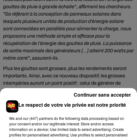
gouttes de pluie à grande échelle"
,
affirment les chercheurs.
"Se référant à la conception de panneaux solaires dans
lesquels plusieurs unités de production d’énergie solaire
sont connectées en parallèle pour alimenter la charge, nous
proposons une méthode simple et efficace pour la
récupération de l’énergie des gouttes de pluie.
La puissance
de sortie maximale des générateurs […] atteint 200 watts par
mètre carré"
,
assurent-ils.
Plus les gouttes sont grosses, plus les rendements seront
importants. Ainsi, avec ce nouveau dispositif, les grosses
intempéries auront un point positif : celui de générer de
l'électricité. Ne reste plus qu'à développer cette invention et
Continuer sans accepter
la mettre à la portée du grand public.
Le respect de votre vie privée est notre priorité
We and
our (447) partners
do the following data processing based on
your consent and/or our legitimate interest: Store and/or access
Hip-Hop News
information on a device; Use limited data to select advertising; Create
profiles for personalised advertising; Use profiles to select personalised