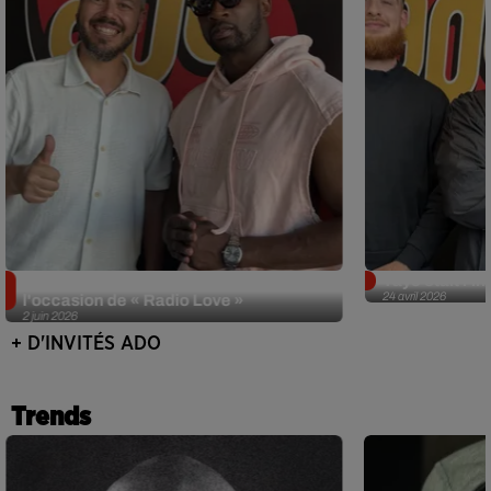
Singuila prend le contrôle d'ADO à
Tayc était l'in
24 avril 2026
l'occasion de « Radio Love »
2 juin 2026
+ D'INVITÉS ADO
Trends