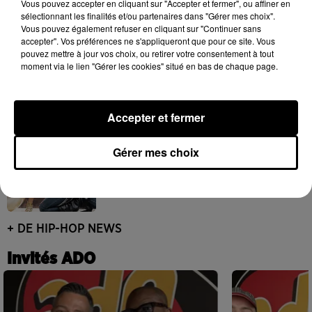
Vous pouvez accepter en cliquant sur "Accepter et fermer", ou affiner en
sélectionnant les finalités et/ou partenaires dans "Gérer mes choix".
Vous pouvez également refuser en cliquant sur "Continuer sans
accepter". Vos préférences ne s'appliqueront que pour ce site. Vous
pouvez mettre à jour vos choix, ou retirer votre consentement à tout
Rim’K revient bien entouré dans son
moment via le lien "Gérer les cookies" situé en bas de chaque page.
nouvel EP « Soleil de minuit »
3 août 2026
Accepter et fermer
Gérer mes choix
Tyla dévoile le clip de « THAT GIRL »
entre animation et sensualité
31 juillet 2026
+ DE HIP-HOP NEWS
Invités ADO