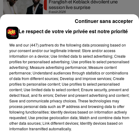
Franglish et Keblack dévoilent une
session live surprise
6 août 2026
Continuer sans accepter
Le respect de votre vie privée est notre priorité
Après le film, bientôt une docu-série sur
We and
our (447) partners
do the following data processing based on
le père de Michael Jackson
your consent and/or our legitimate interest: Store and/or access
5 août 2026
information on a device; Use limited data to select advertising; Create
profiles for personalised advertising; Use profiles to select personalised
advertising; Measure advertising performance; Measure content
performance; Understand audiences through statistics or combinations
of data from different sources; Develop and improve services; Create
profiles to personalise content; Use profiles to select personalised
Josh Levi dévoile « Swerve »
content; Use limited data to select content; Ensure security, prevent and
4 août 2026
detect fraud, and fix errors; Deliver and present advertising and content;
Save and communicate privacy choices. These technologies may
process personal data such as IP address and browsing data to offer
following functionalities: Identify devices based on information actively
requested; Use precise geolocation data; Match and combine data from
other data sources; Link different devices; Identify devices based on
Ariana Grande prendra une pause après
information transmitted automatically.
sa tournée mondiale
4 août 2026