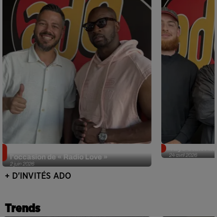
Singuila prend le contrôle d'ADO à
Tayc était l'in
24 avril 2026
l'occasion de « Radio Love »
2 juin 2026
+ D'INVITÉS ADO
Trends