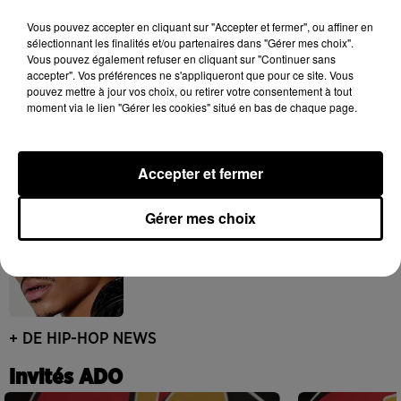
Franglish et Keblack dévoilent une
session live surprise
Vous pouvez accepter en cliquant sur "Accepter et fermer", ou affiner en
6 août 2026
sélectionnant les finalités et/ou partenaires dans "Gérer mes choix".
Vous pouvez également refuser en cliquant sur "Continuer sans
accepter". Vos préférences ne s'appliqueront que pour ce site. Vous
pouvez mettre à jour vos choix, ou retirer votre consentement à tout
moment via le lien "Gérer les cookies" situé en bas de chaque page.
Après le film, bientôt une docu-série sur
le père de Michael Jackson
5 août 2026
Accepter et fermer
Gérer mes choix
Josh Levi dévoile « Swerve »
4 août 2026
+ DE HIP-HOP NEWS
Invités ADO