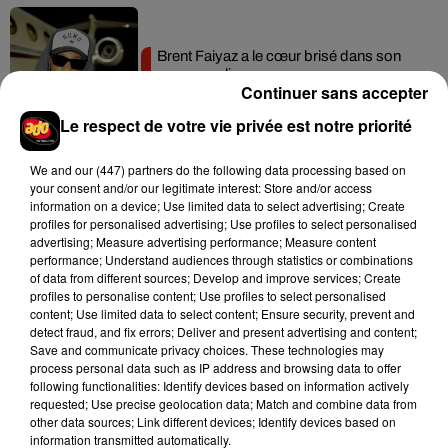
Brent Faiyaz a le cœur brisé dans son
nouveau clip
Continuer sans accepter
7 août 2026
Le respect de votre vie privée est notre priorité
We and
our (447) partners
do the following data processing based on
your consent and/or our legitimate interest: Store and/or access
Rihanna de retour en studio ? A$AP
information on a device; Use limited data to select advertising; Create
Rocky relance l'espoir des fans
profiles for personalised advertising; Use profiles to select personalised
7 août 2026
advertising; Measure advertising performance; Measure content
performance; Understand audiences through statistics or combinations
of data from different sources; Develop and improve services; Create
profiles to personalise content; Use profiles to select personalised
content; Use limited data to select content; Ensure security, prevent and
Tayc et Didi B dévoilent le single le plus
detect fraud, and fix errors; Deliver and present advertising and content;
dansant de l’année
Save and communicate privacy choices. These technologies may
7 août 2026
process personal data such as IP address and browsing data to offer
following functionalities: Identify devices based on information actively
requested; Use precise geolocation data; Match and combine data from
other data sources; Link different devices; Identify devices based on
information transmitted automatically.