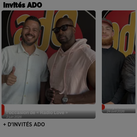
Invités ADO
Singuila prend le contrôle d'ADO à
Tayc était l'in
24 avril 2026
l'occasion de « Radio Love »
2 juin 2026
+ D'INVITÉS ADO