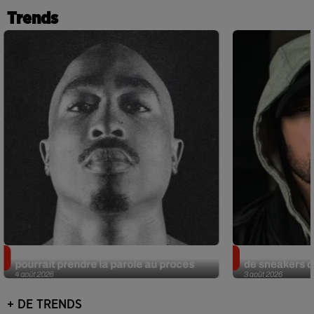
Trends
Meurtre de Tupac : Suge Knight
Eminem met a
pourrait prendre la parole au procès
de sneakers de
4 août 2026
3 août 2026
+ DE TRENDS