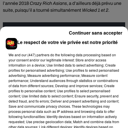
l’année 2018
Crazy Rich Asians
, a d’ailleurs déjà prévu une
suite, puisqu’il a tourné simultanément
Wicked 1 et 2
.
Cet élément est masqué compte-tenu du refus du
Continuer sans accepter
dépôt de cookies que vous avez exprimé. Si vous
Le respect de votre vie privée est notre priorité
souhaitez l'afficher, merci de nous donner votre accord
en cliquant sur le bouton ci-dessous.
We and
our (447) partners
do the following data processing based on
your consent and/or our legitimate interest: Store and/or access
information on a device; Use limited data to select advertising; Create
Afficher l'élément
profiles for personalised advertising; Use profiles to select personalised
advertising; Measure advertising performance; Measure content
performance; Understand audiences through statistics or combinations
Conclave
•
D’Edward Berger • Avec Ralph Fiennes, Stanley
of data from different sources; Develop and improve services; Create
profiles to personalise content; Use profiles to select personalised
Tucci, Isabella Rossellini… • Sortie le 4 décembre 2024
content; Use limited data to select content; Ensure security, prevent and
detect fraud, and fix errors; Deliver and present advertising and content;
Wicked
• De John Chu • Avec Ariana Grande, Cynthia Erivo,
Save and communicate privacy choices. These technologies may
Jeff Goldblum… • Sortie le 4 décembre 2024
process personal data such as IP address and browsing data to offer
following functionalities: Identify devices based on information actively
requested; Use precise geolocation data; Match and combine data from
other data sources; Link different devices; Identify devices based on