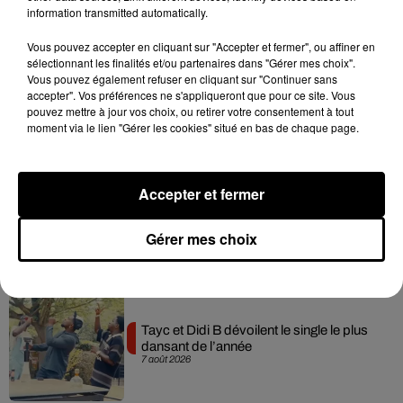
information transmitted automatically.
Hip-Hop News
Vous pouvez accepter en cliquant sur "Accepter et fermer", ou affiner en
sélectionnant les finalités et/ou partenaires dans "Gérer mes choix".
Vous pouvez également refuser en cliquant sur "Continuer sans
Brent Faiyaz a le cœur brisé dans son
accepter". Vos préférences ne s'appliqueront que pour ce site. Vous
nouveau clip
pouvez mettre à jour vos choix, ou retirer votre consentement à tout
7 août 2026
moment via le lien "Gérer les cookies" situé en bas de chaque page.
Accepter et fermer
Rihanna de retour en studio ? A$AP
Rocky relance l'espoir des fans
Gérer mes choix
7 août 2026
Tayc et Didi B dévoilent le single le plus
dansant de l’année
7 août 2026