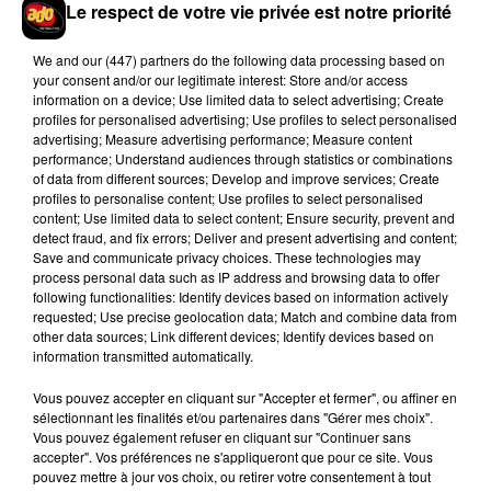
Le respect de votre vie privée est notre priorité
We and
our (447) partners
do the following data processing based on
your consent and/or our legitimate interest: Store and/or access
information on a device; Use limited data to select advertising; Create
Josh Levi dévoile « Swerve »
profiles for personalised advertising; Use profiles to select personalised
4 août 2026
advertising; Measure advertising performance; Measure content
performance; Understand audiences through statistics or combinations
of data from different sources; Develop and improve services; Create
profiles to personalise content; Use profiles to select personalised
content; Use limited data to select content; Ensure security, prevent and
detect fraud, and fix errors; Deliver and present advertising and content;
Ariana Grande prendra une pause après
Save and communicate privacy choices. These technologies may
sa tournée mondiale
process personal data such as IP address and browsing data to offer
4 août 2026
following functionalities: Identify devices based on information actively
requested; Use precise geolocation data; Match and combine data from
other data sources; Link different devices; Identify devices based on
information transmitted automatically.
Rim’K revient bien entouré dans son
Vous pouvez accepter en cliquant sur "Accepter et fermer", ou affiner en
nouvel EP « Soleil de minuit »
sélectionnant les finalités et/ou partenaires dans "Gérer mes choix".
3 août 2026
Vous pouvez également refuser en cliquant sur "Continuer sans
accepter". Vos préférences ne s'appliqueront que pour ce site. Vous
pouvez mettre à jour vos choix, ou retirer votre consentement à tout