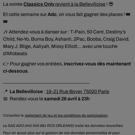
La soirée
Classics Only
revient à la Bellevilloise
! 😎
Et cette semaine sur
Ado
, on vous fait gagner des places ! 🎟️
🎟️
🎶 Attendez-vous à danser sur : T-Pain, 50 Cent, Destiny’s
Child, Ne-Yo, Burna Boy, Ashanti, 2Pac, Booba, Craig David,
Mary J. Blige, Aaliyah, Missy Elliott… avec une touche
d’Afrobeats
👉 Pour gagner vos entrées,
inscrivez-vous dès maintenant
ci-dessous
.
____________________________________
📍
La Bellevilloise
:
19-21 Rue Boyer, 75020 Paris
📅 Rendez-vous le
samedi 26 avril à 23h
Consultez le
règlement de jeu et les conditions de participation
.
La SAS ADO (441 540 861 RCS ORLEANS) traite les données recueillies.
Pour en savoir plus sur la gestion de vos données personnelles et pour