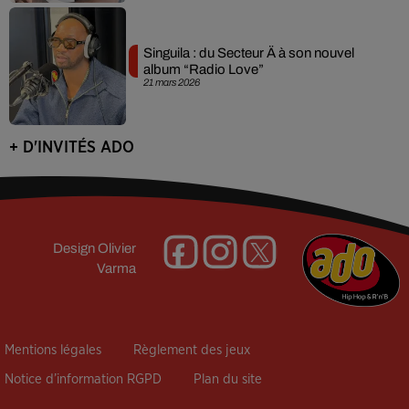
Singuila : du Secteur Ä à son nouvel
album “Radio Love”
21 mars 2026
+ D'INVITÉS ADO
Design
Olivier
Varma
Mentions légales
Règlement des jeux
Notice d’information RGPD
Plan du site