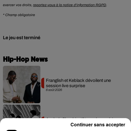
exercer vos droits,
reportez-vous à la notice d'information RGPD
.
* Champ obligatoire
Le jeu est terminé
Hip-Hop News
Franglish et Keblack dévoilent une
session live surprise
6 août 2026
Après le film, bientôt une docu-série sur
Continuer sans accepter
le père de Michael Jackson
5 août 2026