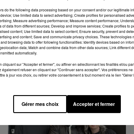
e cookies que vous avez exprimé. Si vous souhaitez l'afficher,
ers
do the following data processing based on your consent and/or our legitimate int
device; Use limited data to select advertising; Create profiles for personalised adver
rd en cliquant sur le bouton ci-dessous.
vertising; Measure advertising performance; Measure content performance; Unders
ns of data from different sources; Develop and improve services; Create profiles to 
cher l'élément
alised content; Use limited data to select content; Ensure security, prevent and detect
ertising and content; Save and communicate privacy choices. These technologies
and browsing data to offer following functionalities: Identify devices based on infor
eolocation data; Match and combine data from other data sources; Link different de
nsmitted automatically.
cliquant sur "Accepter et fermer", ou affiner en sélectionnant les finalités et/ou pa
 également refuser en cliquant sur "Continuer sans accepter". Vos préférences ne 
tre à jour vos choix, ou retirer votre consentement à tout moment via le lien "Gérer 
Gérer mes choix
Accepter et fermer