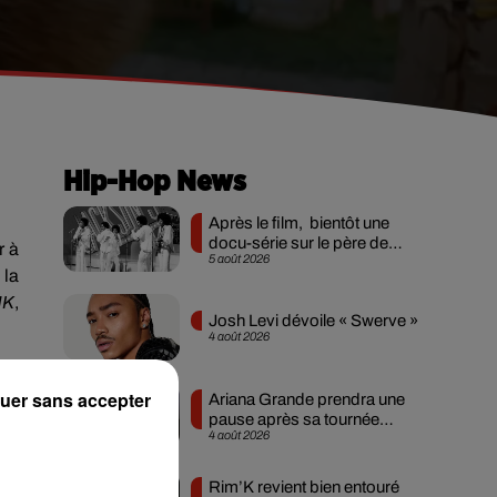
Hip-Hop News
Après le film, bientôt une
docu-série sur le père de
r à
5 août 2026
Michael Jackson
 la
NK
,
Josh Levi dévoile « Swerve »
4 août 2026
tif
 un
uer sans accepter
Ariana Grande prendra une
pause après sa tournée
lle
4 août 2026
mondiale
Rim’K revient bien entouré