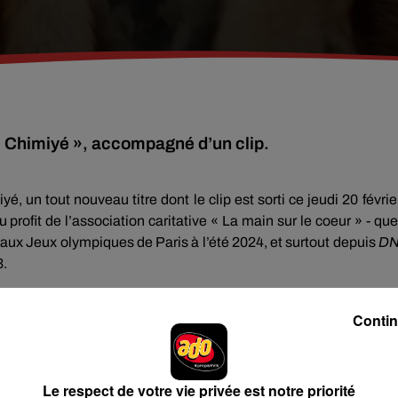
« Chimiyé », accompagné d’un clip.
, un tout nouveau titre dont le clip est sorti ce jeudi 20 févrie
u profit de l’association caritative « La main sur le coeur » - que
ux Jeux olympiques de Paris à l’été 2024, et surtout depuis
D
3.
crit avec Alpha Wann et Doums. Deux rappeurs issus du collec
e parisien 1995. Alors la chanteuse s’apprête-t-elle à sortir
Contin
t récemment annoncé mettre fin à sa participation à « Nouve
ur préparer correctement un nouveau disque.
Le respect de votre vie privée est notre priorité