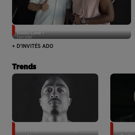
Singuila prend le contrôle d'ADO à l'occasion de «
Radio Love »
2 juin 2026
+ D'INVITÉS ADO
Trends
Meurtre de Tupac : Suge Knight
Eminem m
pourrait prendre la parole au
paires de