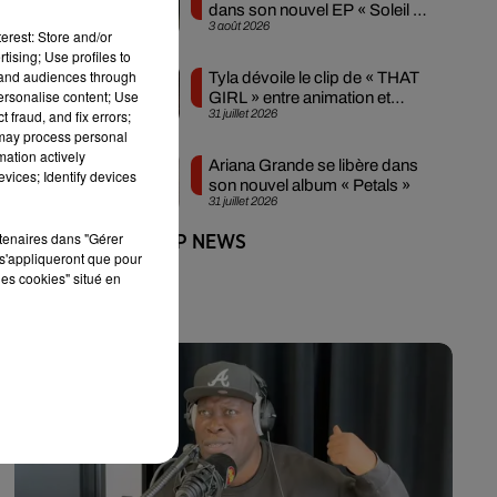
dans son nouvel EP « Soleil de
3 août 2026
minuit »
erest: Store and/or
tising; Use profiles to
tand audiences through
Tyla dévoile le clip de « THAT
personalise content; Use
GIRL » entre animation et
 fraud, and fix errors;
31 juillet 2026
sensualité
 may process personal
mation actively
Ariana Grande se libère dans
vices; Identify devices
son nouvel album « Petals »
31 juillet 2026
rtenaires dans "Gérer
+ DE HIP-HOP NEWS
s'appliqueront que pour
les cookies" situé en