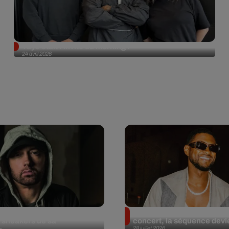
Tayc était l'invité du morning !
24 avril 2026
et aux enchères 100
Usher : une fan le surprend
 sneakers de sa
concert, la séquence devie
28 juillet 2026