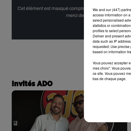
Cet élément est masqué compte-tenu du refus du dépôt d
We and
our (447) partn
access information on a 
merci de nous donner votre acco
select personalised ad
statistics or combinatio
Affi
profiles to select person
Deliver and present adv
data such as IP address 
requested; Use precise g
based on information tra
Vous pouvez accepter en 
mes choix". Vous pouvez
ce site. Vous pouvez met
bas de chaque page.
Invités ADO