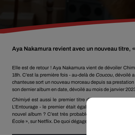
Aya Nakamura revient avec un nouveau titre, 
Elle est de retour ! Aya Nakamura vient de dévoiler Chimiyé
18h. C’est la première fois - au-delà de
Coucou
, dévoilé a
chanteuse sort un nouveau morceau depuis sa prestation a
son dernier album en date, dévoilé au mois de janvier 202
Chimiyé
est aussi le premier titre d'Aya Nakamura co-é
L’Entourage - le premier était également membre du group
nouvel album ? C’est très probable, Aya Nakamura ayan
École », sur Netflix. De quoi dégager un peu de temps po