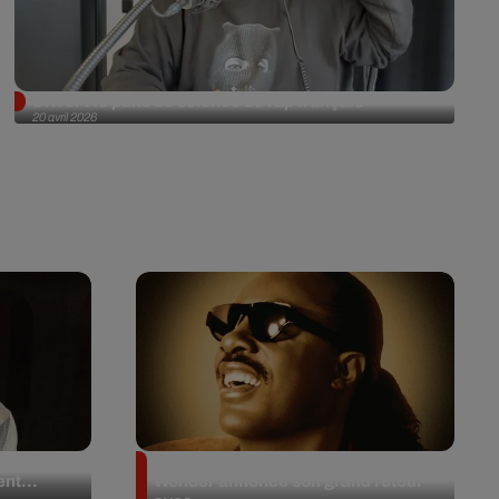
Driver : le puits de science du rap français
20 avril 2026
 en plein
Après 20 ans d’absence, Stevie
nt...
Wonder annonce son grand retour