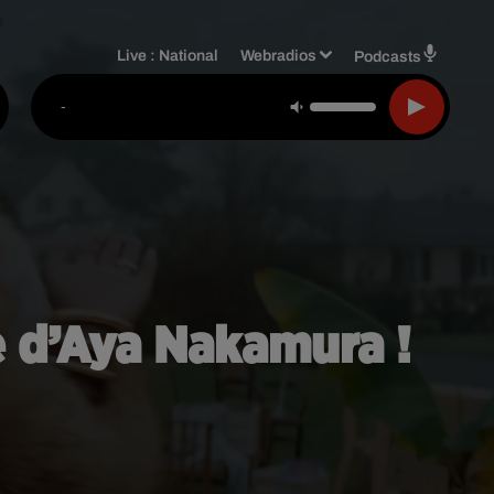
Live :
National
Webradios
Podcasts
-
e d’Aya Nakamura !