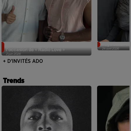
Singuila prend le contrôle d'ADO à
Tayc était l'in
24 avril 2026
l'occasion de « Radio Love »
2 juin 2026
+ D'INVITÉS ADO
Trends