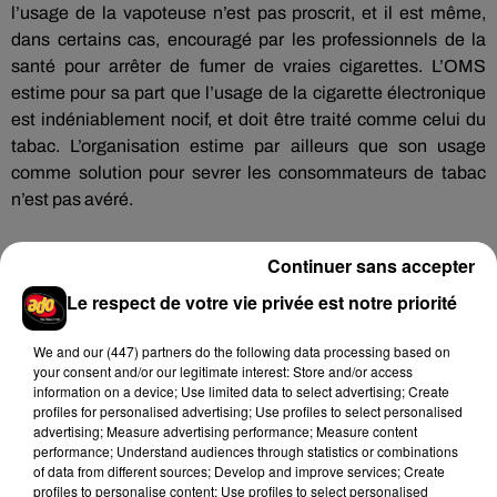
l’usage de la vapoteuse n’est pas proscrit, et il est même,
dans certains cas, encouragé par les professionnels de la
santé pour arrêter de fumer de vraies cigarettes. L’OMS
estime pour sa part que l’usage de la cigarette électronique
est indéniablement nocif, et doit être traité comme celui du
tabac. L’organisation estime par ailleurs que son usage
comme solution pour sevrer les consommateurs de tabac
n’est pas avéré.
Continuer sans accepter
Le respect de votre vie privée est notre priorité
Hip-Hop News
We and
our (447) partners
do the following data processing based on
your consent and/or our legitimate interest: Store and/or access
Franglish et Keblack dévoilent une
information on a device; Use limited data to select advertising; Create
session live surprise
profiles for personalised advertising; Use profiles to select personalised
6 août 2026
advertising; Measure advertising performance; Measure content
performance; Understand audiences through statistics or combinations
of data from different sources; Develop and improve services; Create
profiles to personalise content; Use profiles to select personalised