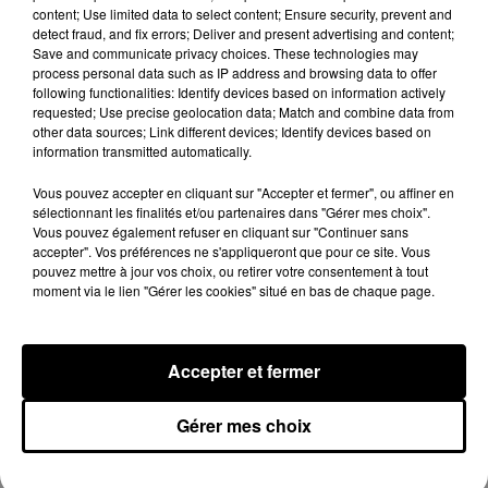
content; Use limited data to select content; Ensure security, prevent and
detect fraud, and fix errors; Deliver and present advertising and content;
Après le film, bientôt une docu-série sur
Save and communicate privacy choices. These technologies may
le père de Michael Jackson
process personal data such as IP address and browsing data to offer
5 août 2026
following functionalities: Identify devices based on information actively
requested; Use precise geolocation data; Match and combine data from
other data sources; Link different devices; Identify devices based on
information transmitted automatically.
Vous pouvez accepter en cliquant sur "Accepter et fermer", ou affiner en
Josh Levi dévoile « Swerve »
sélectionnant les finalités et/ou partenaires dans "Gérer mes choix".
4 août 2026
Vous pouvez également refuser en cliquant sur "Continuer sans
accepter". Vos préférences ne s'appliqueront que pour ce site. Vous
pouvez mettre à jour vos choix, ou retirer votre consentement à tout
moment via le lien "Gérer les cookies" situé en bas de chaque page.
Ariana Grande prendra une pause après
sa tournée mondiale
4 août 2026
Accepter et fermer
Gérer mes choix
Rim’K revient bien entouré dans son