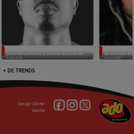
Meurtre de Tupac : Suge Knight
Eminem met a
pourrait prendre la parole au procès
de sneakers de
4 août 2026
3 août 2026
+ DE TRENDS
Design
Olivier
Varma