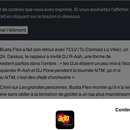
e cookies que vous avez exprimé. Si vous souhaitez l'afficher,
rd en cliquant sur le bouton ci-dessous.
cher l'élément
, Busta Flex a fait son retour avec
TCLV (Tu Connais La Vibe)
, un
024. Dessus, le rappeur a invité DJ R-Ash, une forme de
restent parfois dans l’ombre :
« les DJs étaient un peu mis à l’éca
réquenter R-Ash et DJ Pone pendant la tournée NTM, ça m’a
u NTM, c’est des chefs d’orchestre »
.
 Crimi sur
Les grandes personnes
, Busta Flex montre qu’il n’a ri
t faire sans céder à la tentation de goûter à un rap plus mainstream
Contin
ises et comment ça s’est démocratisé, je suis conten
 tendances (trap, afrotrap, afrobeat…), j’aurais risqué 