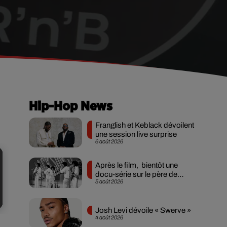
Hip-Hop News
Franglish et Keblack dévoilent
une session live surprise
6 août 2026
Après le film, bientôt une
docu-série sur le père de
5 août 2026
Michael Jackson
Josh Levi dévoile « Swerve »
4 août 2026