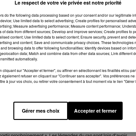
t pas dire que je n’aime pas »,
Le respect de votre vie privée est notre priorité
ans ALDG, sur Ado.
ers
do the following data processing based on your consent and/or our legitimate int
device; Use limited data to select advertising; Create profiles for personalised adver
vertising; Measure advertising performance; Measure content performance; Unders
ns of data from different sources; Develop and improve services; Create profiles to 
e cookies que vous avez exprimé. Si vous souhaitez l'afficher,
alised content; Use limited data to select content; Ensure security, prevent and detect
rd en cliquant sur le bouton ci-dessous.
ertising and content; Save and communicate privacy choices. These technologies
and browsing data to offer following functionalities: Identify devices based on infor
eolocation data; Match and combine data from other data sources; Link different de
cher l'élément
nsmitted automatically.
cliquant sur "Accepter et fermer", ou affiner en sélectionnant les finalités et/ou pa
st pas revenu pour rigoler. Surtout à l’aube de ses 30 ans de
 également refuser en cliquant sur "Continuer sans accepter". Vos préférences ne 
tre à jour vos choix, ou retirer votre consentement à tout moment via le lien "Gérer 
déniché Hornet La Frappe endossera son costume de producteur po
re, donc j’ai un projet qui va sortir Beat by Flex, un peu à la Be
s autres vont sortir dans une compilation. Ce sera en plus d’un
Gérer mes choix
Accepter et fermer
 Busta Flex garde aussi dans un coin de sa tête l’idée d’un retour
vec Lord Kossity, Zoxea et Kool Shen, tout ne serait qu’une
rs envie mais il faut que les emplois du temps concordent. Kool
 sortir prochainement »
. Les légendes du rap sont loin d’avoir