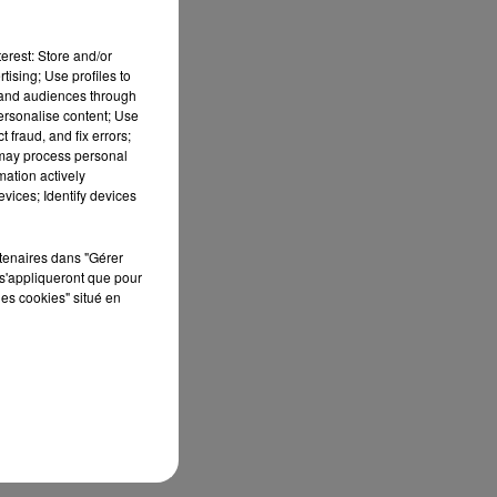
erest: Store and/or
tising; Use profiles to
tand audiences through
personalise content; Use
 fraud, and fix errors;
 may process personal
mation actively
vices; Identify devices
rtenaires dans "Gérer
s'appliqueront que pour
les cookies" situé en
ur
ats