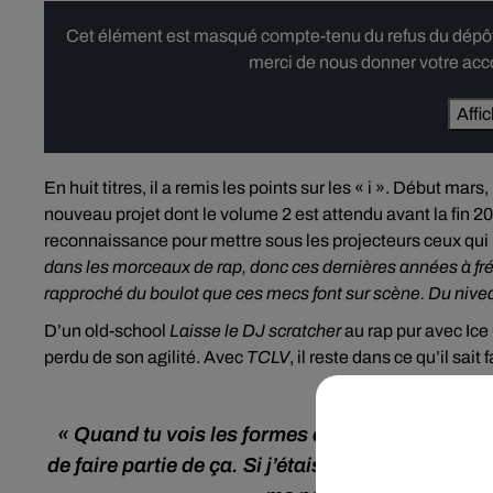
Cet élément est masqué compte-tenu du refus du dépôt d
merci de nous donner votre acco
Affi
En huit titres, il a remis les points sur les « i ». Début mars
nouveau projet dont le volume 2 est attendu avant la fin 2
reconnaissance pour mettre sous les projecteurs ceux qui 
dans les morceaux de rap, donc ces dernières années à f
rapproché du boulot que ces mecs font sur scène. Du nivea
D’un old-school
Laisse le DJ scratcher
au rap pur avec Ice
perdu de son agilité. Avec
TCLV
, il reste dans ce qu’il sai
« Quand tu vois les formes que le Hip-Hop a pr
de faire partie de ça. Si j’étais rentré dans les