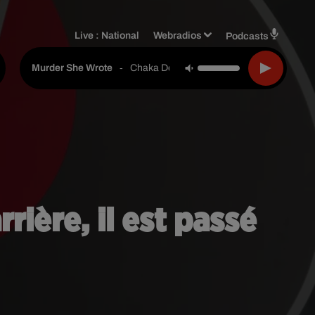
Live :
National
Webradios
Podcasts
-
Chaka Demus Feat. Pliers
Murder She Wrote
rière, il est passé