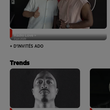
Singuila prend le contrôle d'ADO à l'occasion de «
Radio Love »
2 juin 2026
+ D'INVITÉS ADO
Trends