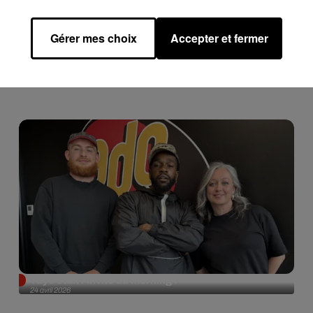
ce beau moment !
Gérer mes choix
Accepter et fermer
Tayc était l'invité du morning !
24 avril 2026