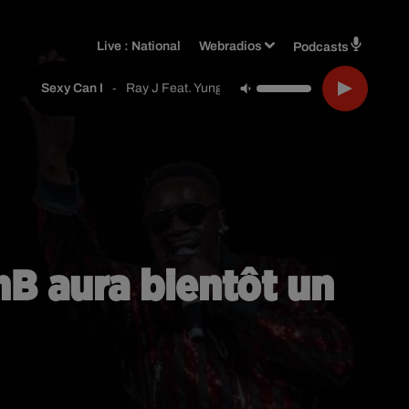
Live :
National
Webradios
Podcasts
-
Ray J Feat. Yung Berg
Sexy Can I
nB aura bientôt un