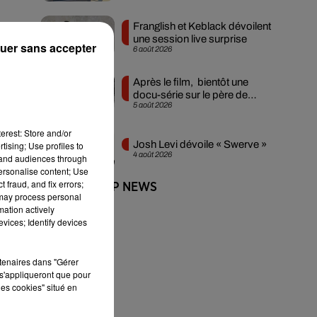
Franglish et Keblack dévoilent
une session live surprise
uer sans accepter
6 août 2026
Après le film, bientôt une
docu-série sur le père de
5 août 2026
Michael Jackson
erest: Store and/or
à
Josh Levi dévoile « Swerve »
tising; Use profiles to
4 août 2026
tand audiences through
personalise content; Use
 fraud, and fix errors;
+ DE HIP-HOP NEWS
 may process personal
mation actively
vices; Identify devices
rtenaires dans "Gérer
s'appliqueront que pour
les cookies" situé en
s