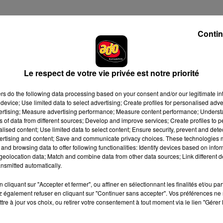
t Boulevard"
Contin
ionnier du new jack swing Teddy Riley, a annoncé sur Instagram
Le respect de votre vie privée est notre priorité
t ravis de recevoir un honneur aussi estimé de la ville de
 avons grandi et marché en tant que jeunes serait un jour
ers
do the following data processing based on your consent and/or our legitimate int
🏿🙏🏾 Notre plus profond merci à la ville de Paterson, NJ et 
device; Use limited data to select advertising; Create profiles for personalised adver
possible"
, ont écrit les Blackstreet.
vertising; Measure advertising performance; Measure content performance; Unders
ns of data from different sources; Develop and improve services; Create profiles to 
alised content; Use limited data to select content; Ensure security, prevent and detect
ertising and content; Save and communicate privacy choices. These technologies
e cookies que vous avez exprimé. Si vous souhaitez l'afficher,
and browsing data to offer following functionalities: Identify devices based on infor
eolocation data; Match and combine data from other data sources; Link different de
rd en cliquant sur le bouton ci-dessous.
nsmitted automatically.
cher l'élément
cliquant sur "Accepter et fermer", ou affiner en sélectionnant les finalités et/ou pa
 également refuser en cliquant sur "Continuer sans accepter". Vos préférences ne 
tre à jour vos choix, ou retirer votre consentement à tout moment via le lien "Gérer 
oulevard" sera annoncée prochainement, ce qui permettra aux fan