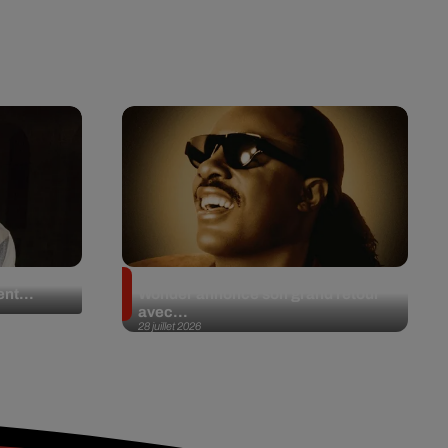
 en plein
Après 20 ans d’absence, Stevie
nt...
Wonder annonce son grand retour
avec...
28 juillet 2026