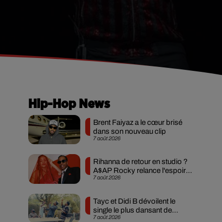
Hip-Hop News
Brent Faiyaz a le cœur brisé
dans son nouveau clip
7 août 2026
Rihanna de retour en studio ?
A$AP Rocky relance l'espoir
7 août 2026
des fans
Tayc et Didi B dévoilent le
single le plus dansant de
7 août 2026
l’année