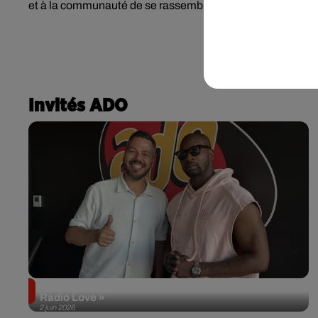
et à la communauté de se rassembler et de commémorer 
Invités ADO
Singuila prend le contrôle d'ADO à l'occasion de «
Radio Love »
2 juin 2026