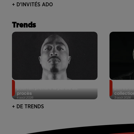
+ D'INVITÉS ADO
Trends
Meurtre de Tupac : Suge Knight
Eminem m
pourrait prendre la parole au
paires de
procès
collectio
4 août 2026
3 août 2026
+ DE TRENDS