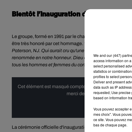
Bientôt l'inauguration du "Blackstree
Le groupe, formé en 1991 par le chanteur, producteur, et p
être très honoré par cet hommage.
"
Nos cœurs sont vraimen
Paterson, NJ. Qui aurait cru qu'une rue dans laquelle nous
We and
our (447) partn
renommée en notre honneur. Dieu est incroyable! 🙏🏿🙏🏾
access information on a 
tous les hommes et femmes du conseil qui ont rendu cela 
select personalised ad
statistics or combinatio
profiles to select person
Deliver and present adv
Cet élément est masqué compte-tenu du refus du dépôt d
data such as IP address 
requested; Use precise g
merci de nous donner votre acco
based on information tra
Affi
Vous pouvez accepter en 
mes choix". Vous pouvez
ce site. Vous pouvez met
bas de chaque page.
La cérémonie officielle d'inauguration du "Blackstreet B