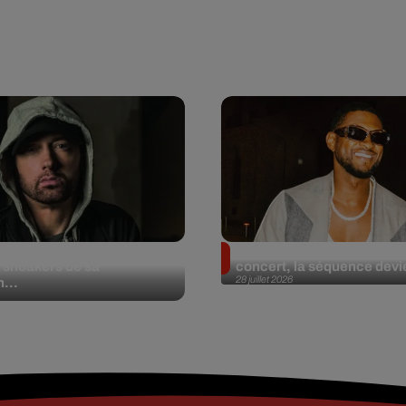
et aux enchères 100
Usher : une fan le surprend
 sneakers de sa
concert, la séquence devie
28 juillet 2026
n...