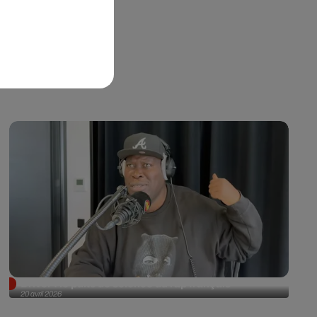
Driver : le puits de science du rap français
20 avril 2026