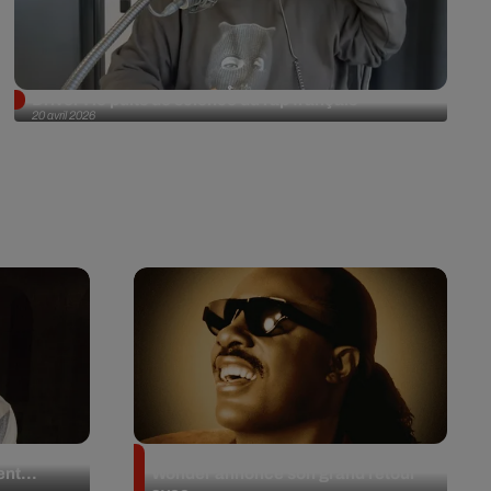
Driver : le puits de science du rap français
20 avril 2026
 en plein
Après 20 ans d’absence, Stevie
nt...
Wonder annonce son grand retour