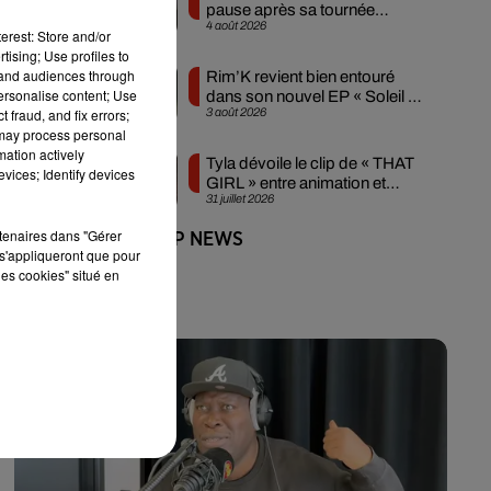
pause après sa tournée
nie
4 août 2026
mondiale
erest: Store and/or
tising; Use profiles to
tand audiences through
Rim’K revient bien entouré
personalise content; Use
dans son nouvel EP « Soleil de
 fraud, and fix errors;
3 août 2026
minuit »
 may process personal
mation actively
Tyla dévoile le clip de « THAT
vices; Identify devices
GIRL » entre animation et
31 juillet 2026
sensualité
rtenaires dans "Gérer
+ DE HIP-HOP NEWS
s'appliqueront que pour
les cookies" situé en