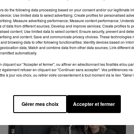
se est donnée lors d’une cérémonie différente de la cérémo
ers
do the following data processing based on your consent and/or our legitimate int
re prochain.
device; Use limited data to select advertising; Create profiles for personalised adver
vertising; Measure advertising performance; Measure content performance; Unders
ns of data from different sources; Develop and improve services; Create profiles to 
alised content; Use limited data to select content; Ensure security, prevent and detect
ertising and content; Save and communicate privacy choices. These technologies
and browsing data to offer following functionalities: Identify devices based on infor
eolocation data; Match and combine data from other data sources; Link different de
nsmitted automatically.
cliquant sur "Accepter et fermer", ou affiner en sélectionnant les finalités et/ou pa
 également refuser en cliquant sur "Continuer sans accepter". Vos préférences ne 
tre à jour vos choix, ou retirer votre consentement à tout moment via le lien "Gérer 
Gérer mes choix
Accepter et fermer