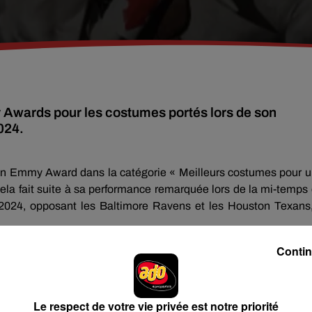
Awards pour les costumes portés lors de son
024.
 un Emmy Award dans la catégorie « Meilleurs costumes pour 
Cela fait suite à sa performance remarquée lors de la mi-temps
2024, opposant les Baltimore Ravens et les Houston Texans
ier album en date,
Cowboy Carter
. Grâce à cette performance,
Contin
wards, peut désormais se targuer d’être l’heureuse détentr
 Molly Pete, respectivement créatrice de costumes et assistan
Le respect de votre vie privée est notre priorité