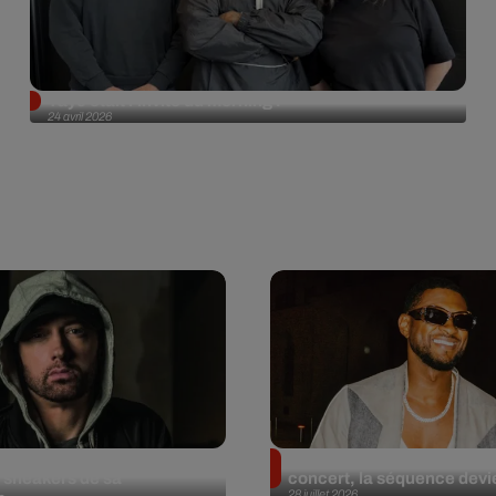
Tayc était l'invité du morning !
24 avril 2026
et aux enchères 100
Usher : une fan le surprend
 sneakers de sa
concert, la séquence devie
28 juillet 2026