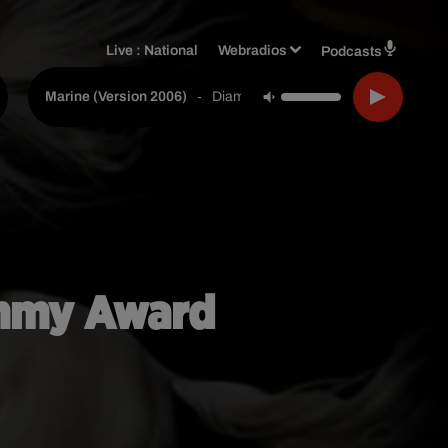
Live :
National
Webradios
Podcasts
-
Diam's
Marine (version 2006)
Emmy Award