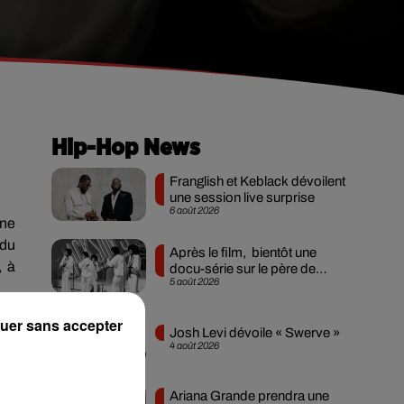
Hip-Hop News
Franglish et Keblack dévoilent
une session live surprise
6 août 2026
une
 du
Après le film, bientôt une
, à
docu-série sur le père de
5 août 2026
Michael Jackson
 la
uer sans accepter
Josh Levi dévoile « Swerve »
ice
4 août 2026
tes
Ariana Grande prendra une