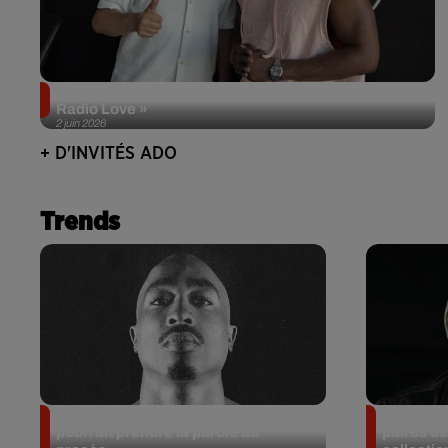
Singuila prend le contrôle d'ADO à l'occasion de «
Radio Love »
2 juin 2026
+ D'INVITÉS ADO
Trends
Meurtre de Tupac : Suge Knight
Eminem m
pourrait prendre la parole au
paires de