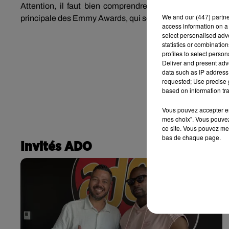
Attention, il faut bien comprendre que cette récompen
We and
our (447) partn
principale des Emmy Awards, qui se tiendra le 14 septemb
access information on a 
select personalised ad
statistics or combinatio
profiles to select person
Deliver and present adv
data such as IP address 
requested; Use precise g
based on information tra
Vous pouvez accepter en 
mes choix". Vous pouvez
ce site. Vous pouvez met
bas de chaque page.
Invités ADO