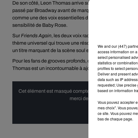
De son côté, Leon Thomas arrive sur ce morceau avec une ré
passé par Broadway avant de marquer l’univers R'n'B, a 
comme une des voix essentielles du genre aujourd’hui. Son
sensibilité de Baby Rose.
Sur
Friends Again
, les deux voix racontent cette relation 
thème universel qui trouve une résonance immédiate. Acco
We and
our (447) partn
un titre marquant de la scène soul et R'n'B de début 2026.
access information on a 
select personalised ad
Pour les fans de grooves profonds, d’émotions intenses et 
statistics or combinatio
profiles to select person
Thomas est un incontournable à ajouter à vos playlists.
Deliver and present adv
data such as IP address 
requested; Use precise g
based on information tra
Cet élément est masqué compte-tenu du refus du dépôt d
merci de nous donner votre acco
Vous pouvez accepter en 
mes choix". Vous pouvez
Affi
ce site. Vous pouvez met
bas de chaque page.