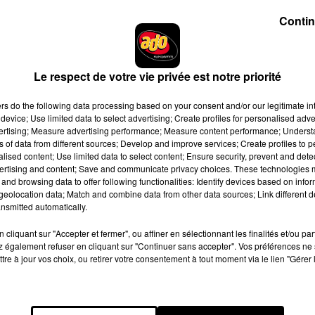
putation qui ne cesse de croître. Cet artiste multi-facettes,
Contin
récemment remporté plusieurs
Grammy Awards
et s’est imposé
 ton chaud et son écriture inspirée complètent parfaitement la
Le respect de votre vie privée est notre priorité
ambiguë entre amitié et amour, oscillant entre désir et doute, un
mpagné d’un clip visuel travaillé, le track se positionne comme
ers
do the following data processing based on your consent and/or our legitimate int
device; Use limited data to select advertising; Create profiles for personalised adver
vertising; Measure advertising performance; Measure content performance; Unders
de voix qui portent, cette collaboration entre Baby Rose et Leon
ns of data from different sources; Develop and improve services; Create profiles to 
alised content; Use limited data to select content; Ensure security, prevent and detect
ertising and content; Save and communicate privacy choices. These technologies
and browsing data to offer following functionalities: Identify devices based on infor
eolocation data; Match and combine data from other data sources; Link different de
nsmitted automatically.
e cookies que vous avez exprimé. Si vous souhaitez l'afficher,
rd en cliquant sur le bouton ci-dessous.
cliquant sur "Accepter et fermer", ou affiner en sélectionnant les finalités et/ou pa
 également refuser en cliquant sur "Continuer sans accepter". Vos préférences ne 
cher l'élément
tre à jour vos choix, ou retirer votre consentement à tout moment via le lien "Gérer 