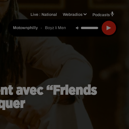
Live :
National
Webradios
Podcasts
-
Boyz Ii Men
Motownphilly
t avec “Friends
quer