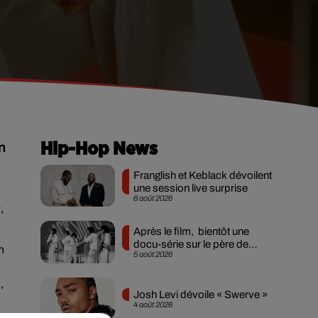
n
Hip-Hop News
Franglish et Keblack dévoilent
une session live surprise
6 août 2026
n
,
Après le film, bientôt une
docu-série sur le père de
n
5 août 2026
Michael Jackson
,
Josh Levi dévoile « Swerve »
4 août 2026