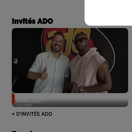
Invités ADO
Singuila prend le contrôle d'ADO à l'occasion de «
Radio Love »
2 juin 2026
+ D'INVITÉS ADO