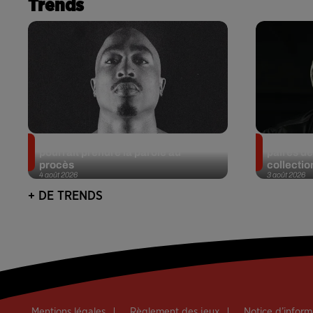
Trends
Meurtre de Tupac : Suge Knight
Eminem m
pourrait prendre la parole au
paires de
procès
collectio
4 août 2026
3 août 2026
+ DE TRENDS
Mentions légales
Règlement des jeux
Notice d’infor