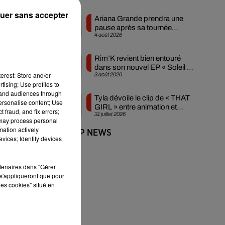
uer sans accepter
Ariana Grande prendra une
pause après sa tournée
4 août 2026
mondiale
Rim’K revient bien entouré
dans son nouvel EP « Soleil de
erest: Store and/or
3 août 2026
minuit »
tising; Use profiles to
tand audiences through
Tyla dévoile le clip de « THAT
personalise content; Use
GIRL » entre animation et
 fraud, and fix errors;
31 juillet 2026
sensualité
 may process personal
mation actively
+ DE HIP-HOP NEWS
vices; Identify devices
rtenaires dans "Gérer
s'appliqueront que pour
les cookies" situé en