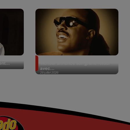
 en plein
Après 20 ans d’absence, Stevie
nt...
Wonder annonce son grand retour
avec...
28 juillet 2026