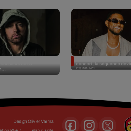
et aux enchères 100
Usher : une fan le surprend
 sneakers de sa
concert, la séquence devie
28 juillet 2026
n...
Design
Olivier Varma
mation RGPD
Plan du site