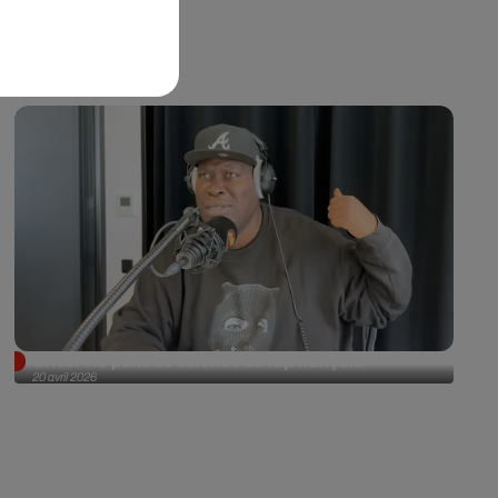
Driver : le puits de science du rap français
20 avril 2026