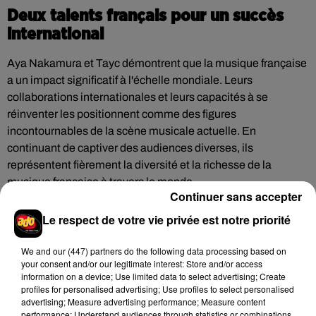
Deux talents français pour un succès
international
Aya Nakamura et Tayc démontrent que la musique française
a un impact significatif à l'échelle mondiale. Leurs
collaborations internationales et leurs capacités à se
réinventer les positionnent comme des figures
incontournables de la scène musicale actuelle. En
continuant de captiver des audiences diverses, ils
représentent fièrement la diversité et la richesse de la
musique française à travers le monde.
Continuer sans accepter
Le respect de votre vie privée est notre priorité
Hip-Hop News
We and
our (447) partners
do the following data processing based on
your consent and/or our legitimate interest: Store and/or access
information on a device; Use limited data to select advertising; Create
profiles for personalised advertising; Use profiles to select personalised
advertising; Measure advertising performance; Measure content
Brent Faiyaz a le cœur brisé dans son
performance; Understand audiences through statistics or combinations
nouveau clip