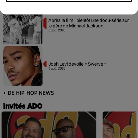
Après le film, bientôt une docu-série sur
le père de Michael Jackson
5 août 2026
Josh Levi dévoile « Swerve »
4 août 2026
+ DE HIP-HOP NEWS
Invités ADO