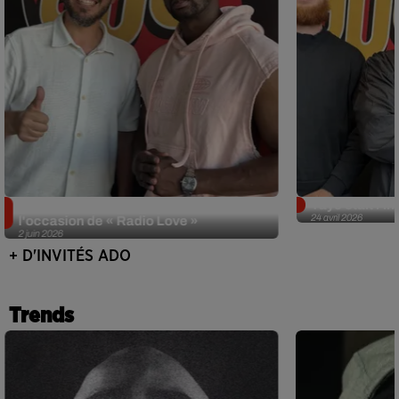
Singuila prend le contrôle d'ADO à
Tayc était l'in
24 avril 2026
l'occasion de « Radio Love »
2 juin 2026
+ D'INVITÉS ADO
Trends