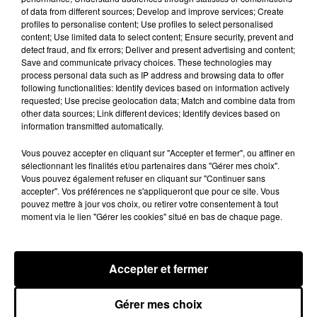
7 août 2026
of data from different sources; Develop and improve services; Create
profiles to personalise content; Use profiles to select personalised
content; Use limited data to select content; Ensure security, prevent and
detect fraud, and fix errors; Deliver and present advertising and content;
Save and communicate privacy choices. These technologies may
process personal data such as IP address and browsing data to offer
Rihanna de retour en studio ? A$AP
following functionalities: Identify devices based on information actively
Rocky relance l'espoir des fans
requested; Use precise geolocation data; Match and combine data from
7 août 2026
other data sources; Link different devices; Identify devices based on
information transmitted automatically.
Vous pouvez accepter en cliquant sur "Accepter et fermer", ou affiner en
sélectionnant les finalités et/ou partenaires dans "Gérer mes choix".
Tayc et Didi B dévoilent le single le plus
Vous pouvez également refuser en cliquant sur "Continuer sans
dansant de l’année
accepter". Vos préférences ne s'appliqueront que pour ce site. Vous
7 août 2026
pouvez mettre à jour vos choix, ou retirer votre consentement à tout
moment via le lien "Gérer les cookies" situé en bas de chaque page.
Accepter et fermer
Franglish et Keblack dévoilent une
session live surprise
6 août 2026
Gérer mes choix