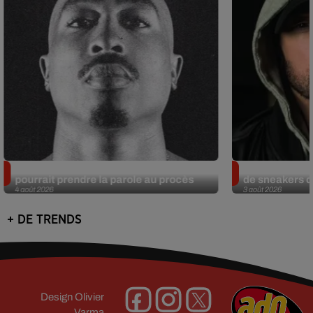
Meurtre de Tupac : Suge Knight
Eminem met a
pourrait prendre la parole au procès
de sneakers de
4 août 2026
3 août 2026
+ DE TRENDS
Design
Olivier
Varma