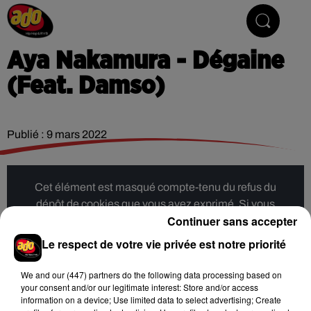
Hip Hop & R'n'B
Aya Nakamura - Dégaine
(Feat. Damso)
Publié : 9 mars 2022
Cet élément est masqué compte-tenu du refus du
dépôt de cookies que vous avez exprimé. Si vous
Continuer sans accepter
souhaitez l'afficher, merci de nous donner votre accord
en cliquant sur le bouton ci-dessous.
Le respect de votre vie privée est notre priorité
Afficher l'élément
We and
our (447) partners
do the following data processing based on
your consent and/or our legitimate interest: Store and/or access
information on a device; Use limited data to select advertising; Create