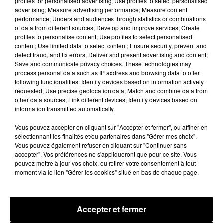
profiles for personalised advertising; Use profiles to select personalised
Hip-Hop News
advertising; Measure advertising performance; Measure content
performance; Understand audiences through statistics or combinations
of data from different sources; Develop and improve services; Create
profiles to personalise content; Use profiles to select personalised
content; Use limited data to select content; Ensure security, prevent and
detect fraud, and fix errors; Deliver and present advertising and content;
Save and communicate privacy choices. These technologies may
process personal data such as IP address and browsing data to offer
following functionalities: Identify devices based on information actively
requested; Use precise geolocation data; Match and combine data from
other data sources; Link different devices; Identify devices based on
information transmitted automatically.
Vous pouvez accepter en cliquant sur "Accepter et fermer", ou affiner en
sélectionnant les finalités et/ou partenaires dans "Gérer mes choix".
Vous pouvez également refuser en cliquant sur "Continuer sans
accepter". Vos préférences ne s'appliqueront que pour ce site. Vous
pouvez mettre à jour vos choix, ou retirer votre consentement à tout
Tayc et Didi B dévoilent le single le
Franglish et 
moment via le lien "Gérer les cookies" situé en bas de chaque page.
plus dansant de l’année
session live s
7 août 2026
6 août 2026
+ DE HIP-HOP NEWS
Accepter et fermer