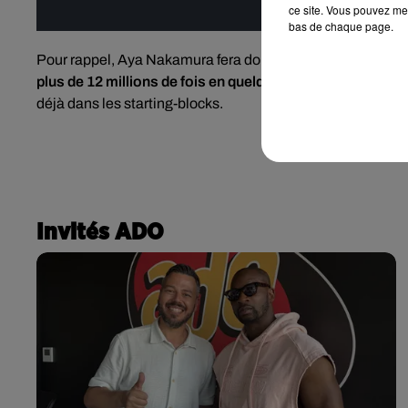
ce site. Vous pouvez met
bas de chaque page.
Pour rappel, Aya Nakamura fera donc son grand retour deux
plus de 12 millions de fois en quelques jours sur Spotify
.
déjà dans les starting-blocks.
Invités ADO