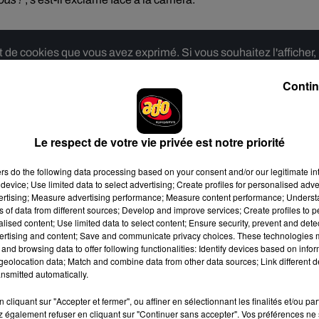
e cookies que vous avez exprimé. Si vous souhaitez l'afficher,
rd en cliquant sur le bouton ci-dessous.
Contin
cher l'élément
Le respect de votre vie privée est notre priorité
concert
ers
do the following data processing based on your consent and/or our legitimate int
 le 27 janvier prochain, a reposté la vidéo de ce fan dépité et en a
device; Use limited data to select advertising; Create profiles for personalised adver
vertising; Measure advertising performance; Measure content performance; Unders
'Accor Arena
le dimanche 28 mai. La billetterie ouvrira donc ce
ns of data from different sources; Develop and improve services; Create profiles to 
alised content; Use limited data to select content; Ensure security, prevent and detect
ertising and content; Save and communicate privacy choices. These technologies
and browsing data to offer following functionalities: Identify devices based on infor
eolocation data; Match and combine data from other data sources; Link different de
e cookies que vous avez exprimé. Si vous souhaitez l'afficher,
nsmitted automatically.
rd en cliquant sur le bouton ci-dessous.
cliquant sur "Accepter et fermer", ou affiner en sélectionnant les finalités et/ou pa
 également refuser en cliquant sur "Continuer sans accepter". Vos préférences ne 
cher l'élément