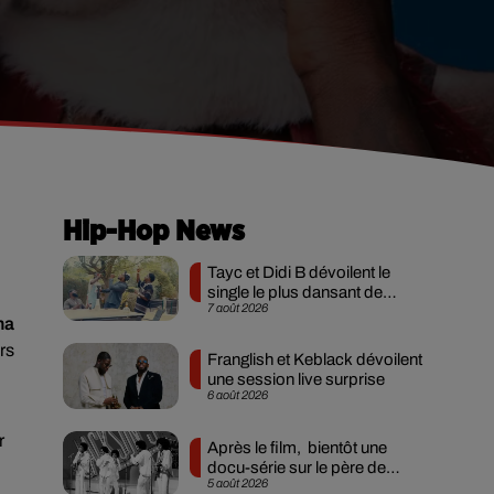
Hip-Hop News
Tayc et Didi B dévoilent le
single le plus dansant de
7 août 2026
l’année
na
rs
Franglish et Keblack dévoilent
une session live surprise
6 août 2026
r
Après le film, bientôt une
docu-série sur le père de
5 août 2026
Michael Jackson