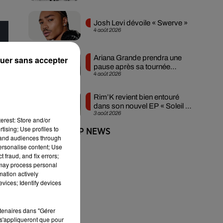
Josh Levi dévoile « Swerve »
4 août 2026
Ariana Grande prendra une
uer sans accepter
pause après sa tournée
4 août 2026
mondiale
Rim’K revient bien entouré
dans son nouvel EP « Soleil de
3 août 2026
minuit »
erest: Store and/or
tising; Use profiles to
+ DE HIP-HOP NEWS
tand audiences through
personalise content; Use
 fraud, and fix errors;
 may process personal
mation actively
vices; Identify devices
rtenaires dans "Gérer
s'appliqueront que pour