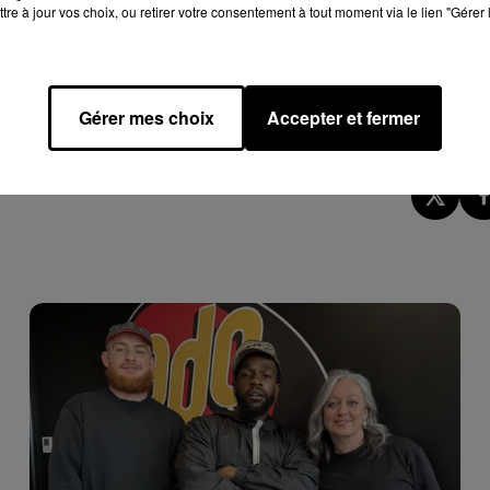
tre à jour vos choix, ou retirer votre consentement à tout moment via le lien "Gérer 
 ans et demi après la sortie d'
Aya,
son dernier album
streamé
 Et le moins que l'on puisse dire c'est que ses fans sont d'ores et
Gérer mes choix
Accepter et fermer