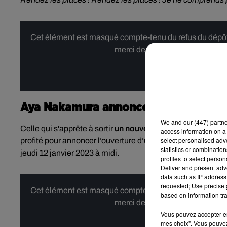
Cet élément est masqué compte-tenu du refus du dépôt d
merci de nous donner votre acco
Affi
Aya Nakamura annonce un troisième 
We and
our (447) partn
Celle qui s'apprête à sortir
un nouvel album baptisé
DNK
,
access information on a 
select personalised ad
profité pour annoncer l’ouverture d’une
troisième date à l
statistics or combinatio
jeudi 12 janvier 2023 à midi.
profiles to select person
Deliver and present adv
data such as IP address 
requested; Use precise g
Cet élément est masqué compte-tenu du refus du dépôt d
based on information tra
merci de nous donner votre acco
Vous pouvez accepter en 
mes choix". Vous pouvez
Affi