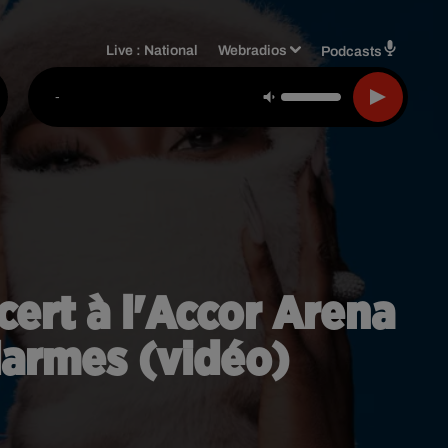
Live :
National
Webradios
Podcasts
-
ert à l'Accor Arena
 larmes (vidéo)