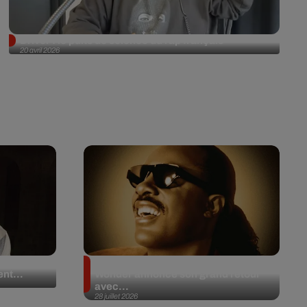
Driver : le puits de science du rap français
20 avril 2026
 en plein
Après 20 ans d’absence, Stevie
nt...
Wonder annonce son grand retour
avec...
28 juillet 2026