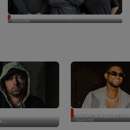
Tayc était l'invité du morning !
24 avril 2026
et aux enchères 100
Usher : une fan le surprend
 sneakers de sa
concert, la séquence devie
28 juillet 2026
n...