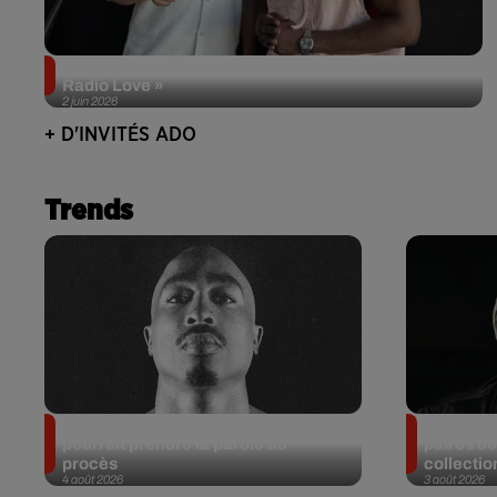
Singuila prend le contrôle d'ADO à l'occasion de «
Radio Love »
2 juin 2026
+ D'INVITÉS ADO
Trends
Meurtre de Tupac : Suge Knight
Eminem m
pourrait prendre la parole au
paires de
procès
collectio
4 août 2026
3 août 2026