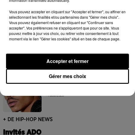
information transmitted automatically.
Franglish et Keblack dévoilent une
Vous pouvez accepter en cliquant sur "Accepter et fermer", ou affiner en
session live surprise
sélectionnant les finalités et/ou partenaires dans "Gérer mes choix".
6 août 2026
Vous pouvez également refuser en cliquant sur "Continuer sans
accepter". Vos préférences ne s'appliqueront que pour ce site. Vous
pouvez mettre à jour vos choix, ou retirer votre consentement à tout
moment via le lien "Gérer les cookies" situé en bas de chaque page.
Après le film, bientôt une docu-série sur
le père de Michael Jackson
5 août 2026
Accepter et fermer
Gérer mes choix
Josh Levi dévoile « Swerve »
4 août 2026
+ DE HIP-HOP NEWS
Invités ADO