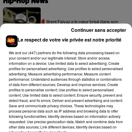
Hip-Hop News
Brent Faiyaz a le cœur brisé dans son
nouveau clip
Continuer sans accepter
7 août 2026
Le respect de votre vie privée est notre priorité
We and
our (447) partners
do the following data processing based on
your consent and/or our legitimate interest: Store and/or access
Rihanna de retour en studio ? A$AP
information on a device; Use limited data to select advertising; Create
Rocky relance l'espoir des fans
profiles for personalised advertising; Use profiles to select personalised
7 août 2026
advertising; Measure advertising performance; Measure content
performance; Understand audiences through statistics or combinations
of data from different sources; Develop and improve services; Create
profiles to personalise content; Use profiles to select personalised
content; Use limited data to select content; Ensure security, prevent and
detect fraud, and fix errors; Deliver and present advertising and content;
Tayc et Didi B dévoilent le single le plus
Save and communicate privacy choices. These technologies may
dansant de l’année
7 août 2026
process personal data such as IP address and browsing data to offer
following functionalities: Identify devices based on information actively
requested; Use precise geolocation data; Match and combine data from
other data sources; Link different devices; Identify devices based on