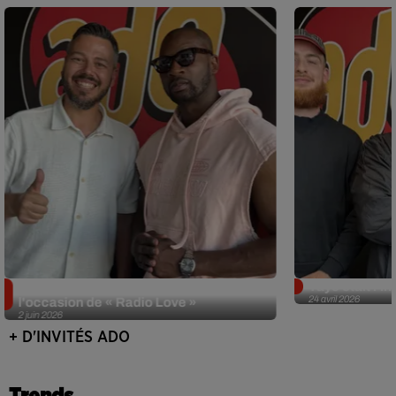
Singuila prend le contrôle d'ADO à
Tayc était l'in
24 avril 2026
l'occasion de « Radio Love »
2 juin 2026
+ D'INVITÉS ADO