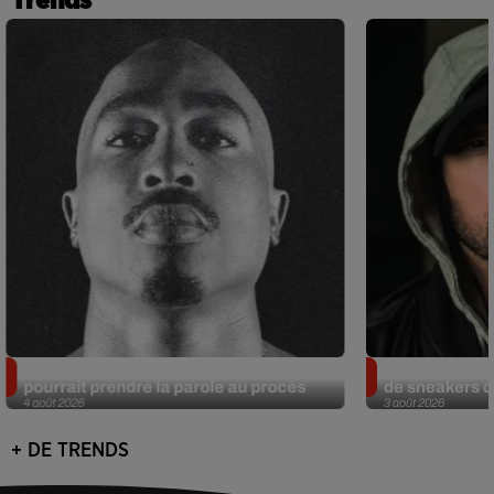
Trends
Meurtre de Tupac : Suge Knight
Eminem met a
pourrait prendre la parole au procès
de sneakers de
4 août 2026
3 août 2026
+ DE TRENDS