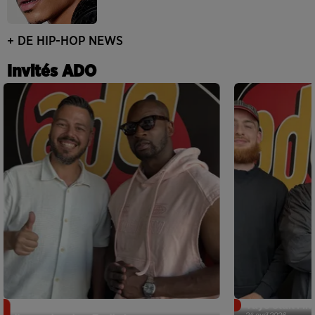
+ DE HIP-HOP NEWS
Invités ADO
Singuila prend le contrôle d'ADO à
Tayc était l'in
24 avril 2026