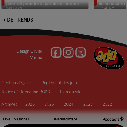
pourrait prendre la parole au procès
de sneakers de
4 août 2026
3 août 2026
+ DE TRENDS
Design
Olivier
Varma
Mentions légales
Règlement des jeux
Notice d’information RGPD
Plan du site
Archives
2026
2025
2024
2023
2022
Live :
National
Webradios
Podcasts