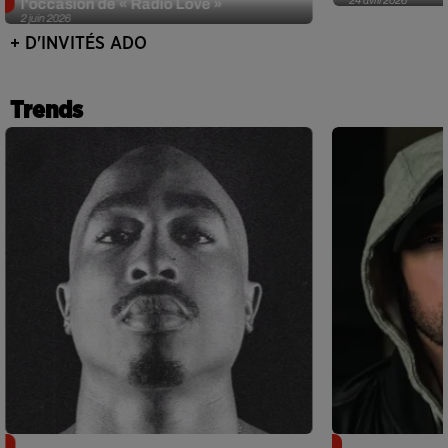
l'occasion de « Radio Love »
2 juin 2026
+ D'INVITÉS ADO
Trends
Meurtre de Tupac : Suge Knight
Eminem met a