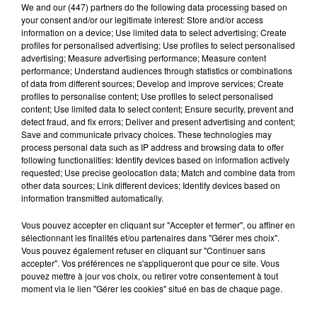
We and
our (447) partners
do the following data processing based on
qualifié le changement de nom de
"mauvais signal".
your consent and/or our legitimate interest: Store and/or access
information on a device; Use limited data to select advertising; Create
profiles for personalised advertising; Use profiles to select personalised
advertising; Measure advertising performance; Measure content
performance; Understand audiences through statistics or combinations
Hip-Hop News
of data from different sources; Develop and improve services; Create
profiles to personalise content; Use profiles to select personalised
content; Use limited data to select content; Ensure security, prevent and
detect fraud, and fix errors; Deliver and present advertising and content;
Brent Faiyaz a le cœur brisé dans son
Save and communicate privacy choices. These technologies may
nouveau clip
process personal data such as IP address and browsing data to offer
7 août 2026
following functionalities: Identify devices based on information actively
requested; Use precise geolocation data; Match and combine data from
other data sources; Link different devices; Identify devices based on
information transmitted automatically.
Vous pouvez accepter en cliquant sur "Accepter et fermer", ou affiner en
Rihanna de retour en studio ? A$AP
sélectionnant les finalités et/ou partenaires dans "Gérer mes choix".
Rocky relance l'espoir des fans
7 août 2026
Vous pouvez également refuser en cliquant sur "Continuer sans
accepter". Vos préférences ne s'appliqueront que pour ce site. Vous
pouvez mettre à jour vos choix, ou retirer votre consentement à tout
moment via le lien "Gérer les cookies" situé en bas de chaque page.