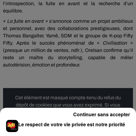
l’introspection, la fuite en avant et la recherche d’un
équilibre.
« La fuite en avant »
s’annonce comme un projet ambitieux
et personnel, avec des
collaborations prestigieuses
, dont
Thomas Bangalter, Yamê, SDM et le groupe de K-pop Fifty
Fifty. Après le
succès phénoménal de
« Civilisation »
(presque un million de ventes,
ndlr.
), Orelsan confirme qu’il
reste un
maître du storytelling
, capable de mêler
autodérision, émotion et profondeur.
Cet élément est masqué compte-tenu du refus du
dépôt de cookies que vous avez exprimé. Si vous
souhaitez l'afficher, merci de nous donner votre accord
Continuer sans accepter
en cliquant sur le bouton ci-dessous.
Le respect de votre vie privée est notre priorité
Afficher l'élément