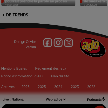
pourrait prendre la parole au procès
de sneakers de
4 août 2026
3 août 2026
+ DE TRENDS
Design
Olivier
Varma
Mentions légales
Règlement des jeux
Notice d’information RGPD
Plan du site
Archives
2026
2025
2024
2023
2022
Live :
National
Webradios
Podcasts