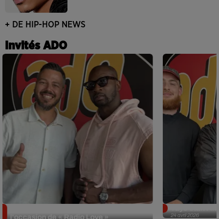
+ DE HIP-HOP NEWS
Invités ADO
Singuila prend le contrôle d'ADO à
Tayc était l'in
24 avril 2026
l'occasion de « Radio Love »