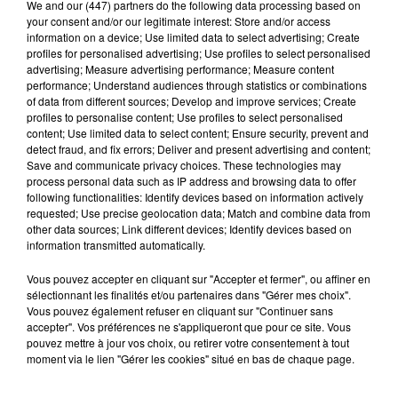
We and
our (447) partners
do the following data processing based on
your consent and/or our legitimate interest: Store and/or access
information on a device; Use limited data to select advertising; Create
profiles for personalised advertising; Use profiles to select personalised
advertising; Measure advertising performance; Measure content
performance; Understand audiences through statistics or combinations
Hip-Hop News
of data from different sources; Develop and improve services; Create
profiles to personalise content; Use profiles to select personalised
content; Use limited data to select content; Ensure security, prevent and
detect fraud, and fix errors; Deliver and present advertising and content;
Brent Faiyaz a le cœur brisé dans son
Save and communicate privacy choices. These technologies may
nouveau clip
process personal data such as IP address and browsing data to offer
7 août 2026
following functionalities: Identify devices based on information actively
requested; Use precise geolocation data; Match and combine data from
other data sources; Link different devices; Identify devices based on
information transmitted automatically.
Rihanna de retour en studio ? A$AP
Vous pouvez accepter en cliquant sur "Accepter et fermer", ou affiner en
Rocky relance l'espoir des fans
sélectionnant les finalités et/ou partenaires dans "Gérer mes choix".
7 août 2026
Vous pouvez également refuser en cliquant sur "Continuer sans
accepter". Vos préférences ne s'appliqueront que pour ce site. Vous
pouvez mettre à jour vos choix, ou retirer votre consentement à tout
moment via le lien "Gérer les cookies" situé en bas de chaque page.
Tayc et Didi B dévoilent le single le plus