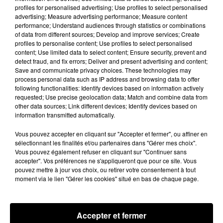
profiles for personalised advertising; Use profiles to select personalised
19 juin 2026
advertising; Measure advertising performance; Measure content
performance; Understand audiences through statistics or combinations
of data from different sources; Develop and improve services; Create
profiles to personalise content; Use profiles to select personalised
content; Use limited data to select content; Ensure security, prevent and
detect fraud, and fix errors; Deliver and present advertising and content;
Save and communicate privacy choices. These technologies may
process personal data such as IP address and browsing data to offer
following functionalities: Identify devices based on information actively
requested; Use precise geolocation data; Match and combine data from
Tyla prête à dévoiler son
other data sources; Link different devices; Identify devices based on
nouveau hit « Is It Love »
information transmitted automatically.
18 juin 2026
Vous pouvez accepter en cliquant sur "Accepter et fermer", ou affiner en
sélectionnant les finalités et/ou partenaires dans "Gérer mes choix".
Vous pouvez également refuser en cliquant sur "Continuer sans
accepter". Vos préférences ne s'appliqueront que pour ce site. Vous
pouvez mettre à jour vos choix, ou retirer votre consentement à tout
moment via le lien "Gérer les cookies" situé en bas de chaque page.
4
5
6
7
8
9
10
Accepter et fermer