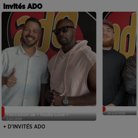
Invités ADO
Singuila prend le contrôle d'ADO à
Tayc était l'in
24 avril 2026
l'occasion de « Radio Love »
2 juin 2026
+ D'INVITÉS ADO