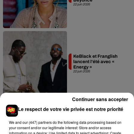
22 juin 2026
KeBlack et Franglish
lancent l'été avec «
Energy »
22 juin 2026
Continuer sans accepter
Le respect de votre vie privée est notre priorité
We and
our (447) partners
do the following data processing based on
Selah Sue et Yasiin Bey
your consent and/or our legitimate interest: Store and/or access
débarquent à Jazz à la
information on a device; Use limited data to select advertising; Create
Villette