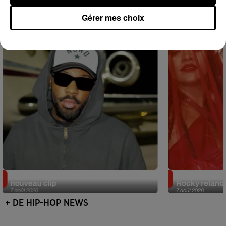
Hip-Hop News
Gérer mes choix
Brent Faiyaz a le cœur brisé dans son
Rihanna de re
nouveau clip
Rocky relance
7 août 2026
7 août 2026
+ DE HIP-HOP NEWS