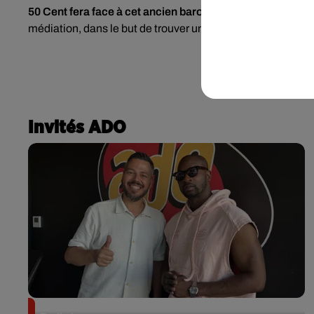
50 Cent fera face à cet ancien baron de la drogue en mai
médiation, dans le but de trouver un arrangement.
Invités ADO
Singuila prend le contrôle d'ADO à l'occasion de «