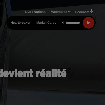
Live :
National
Webradios
Podcasts
-
Mariah Carey Feat. Jay-Z
Heartbreaker
evient réalité