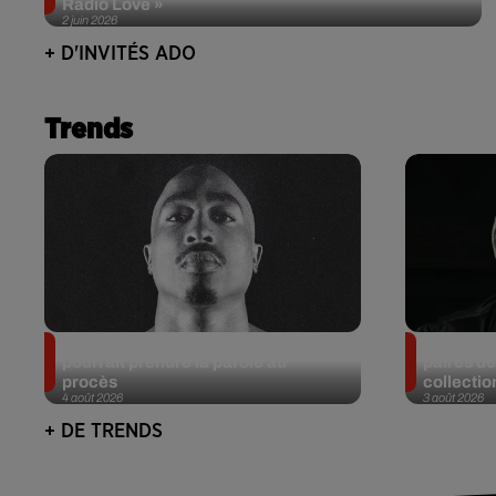
Radio Love »
2 juin 2026
+ D'INVITÉS ADO
Trends
Meurtre de Tupac : Suge Knight
Eminem m
pourrait prendre la parole au
paires de
procès
collectio
4 août 2026
3 août 2026
+ DE TRENDS