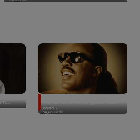
20 avril 2026
 en plein
Après 20 ans d’absence, Stevie
nt...
Wonder annonce son grand retour
avec...
28 juillet 2026