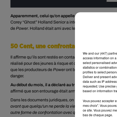
Apparemment, celui qu’on appelle Ghost existe vraiment et
Corey “Ghost” Holland Senior a intenté une action en justi
de
Power
. Holland était ami avec le père de Kemp depuis 
50 Cent, une confrontation à venir
We and
our (447) partn
Il affirme qu’ils sont restés en contact jusqu'en 2007, dat
access information on a 
select personalised ad
réalisé pour des jeunes à risque et qui contenait un récit é
statistics or combinatio
que les producteurs de
Power
ont basé au moins 200 scènes
profiles to select person
danger.
Deliver and present adv
data such as IP address 
Au début du mois, il a déclaré au tribunal que 50 Cent s'ét
requested; Use precise g
based on information tra
affirmé que son entourage était armé et qu'il était "clair" qu
Dans les documents juridiques, on peut lire qu’
"Holland ve
Vous pouvez accepter en 
mes choix". Vous pouvez
avant que quelqu'un ne perde la vie"
, ou encore
« Holland v
ce site. Vous pouvez met
autre forme de confrontation avec qui que ce soit ».
bas de chaque page.