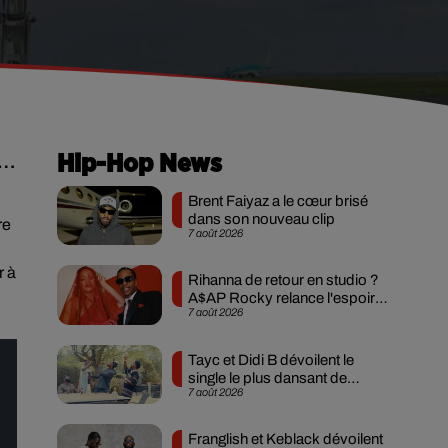
é…
Hip-Hop News
Brent Faiyaz a le cœur brisé
dans son nouveau clip
re
7 août 2026
r à
Rihanna de retour en studio ?
A$AP Rocky relance l'espoir
7 août 2026
des fans
Tayc et Didi B dévoilent le
single le plus dansant de
7 août 2026
l’année
Franglish et Keblack dévoilent