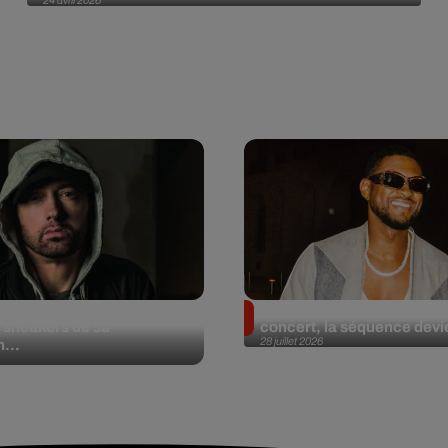
24 avril 2026
et aux enchères 100
Usher : une fan le surprend
 sneakers de sa
concert, la séquence devie
28 juillet 2026
n...