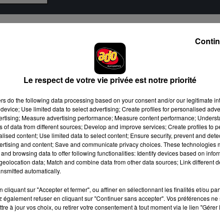
 il a poursuivi 50 Cent pour 1 milliard de dollars !
En 2021,
Contin
ce au motif que 50 Cent et Courtney Kemp lui auraient volé l'idé
les années 90.
Le respect de votre vie privée est notre priorité
ers
do the following data processing based on your consent and/or our legitimate int
e à laquelle Holland aurait envoyé au père de Kemp un CD qu'il ava
device; Use limited data to select advertising; Create profiles for personalised adver
vertising; Measure advertising performance; Measure content performance; Unders
difiant sur sa propre vie de trafiquant de drogue. Holland affirme
ns of data from different sources; Develop and improve services; Create profiles to 
 sur son histoire et qu'il pense maintenant que sa vie est en
alised content; Use limited data to select content; Ensure security, prevent and detect
ertising and content; Save and communicate privacy choices. These technologies
and browsing data to offer following functionalities: Identify devices based on infor
ait rendu chez lui à deux reprises dans le but de l'intimider.
Il a
eolocation data; Match and combine data from other data sources; Link different de
nsmitted automatically.
e 50 Cent voulait l'affronter.
ut aborder cette question maintenant et espérer que ça cesse
cliquant sur "Accepter et fermer", ou affiner en sélectionnant les finalités et/ou pa
 également refuser en cliquant sur "Continuer sans accepter". Vos préférences ne 
eut continuer à se battre au tribunal, mais il n'a pas peur d'une
tre à jour vos choix, ou retirer votre consentement à tout moment via le lien "Gérer 