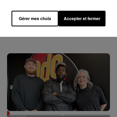
, lorsque les deux hommes se présenteront à une conférence de
Gérer mes choix
Accepter et fermer
Tayc était l'invité du morning !