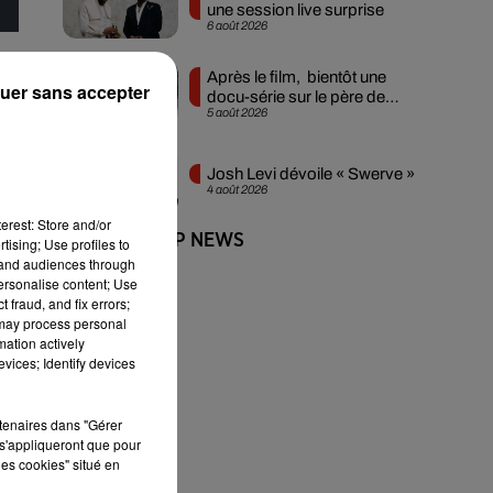
une session live surprise
6 août 2026
Après le film, bientôt une
uer sans accepter
e
docu-série sur le père de
5 août 2026
Michael Jackson
Josh Levi dévoile « Swerve »
4 août 2026
erest: Store and/or
+ DE HIP-HOP NEWS
it
tising; Use profiles to
tand audiences through
personalise content; Use
 fraud, and fix errors;
 may process personal
mation actively
vices; Identify devices
rtenaires dans "Gérer
s'appliqueront que pour
les cookies" situé en